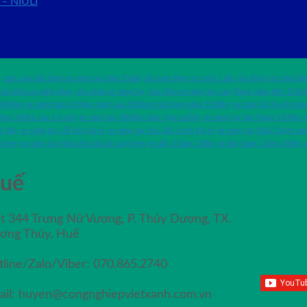
 – NIULI
cùm càng lắp bánh xe nâng tay thấp 70x80
cẩu móc động cơ mini 1 tấn
cẩu thủy lực mini bằn
sửa chữa xe nâng phuy
sửa chữa xe nâng tay
sửa chữa xe nâng tay cao
thang nâng đơn 125kg
o 900mm
xe nâng bán tự động nâng cao 2500mm tải trọng nâng 1500kg
xe nâng di chuyển phu
phuy 350kg cao 1.4 mét
xe nâng tay 2000kg càng rộng ac20m
xe nâng tay bậc thang 1500kg
ft đức
xe nâng tay cắt kéo giá rẻ
xe nâng tay siêu dài 2 mét giá rẻ
xe nâng tay thấp 51mm c
 51mm
xe nâng tay thấp siêu dài 2m càng hẹp
xe đẩy 3 tầng 150kg
xe đẩy hàng 2 tầng 200kg g
uế
ệt 344 Trưng Nữ Vương, P. Thủy Dương, TX.
ơng Thủy, Huế
tline/Zalo/Viber: 070.865.2740
ail: huyen@congnghiepvietxanh.com.vn