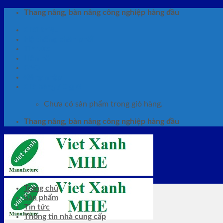
Skip
Thang nâng, bàn nâng công nghiệp hàng đầu
to
Giới thiệu
content
Hệ thống phân phối
Tin tức
Liên hệ
FAQ
Đăng nhập
Giỏ hàng /
0
₫
0
Chưa có sản phẩm trong giỏ hàng.
Thang nâng, bàn nâng công nghiệp hàng đầu
Trang chủ
Sản phẩm
Tin tức
Thông tin nhà cung cấp