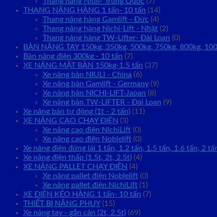
Thang nâng Niuli- Trung Quốc
(7)
THANG NÂNG HÀNG 1 tấn- 10 tấn
(14)
Thang nâng hàng Gamlift - Đức
(4)
Thang nâng hàng Nichi-Lift - Nhật
(2)
Thang nâng hàng TW-Lifter- Đài Loan
(0)
BÀN NÂNG TAY 150kg, 350kg, 500kg, 750kg, 800kg, 10
Bàn nâng điện 300kg - 10 tấn
(7)
XE NÂNG MẶT BÀN 150kg-1.5 tấn
(37)
Xe nâng bàn NIULI - China
(6)
Xe nâng bàn Gamlift - Germany
(9)
Xe nâng bàn NICHI-LIFT-Japan
(8)
Xe nâng bàn TW-LIFTER - Đài Loan
(9)
Xe nâng bán tự động (1t - 2 tấn)
(11)
XE NÂNG CAO CHẠY ĐIỆN
(3)
Xe nâng cao điện NichiLift
(0)
Xe nâng cao điện Noblelift
(0)
Xe nâng điện đứng lái 1 tấn, 1.2 tấn, 1.5 tấn, 1.6 tấn, 2 tấ
Xe nâng điện thấp (1.5t, 2t, 2.5t)
(4)
XE NÂNG PALLET CHẠY ĐIỆN
(4)
Xe nâng pallet điện Noblelift
(0)
Xe nâng pallet điện NichiLift
(1)
XE ĐIỆN KÉO HÀNG 1 tấn- 10 tấn
(7)
THIẾT BỊ NÂNG PHUY
(15)
Xe nâng tay - gắn cân (2t, 2.5t)
(69)