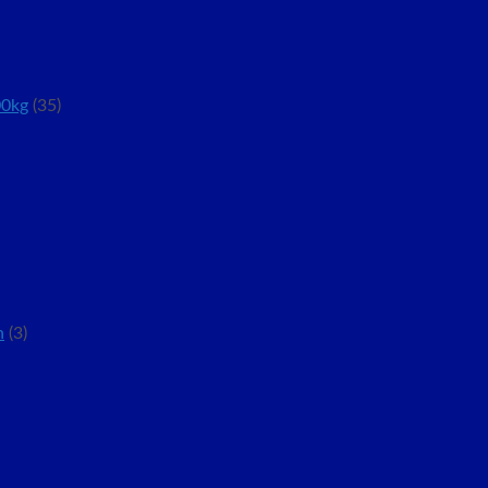
00kg
(35)
n
(3)