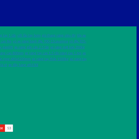
g tay 1 tấn
cốt lắp tay bơm
giá thang nâng siêu thị
lốp xe
 cao 8m
vỏ xe nâng bánh đặc 700-12casumina
vỏ đặc 825-
y gamlift
xe nâng gắn cân 2.5 tấn
xe nâng mặt bàn 350kg
 nâng cao 800mm
xe nâng tay cao 1.5 tấn nâng cao 1.6m
xe
àng rộng 685x1220mm
xe nâng tay thấp 1500kg
xe nâng tay
iá rẻ
xe đẩy hàng xth130l