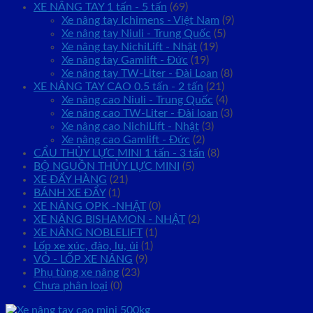
XE NÂNG TAY 1 tấn - 5 tấn
(69)
Xe nâng tay Ichimens - Việt Nam
(9)
Xe nâng tay Niuli - Trung Quốc
(5)
Xe nâng tay NichiLift - Nhật
(19)
Xe nâng tay Gamlift - Đức
(19)
Xe nâng tay TW-Liter - Đài Loan
(8)
XE NÂNG TAY CAO 0.5 tấn - 2 tấn
(21)
Xe nâng cao Niuli - Trung Quốc
(4)
Xe nâng cao TW-Liter - Đài loan
(3)
Xe nâng cao NichiLift - Nhật
(3)
Xe nâng cao Gamlift - Đức
(2)
CẨU THỦY LỰC MINI 1 tấn - 3 tấn
(8)
BỘ NGUỒN THỦY LỰC MINI
(5)
XE ĐẨY HÀNG
(21)
BÁNH XE ĐẨY
(1)
XE NÂNG OPK -NHẬT
(0)
XE NÂNG BISHAMON - NHẬT
(2)
XE NÂNG NOBLELIFT
(1)
Lốp xe xúc, đào, lu, ủi
(1)
VỎ - LỐP XE NÂNG
(9)
Phụ tùng xe nâng
(23)
Chưa phân loại
(0)