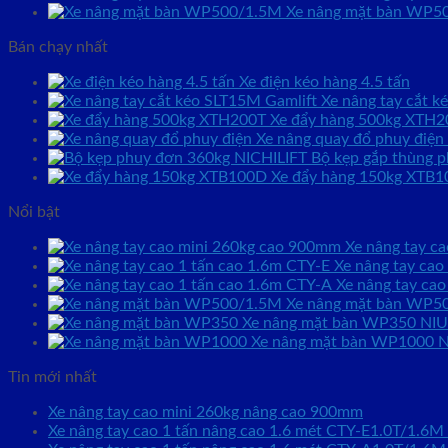
Xe nâng mặt bàn WP50
Bán chạy nhất
Xe điện kéo hàng 4.5 tấn
Xe nâng tay cắt 
Xe đẩy hàng 500kg XTH2
Xe nâng quay đổ phuy điện
Bộ kẹp gắp thùng p
Xe đẩy hàng 150kg XTB
Nổi bật
Xe nâng tay c
Xe nâng tay cao
Xe nâng tay cao
Xe nâng mặt bàn WP50
Xe nâng mặt bàn WP350 NIU
Xe nâng mặt bàn WP1000 NI
Tin mới nhất
Xe nâng tay cao mini 260kg nâng cao 900mm
Xe nâng tay cao 1 tấn nâng cao 1.6 mét CTY-E1.0T/1.6M