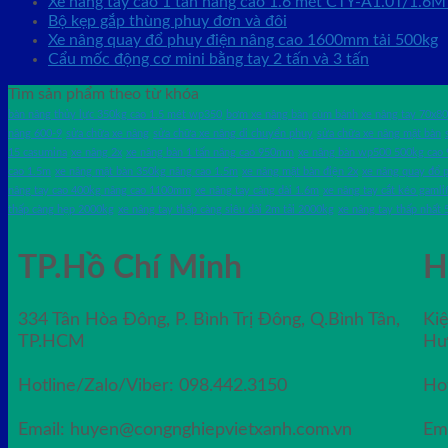
Xe nâng tay cao 1 tấn nâng cao 1.6 mét CTY-A1.0T/1.6M
Bộ kẹp gắp thùng phuy đơn và đôi
Xe nâng quay đổ phuy điện nâng cao 1600mm tải 500kg
Cẩu mốc động cơ mini bằng tay 2 tấn và 3 tấn
Tìm sản phẩm theo từ khóa
bàn nâng thủy lực 350kg cao 1.5 mét wp350
bơm xe nâng bàn
cùm bánh xe nâng tay 70x80
nâng 600-9
sửa chữa xe nâng
sửa chữa xe nâng di chuyển phuy
sửa chữa xe nâng mặt bàn
15 casumina
xe nâng 2x
xe nâng bàn 1 tấn nâng cao 950mm
xe nâng bàn wp500 500kg ca
cao 1.5m
xe nâng mặt bàn 350kg nâng cao 1.5m
xe nâng mặt bàn điện 2x
xe nâng quay đổ 
nâng tay cao 400kg nâng cao 1100mm
xe nâng tay càng dài 1.6m
xe nâng tay cắt kéo gamli
thấp càng hẹp 2000kg
xe nâng tay thấp càng siêu dài 2m tải 2000kg
xe nâng tay thấp nhất
TP.Hồ Chí Minh
H
334 Tân Hòa Đông, P. Bình Trị Đông, Q.Bình Tân,
Ki
TP.HCM
Hư
Hotline/Zalo/Viber: 098.442.3150
Ho
Email: huyen@congnghiepvietxanh.com.vn
Em