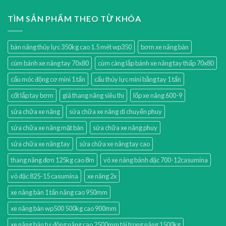
TÌM SẢN PHẨM THEO TỪ KHÓA
bàn nâng thủy lực 350kg cao 1.5 mét wp350
bơm xe nâng bàn
cùm bánh xe nâng tay 70x80
cùm càng lắp bánh xe nâng tay thấp 70x80
cẩu móc động cơ mini 1 tấn
cẩu thủy lực mini bằng tay 1 tấn
cốt lắp tay bơm
giá thang nâng siêu thị
lốp xe nâng 600-9
sửa chữa xe nâng
sửa chữa xe nâng di chuyển phuy
sửa chữa xe nâng mặt bàn
sửa chữa xe nâng phuy
sửa chữa xe nâng tay
sửa chữa xe nâng tay cao
thang nâng đơn 125kg cao 8m
vỏ xe nâng bánh đặc 700-12casumina
vỏ đặc 825-15 casumina
xe nâng 2x
xe nâng bàn 1 tấn nâng cao 950mm
xe nâng bàn wp500 500kg cao 900mm
xe nâng bán tự động nâng cao 2500mm tải trọng nâng 1500kg