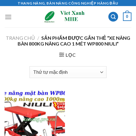
Skip
THANG NÂNG, BÀN NÂNG CÔNG NGHIỆP HÀNG ĐẦU
to
0
content
TRANG CHỦ
/
SẢN PHẨM ĐƯỢC GẮN THẺ “XE NÂNG
BÀN 800KG NÂNG CAO 1 MÉT WP800 NIULI”
LỌC