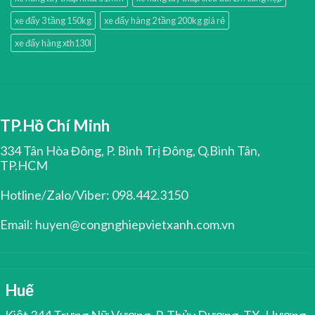
xe đẩy 3 tầng 150kg
xe đẩy hàng 2 tầng 200kg giá rẻ
xe đẩy hàng xth130l
TP.Hồ Chí Minh
334 Tân Hòa Đông, P. Bình Trị Đông, Q.Bình Tân,
TP.HCM
Hotline/Zalo/Viber: 098.442.3150
Email: huyen@congnghiepvietxanh.com.vn
Huế
Kiệt 344 Trưng Nữ Vương, P. Thủy Dương, TX. Hương