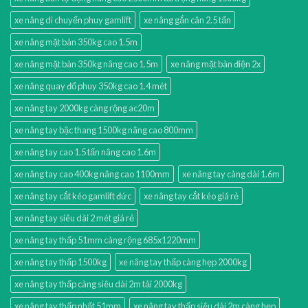
xe nâng di chuyển phuy gamlift
xe nâng gắn cân 2.5 tấn
xe nâng mặt bàn 350kg cao 1.5m
xe nâng mặt bàn 350kg nâng cao 1.5m
xe nâng mặt bàn điện 2x
xe nâng quay đổ phuy 350kg cao 1.4 mét
xe nâng tay 2000kg càng rộng ac20m
xe nâng tay bậc thang 1500kg nâng cao 800mm
xe nâng tay cao 1.5 tấn nâng cao 1.6m
xe nâng tay cao 400kg nâng cao 1100mm
xe nâng tay càng dài 1.6m
xe nâng tay cắt kéo gamlift đức
xe nâng tay cắt kéo giá rẻ
xe nâng tay siêu dài 2 mét giá rẻ
xe nâng tay thấp 51mm càng rộng 685x1220mm
xe nâng tay thấp 1500kg
xe nâng tay thấp càng hẹp 2000kg
xe nâng tay thấp càng siêu dài 2m tải 2000kg
xe nâng tay thấp nhất 51mm
xe nâng tay thấp siêu dài 2m càng hẹp