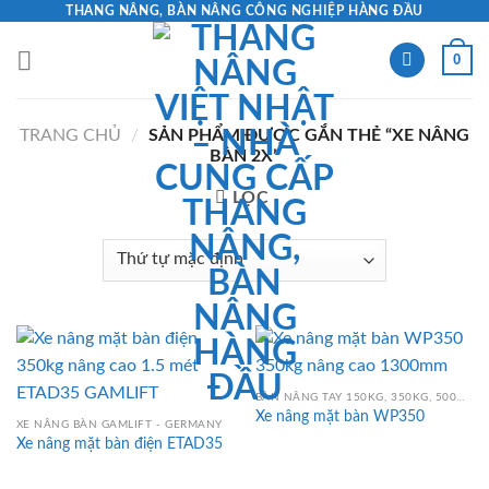
Skip
THANG NÂNG, BÀN NÂNG CÔNG NGHIỆP HÀNG ĐẦU
to
0
content
TRANG CHỦ
/
SẢN PHẨM ĐƯỢC GẮN THẺ “XE NÂNG
BÀN 2X”
LỌC
BÀN NÂNG TAY 150KG, 350KG, 500KG, 750KG, 800KG, 1000KG
Xe nâng mặt bàn WP350
XE NÂNG BÀN GAMLIFT - GERMANY
Xe nâng mặt bàn điện ETAD35