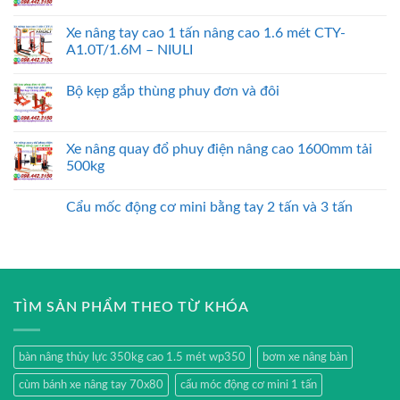
Xe nâng tay cao 1 tấn nâng cao 1.6 mét CTY-
A1.0T/1.6M – NIULI
Bộ kẹp gắp thùng phuy đơn và đôi
Xe nâng quay đổ phuy điện nâng cao 1600mm tải
500kg
Cẩu mốc động cơ mini bằng tay 2 tấn và 3 tấn
TÌM SẢN PHẨM THEO TỪ KHÓA
bàn nâng thủy lực 350kg cao 1.5 mét wp350
bơm xe nâng bàn
cùm bánh xe nâng tay 70x80
cẩu móc động cơ mini 1 tấn