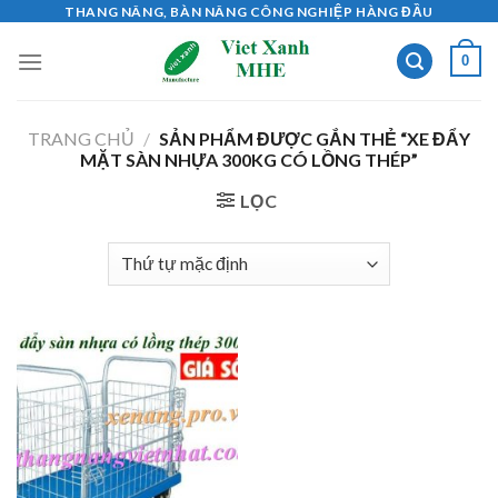
Skip
THANG NÂNG, BÀN NÂNG CÔNG NGHIỆP HÀNG ĐẦU
to
0
content
TRANG CHỦ
/
SẢN PHẨM ĐƯỢC GẮN THẺ “XE ĐẨY
MẶT SÀN NHỰA 300KG CÓ LỒNG THÉP”
LỌC