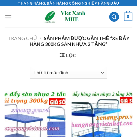
Skip
THANG NÂNG, BÀN NÂNG CÔNG NGHIỆP HÀNG ĐẦU
to
0
content
TRANG CHỦ
/
SẢN PHẨM ĐƯỢC GẮN THẺ “XE ĐẨY
HÀNG 300KG SÀN NHỰA 2 TẦNG”
LỌC