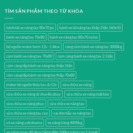
TÌM SẢN PHẨM THEO TỪ KHÓA
bánh tải xe nâng tay 80x70 pu
bánh xe lái nâng tay thấp 2 tấn 160x50
bánh xe nâng tay 70x80
bánh xe nâng tay 80x70 nylon
bộ nguồn motor bơm 12v -1.6kw
càng cùm bánh xe nâng tay 3000kg
cùm bánh xe nâng tay 70x80
cùm càng bánh xe nâng tay 2.5 tấn
cùm càng lắp bánh xe nâng tay thấp 3 tấn
cùm càng lắp bánh xe nâng tay thấp 70x80
motor bộ nguồn thủy lực dc12v
sửa chữa xe nâng
sửa chữa xe nâng di chuyển phuy
sửa chữa xe nâng mặt bàn
sửa chữa xe nâng phuy
sửa chữa xe nâng tay
sửa chữa xe nâng tay cao
vai đòn bẫy xe nâng tay
vỏ xe nâng yokohama
xe nâng hàng 4000kg
xe nâng quay đổ phuy bằng điện 500kg nâng cao 1.6 mét