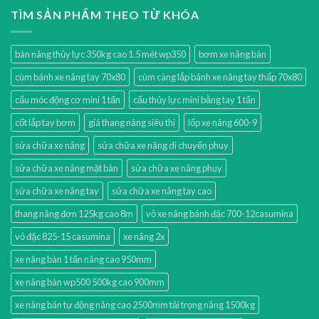
TÌM SẢN PHẨM THEO TỪ KHÓA
bàn nâng thủy lực 350kg cao 1.5 mét wp350
bơm xe nâng bàn
cùm bánh xe nâng tay 70x80
cùm càng lắp bánh xe nâng tay thấp 70x80
cẩu móc động cơ mini 1 tấn
cẩu thủy lực mini bằng tay 1 tấn
cốt lắp tay bơm
giá thang nâng siêu thị
lốp xe nâng 600-9
sửa chữa xe nâng
sửa chữa xe nâng di chuyển phuy
sửa chữa xe nâng mặt bàn
sửa chữa xe nâng phuy
sửa chữa xe nâng tay
sửa chữa xe nâng tay cao
thang nâng đơn 125kg cao 8m
vỏ xe nâng bánh đặc 700-12casumina
vỏ đặc 825-15 casumina
xe nâng 2x
xe nâng bàn 1 tấn nâng cao 950mm
xe nâng bàn wp500 500kg cao 900mm
xe nâng bán tự động nâng cao 2500mm tải trọng nâng 1500kg