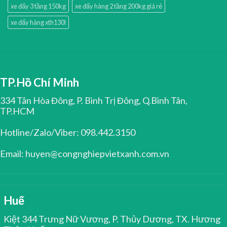
xe đẩy 3 tầng 150kg
xe đẩy hàng 2 tầng 200kg giá rẻ
xe đẩy hàng xth130l
TP.Hồ Chí Minh
334 Tân Hòa Đông, P. Bình Trị Đông, Q.Bình Tân,
TP.HCM
Hotline/Zalo/Viber: 098.442.3150
Email: huyen@congnghiepvietxanh.com.vn
Huế
Kiệt 344 Trưng Nữ Vương, P. Thủy Dương, TX. Hương