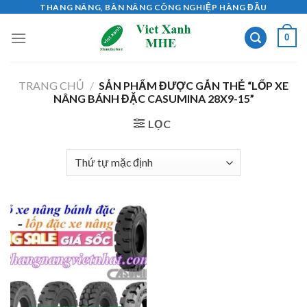
Skip
THANG NÂNG, BÀN NÂNG CÔNG NGHIỆP HÀNG ĐẦU
to
0
content
TRANG CHỦ
/
SẢN PHẨM ĐƯỢC GẮN THẺ “LỐP XE
NÂNG BÁNH ĐẶC CASUMINA 28X9-15”
LỌC