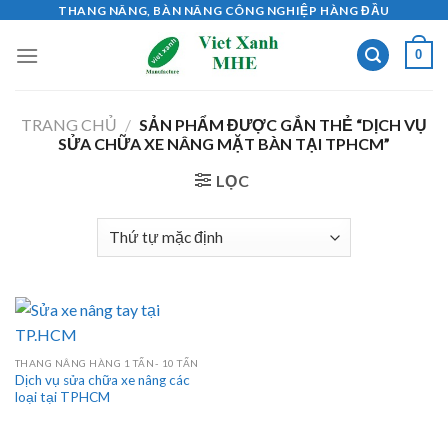
Skip
THANG NÂNG, BÀN NÂNG CÔNG NGHIỆP HÀNG ĐẦU
to
0
content
TRANG CHỦ
/
SẢN PHẨM ĐƯỢC GẮN THẺ “DỊCH VỤ
SỬA CHỮA XE NÂNG MẶT BÀN TẠI TPHCM”
LỌC
THANG NÂNG HÀNG 1 TẤN- 10 TẤN
Dịch vụ sửa chữa xe nâng các
loại tại TPHCM