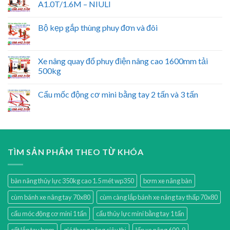
A1.0T/1.6M – NIULI
Bộ kẹp gắp thùng phuy đơn và đôi
Xe nâng quay đổ phuy điện nâng cao 1600mm tải
500kg
Cẩu mốc động cơ mini bằng tay 2 tấn và 3 tấn
TÌM SẢN PHẨM THEO TỪ KHÓA
bàn nâng thủy lực 350kg cao 1.5 mét wp350
bơm xe nâng bàn
cùm bánh xe nâng tay 70x80
cùm càng lắp bánh xe nâng tay thấp 70x80
cẩu móc động cơ mini 1 tấn
cẩu thủy lực mini bằng tay 1 tấn
cốt lắp tay bơm
giá thang nâng siêu thị
lốp xe nâng 600-9