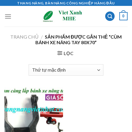
Skip
THANG NÂNG, BÀN NÂNG CÔNG NGHIỆP HÀNG ĐẦU
to
0
content
TRANG CHỦ
/
SẢN PHẨM ĐƯỢC GẮN THẺ “CÙM
BÁNH XE NÂNG TAY 80X70”
LỌC