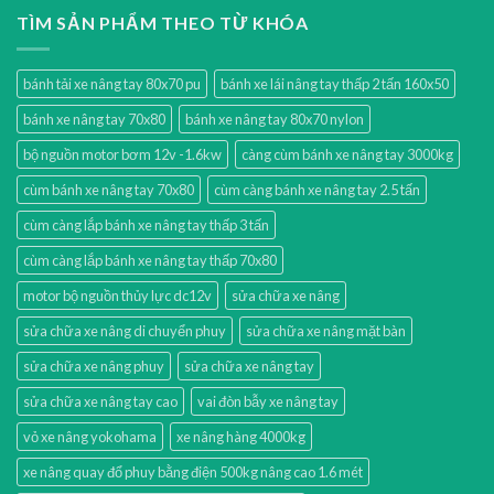
TÌM SẢN PHẨM THEO TỪ KHÓA
bánh tải xe nâng tay 80x70 pu
bánh xe lái nâng tay thấp 2 tấn 160x50
bánh xe nâng tay 70x80
bánh xe nâng tay 80x70 nylon
bộ nguồn motor bơm 12v -1.6kw
càng cùm bánh xe nâng tay 3000kg
cùm bánh xe nâng tay 70x80
cùm càng bánh xe nâng tay 2.5 tấn
cùm càng lắp bánh xe nâng tay thấp 3 tấn
cùm càng lắp bánh xe nâng tay thấp 70x80
motor bộ nguồn thủy lực dc12v
sửa chữa xe nâng
sửa chữa xe nâng di chuyển phuy
sửa chữa xe nâng mặt bàn
sửa chữa xe nâng phuy
sửa chữa xe nâng tay
sửa chữa xe nâng tay cao
vai đòn bẫy xe nâng tay
vỏ xe nâng yokohama
xe nâng hàng 4000kg
xe nâng quay đổ phuy bằng điện 500kg nâng cao 1.6 mét