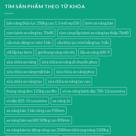
TÌM SẢN PHẨM THEO TỪ KHÓA
bàn nâng thủy lực 350kg cao 1.5 mét wp350
bơm xe nâng bàn
cùm bánh xe nâng tay 70x80
cùm càng lắp bánh xe nâng tay thấp 70x80
cẩu móc động cơ mini 1 tấn
cẩu thủy lực mini bằng tay 1 tấn
cốt lắp tay bơm
giá thang nâng siêu thị
lốp xe nâng 600-9
sửa chữa xe nâng
sửa chữa xe nâng di chuyển phuy
sửa chữa xe nâng mặt bàn
sửa chữa xe nâng phuy
sửa chữa xe nâng tay
sửa chữa xe nâng tay cao
thang nâng đơn 125kg cao 8m
vỏ xe nâng bánh đặc 700-12casumina
vỏ đặc 825-15 casumina
xe nâng 2x
xe nâng bàn 1 tấn nâng cao 950mm
xe nâng bàn wp500 500kg cao 900mm
xe nâng bán tự động nâng cao 2500mm tải trọng nâng 1500kg