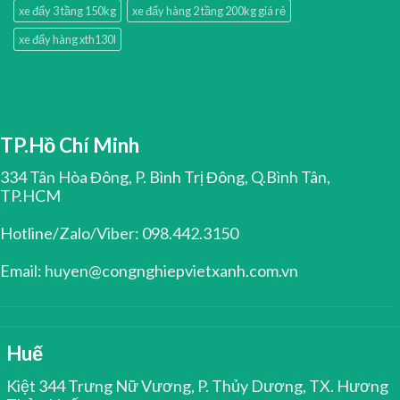
xe đẩy 3 tầng 150kg
xe đẩy hàng 2 tầng 200kg giá rẻ
xe đẩy hàng xth130l
TP.Hồ Chí Minh
334 Tân Hòa Đông, P. Bình Trị Đông, Q.Bình Tân,
TP.HCM
Hotline/Zalo/Viber: 098.442.3150
Email: huyen@congnghiepvietxanh.com.vn
Huế
Kiệt 344 Trưng Nữ Vương, P. Thủy Dương, TX. Hương