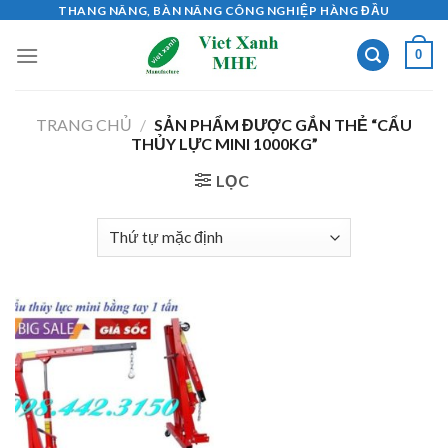
Skip
THANG NÂNG, BÀN NÂNG CÔNG NGHIỆP HÀNG ĐẦU
to
0
content
TRANG CHỦ
/
SẢN PHẨM ĐƯỢC GẮN THẺ “CẨU
THỦY LỰC MINI 1000KG”
LỌC