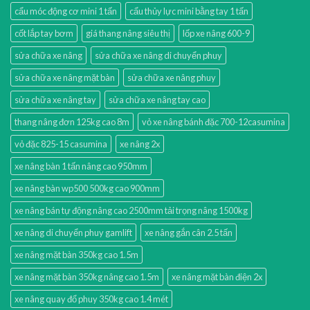
cẩu móc động cơ mini 1 tấn
cẩu thủy lực mini bằng tay 1 tấn
cốt lắp tay bơm
giá thang nâng siêu thị
lốp xe nâng 600-9
sửa chữa xe nâng
sửa chữa xe nâng di chuyển phuy
sửa chữa xe nâng mặt bàn
sửa chữa xe nâng phuy
sửa chữa xe nâng tay
sửa chữa xe nâng tay cao
thang nâng đơn 125kg cao 8m
vỏ xe nâng bánh đặc 700-12casumina
vỏ đặc 825-15 casumina
xe nâng 2x
xe nâng bàn 1 tấn nâng cao 950mm
xe nâng bàn wp500 500kg cao 900mm
xe nâng bán tự động nâng cao 2500mm tải trọng nâng 1500kg
xe nâng di chuyển phuy gamlift
xe nâng gắn cân 2.5 tấn
xe nâng mặt bàn 350kg cao 1.5m
xe nâng mặt bàn 350kg nâng cao 1.5m
xe nâng mặt bàn điện 2x
xe nâng quay đổ phuy 350kg cao 1.4 mét