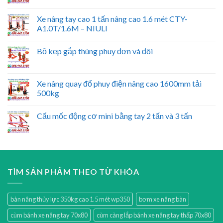
Xe nâng tay cao 1 tấn nâng cao 1.6 mét CTY-
A1.0T/1.6M – NIULI
Bộ kẹp gắp thùng phuy đơn và đôi
Xe nâng quay đổ phuy điện nâng cao 1600mm tải
500kg
Cẩu mốc động cơ mini bằng tay 2 tấn và 3 tấn
TÌM SẢN PHẨM THEO TỪ KHÓA
bàn nâng thủy lực 350kg cao 1.5 mét wp350
bơm xe nâng bàn
cùm bánh xe nâng tay 70x80
cùm càng lắp bánh xe nâng tay thấp 70x80