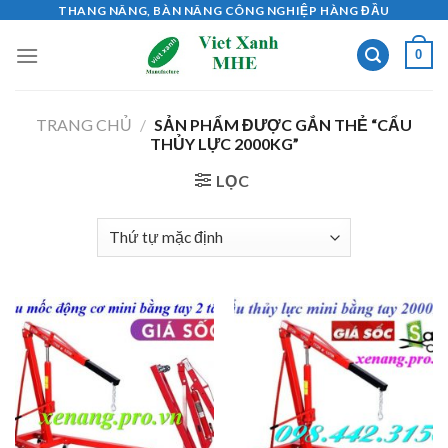
Skip
THANG NÂNG, BÀN NÂNG CÔNG NGHIỆP HÀNG ĐẦU
to
0
content
TRANG CHỦ
/
SẢN PHẨM ĐƯỢC GẮN THẺ “CẨU
THỦY LỰC 2000KG”
LỌC