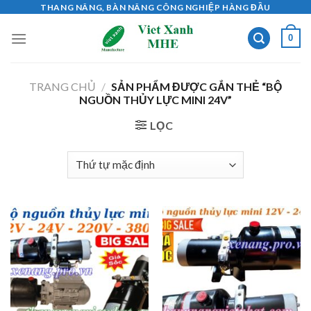
Skip
THANG NÂNG, BÀN NÂNG CÔNG NGHIỆP HÀNG ĐẦU
to
0
content
TRANG CHỦ
/
SẢN PHẨM ĐƯỢC GẮN THẺ “BỘ
NGUỒN THỦY LỰC MINI 24V”
LỌC