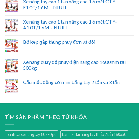
Xe nâng tay cao 1 tấn nâng cao 1.6 mét CTY-
E1.0T/1.6M – NIULI
Xe nâng tay cao 1 tấn nâng cao 1.6 mét CTY-
A1.0T/1.6M – NIULI
Bộ kẹp gắp thùng phuy đơn và đôi
Xe nâng quay đổ phuy điện nâng cao 1600mm tải
500kg
Cẩu mốc động cơ mini bằng tay 2 tấn và 3 tấn
TÌM SẢN PHẨM THEO TỪ KHÓA
bánh tải xe nâng tay 80x70 pu
bánh xe lái nâng tay thấp 2 tấn 160x50