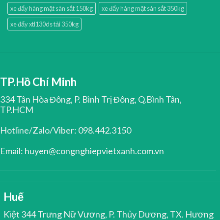
xe đẩy hàng mặt sàn sắt 150kg
xe đẩy hàng mặt sàn sắt 350kg
xe đẩy xtl130ds tải 350kg
TP.Hồ Chí Minh
334 Tân Hòa Đông, P. Bình Trị Đông, Q.Bình Tân,
TP.HCM
Hotline/Zalo/Viber: 098.442.3150
Email: huyen@congnghiepvietxanh.com.vn
Huế
Kiệt 344 Trưng Nữ Vương, P. Thủy Dương, TX. Hương