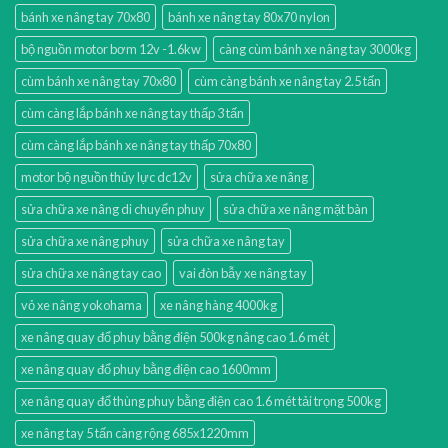
bánh xe nâng tay 70x80
bánh xe nâng tay 80x70 nylon
bộ nguồn motor bơm 12v -1.6kw
càng cùm bánh xe nâng tay 3000kg
cùm bánh xe nâng tay 70x80
cùm càng bánh xe nâng tay 2.5 tấn
cùm càng lắp bánh xe nâng tay thấp 3 tấn
cùm càng lắp bánh xe nâng tay thấp 70x80
motor bộ nguồn thủy lực dc12v
sửa chữa xe nâng
sửa chữa xe nâng di chuyển phuy
sửa chữa xe nâng mặt bàn
sửa chữa xe nâng phuy
sửa chữa xe nâng tay
sửa chữa xe nâng tay cao
vai đòn bẫy xe nâng tay
vỏ xe nâng yokohama
xe nâng hàng 4000kg
xe nâng quay đổ phuy bằng điện 500kg nâng cao 1.6 mét
xe nâng quay đổ phuy bằng điện cao 1600mm
xe nâng quay đổ thùng phuy bằng điện cao 1.6 mét tải trọng 500kg
xe nâng tay 5 tấn càng rộng 685x1220mm