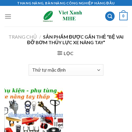
Skip
THANG NÂNG, BÀN NÂNG CÔNG NGHIỆP HÀNG ĐẦU
to
0
content
TRANG CHỦ
/
SẢN PHẨM ĐƯỢC GẮN THẺ “BỆ VAI
ĐỠ BƠM THỦY LỰC XE NÂNG TAY”
LỌC