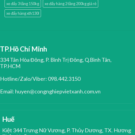
xe đẩy 3 tầng 150kg
xe đẩy hàng 2 tầng 200kg giá rẻ
xe đẩy hàng xth130l
TP.Hồ Chí Minh
334 Tân Hòa Đông, P. Bình Trị Đông, Q.Bình Tân,
TP.HCM
Hotline/Zalo/Viber: 098.442.3150
Email: huyen@congnghiepvietxanh.com.vn
Huế
Kiệt 344 Trưng Nữ Vương, P. Thủy Dương, TX. Hương