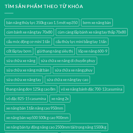
TÌM SẢN PHẨM THEO TỪ KHÓA
bàn nâng thủy lực 350kg cao 1.5 mét wp350
bơm xe nâng bàn
cùm bánh xe nâng tay 70x80
cùm càng lắp bánh xe nâng tay thấp 70x80
cẩu móc động cơ mini 1 tấn
cẩu thủy lực mini bằng tay 1 tấn
cốt lắp tay bơm
giá thang nâng siêu thị
lốp xe nâng 600-9
sửa chữa xe nâng
sửa chữa xe nâng di chuyển phuy
sửa chữa xe nâng mặt bàn
sửa chữa xe nâng phuy
sửa chữa xe nâng tay
sửa chữa xe nâng tay cao
thang nâng đơn 125kg cao 8m
vỏ xe nâng bánh đặc 700-12casumina
vỏ đặc 825-15 casumina
xe nâng 2x
xe nâng bàn 1 tấn nâng cao 950mm
xe nâng bàn wp500 500kg cao 900mm
xe nâng bán tự động nâng cao 2500mm tải trọng nâng 1500kg