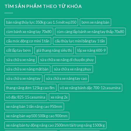
TÌM SẢN PHẨM THEO TỪ KHÓA
bàn nâng thủy lực 350kg cao 1.5 mét wp350
bơm xe nâng bàn
cùm bánh xe nâng tay 70x80
cùm càng lắp bánh xe nâng tay thấp 70x80
cẩu móc động cơ mini 1 tấn
cẩu thủy lực mini bằng tay 1 tấn
cốt lắp tay bơm
giá thang nâng siêu thị
lốp xe nâng 600-9
sửa chữa xe nâng
sửa chữa xe nâng di chuyển phuy
sửa chữa xe nâng mặt bàn
sửa chữa xe nâng phuy
sửa chữa xe nâng tay
sửa chữa xe nâng tay cao
thang nâng đơn 125kg cao 8m
vỏ xe nâng bánh đặc 700-12casumina
vỏ đặc 825-15 casumina
xe nâng 2x
xe nâng bàn 1 tấn nâng cao 950mm
xe nâng bàn wp500 500kg cao 900mm
xe nâng bán tự động nâng cao 2500mm tải trọng nâng 1500kg