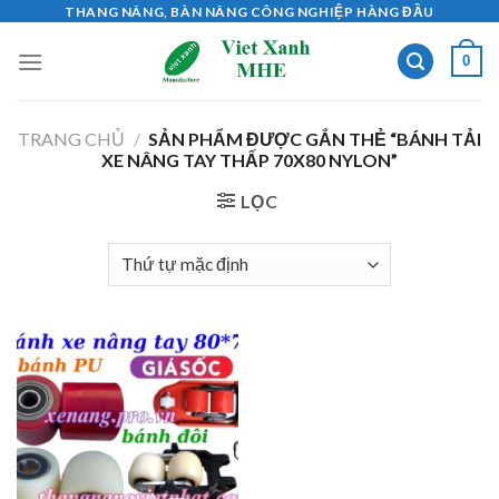
Skip
THANG NÂNG, BÀN NÂNG CÔNG NGHIỆP HÀNG ĐẦU
to
0
content
TRANG CHỦ
/
SẢN PHẨM ĐƯỢC GẮN THẺ “BÁNH TẢI
XE NÂNG TAY THẤP 70X80 NYLON”
LỌC