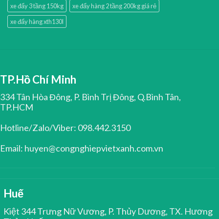
xe đẩy 3 tầng 150kg
xe đẩy hàng 2 tầng 200kg giá rẻ
xe đẩy hàng xth130l
TP.Hồ Chí Minh
334 Tân Hòa Đông, P. Bình Trị Đông, Q.Bình Tân,
TP.HCM
Hotline/Zalo/Viber: 098.442.3150
Email: huyen@congnghiepvietxanh.com.vn
Huế
Kiệt 344 Trưng Nữ Vương, P. Thủy Dương, TX. Hương