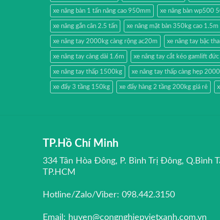
xe nâng bàn 1 tấn nâng cao 950mm
xe nâng bàn wp500 
xe nâng gắn cân 2.5 tấn
xe nâng mặt bàn 350kg cao 1.5m
xe nâng tay 2000kg càng rộng ac20m
xe nâng tay bậc t
xe nâng tay càng dài 1.6m
xe nâng tay cắt kéo gamlift đức
xe nâng tay thấp 1500kg
xe nâng tay thấp càng hẹp 200
xe đẩy 3 tầng 150kg
xe đẩy hàng 2 tầng 200kg giá rẻ
x
TP.Hồ Chí Minh
334 Tân Hòa Đông, P. Bình Trị Đông, Q.Bình T
TP.HCM
Hotline/Zalo/Viber: 098.442.3150
Email: huyen@congnghiepvietxanh.com.vn