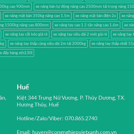
500kg cao 900mm
xe nâng bán tự động nâng cao 2500mm tải trọng nâng 15
xe nâng mặt bàn 350kg nâng cao 1.5m
xe nâng mặt bàn điện 2x
xe nân
hang 1500kg nâng cao 800mm
xe nâng tay cao 1.5 tấn nâng cao 1.6m
xe nâ
xe nâng tay cắt kéo giá rẻ
xe nâng tay siêu dài 2 mét giá rẻ
xe nâng ta
0kg
xe nâng tay thấp càng siêu dài 2m tải 2000kg
xe nâng tay thấp nhất 
e đẩy hàng xth130l
Huế
ân,
Kiệt 344 Trưng Nữ Vương, P. Thủy Dương, TX.
Hương Thủy, Huế
Hotline/Zalo/Viber: 070.865.2740
Email: huyen@congnghiepvietxanh.com.vn