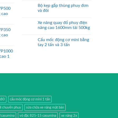
Bộ kẹp gắp thùng phuy đơn
WP500
và đôi
g cao
Xe nâng quay đổ phuy điện
nâng cao 1600mm tải 500kg
WP350
g cao
Cẩu mốc động cơ mini bằng
tay 2 tấn và 3 tấn
WP1000
 cao 1
0x80
cẩu móc động cơ mini 1 tấn
di chuyển phuy
sửa chữa xe nâng mặt bàn
2casumina
vỏ đặc 825-15 casumina
xe nâng 2x