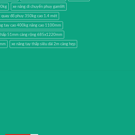
00kg
xe nâng di chuyển phuy gamlift
g quay đổ phuy 350kg cao 1.4 mét
ng tay cao 400kg nâng cao 1100mm
y thấp 51mm càng rộng 685x1220mm
51mm
xe nâng tay thấp siêu dài 2m càng hẹp