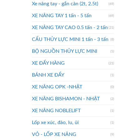
Xe nâng tay - gắn cân (2t, 2.5t)
(69)
XE NÂNG TAY 1 tấn - 5 tấn
(69)
XE NÂNG TAY CAO 0.5 tấn - 2 tấn
(21)
CẨU THỦY LỰC MINI 1 tấn - 3 tấn
(8)
BỘ NGUỒN THỦY LỰC MINI
(5)
XE ĐẨY HÀNG
(21)
BÁNH XE ĐẨY
(1)
XE NÂNG OPK -NHẬT
(0)
XE NÂNG BISHAMON - NHẬT
(2)
XE NÂNG NOBLELIFT
(1)
Lốp xe xúc, đào, lu, ủi
(1)
VỎ - LỐP XE NÂNG
(9)