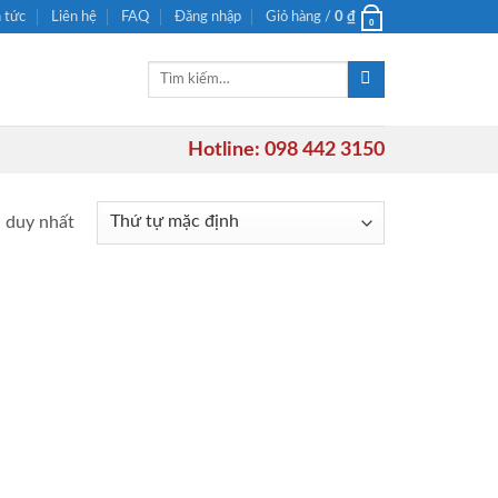
n tức
Liên hệ
FAQ
Đăng nhập
Giỏ hàng /
0
₫
0
Tìm
kiếm:
Hotline: 098 442 3150
ả duy nhất