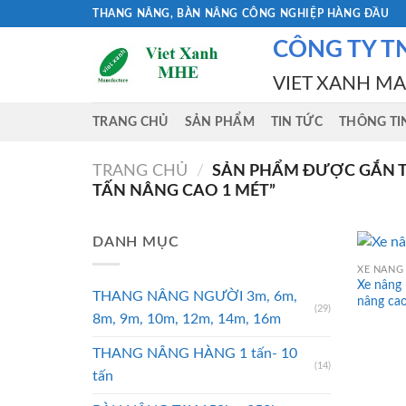
Skip
THANG NÂNG, BÀN NÂNG CÔNG NGHIỆP HÀNG ĐẦU
to
CÔNG TY T
content
VIET XANH M
TRANG CHỦ
SẢN PHẨM
TIN TỨC
THÔNG TI
TRANG CHỦ
/
SẢN PHẨM ĐƯỢC GẮN TH
TẤN NÂNG CAO 1 MÉT”
DANH MỤC
XE NÂNG 
Xe nâng
THANG NÂNG NGƯỜI 3m, 6m,
nâng ca
(29)
8m, 9m, 10m, 12m, 14m, 16m
THANG NÂNG HÀNG 1 tấn- 10
(14)
tấn