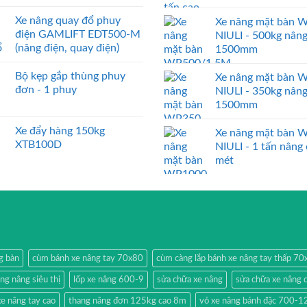
Xe nâng quay đổ phuy
Xe nâng mặt bàn 
điện GAMLIFT EDT500-M
NIULI - 500kg nân
(nâng điện, quay điện)
1500mm
Bộ kẹp gắp thùng phuy
Xe nâng mặt bàn 
đơn - 1 phuy
NIULI - 350kg nân
1500mm
Xe đẩy hàng 150kg
Xe nâng mặt bàn 
XTB100D
NIULI - 1 tấn nâng
mét
g bàn
cùm bánh xe nâng tay 70x80
cùm càng lắp bánh xe nâng tay thấp 7
ang nâng siêu thị
lốp xe nâng 600-9
sửa chữa xe nâng
sửa chữa xe nâng 
e nâng tay cao
thang nâng đơn 125kg cao 8m
vỏ xe nâng bánh đặc 700-1