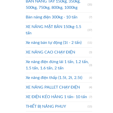
BÀN NÂNG TAY 150kg, 350kg,
(35)
500kg, 750kg, 800kg, 1000kg
Bàn nâng điện 300kg - 10 tấn
(7)
XE NÂNG MẶT BÀN 150kg-1.5
(37)
tấn
Xe nâng bán tự động (1t - 2 tấn)
(11)
XE NÂNG CAO CHẠY ĐIỆN
(3)
Xe nâng điện đứng lái 1 tấn, 1.2 tấn,
(3)
1.5 tấn, 1.6 tấn, 2 tấn
Xe nâng điện thấp (1.5t, 2t, 2.5t)
(4)
XE NÂNG PALLET CHẠY ĐIỆN
(4)
XE ĐIỆN KÉO HÀNG 1 tấn- 10 tấn
(7)
THIẾT BỊ NÂNG PHUY
(15)