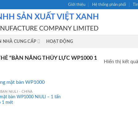
Giới thiệu
Hệ thống phân phối
Ti
NHH SẢN XUẤT VIỆT XANH
ANUFACTURE COMPANY LIMITED
N NHÀ CUNG CẤP
HOẠT ĐỘNG
Ẻ “BÀN NÂNG THỦY LỰC WP1000 1
Hiển thị kết qu
BÀN NIULI - CHINA
 mặt bàn WP1000 NIULI – 1 tấn
o 1 mét