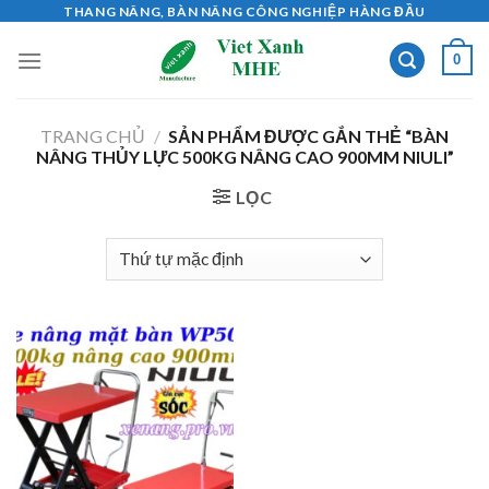
Skip
THANG NÂNG, BÀN NÂNG CÔNG NGHIỆP HÀNG ĐẦU
to
0
content
TRANG CHỦ
/
SẢN PHẨM ĐƯỢC GẮN THẺ “BÀN
NÂNG THỦY LỰC 500KG NÂNG CAO 900MM NIULI”
LỌC