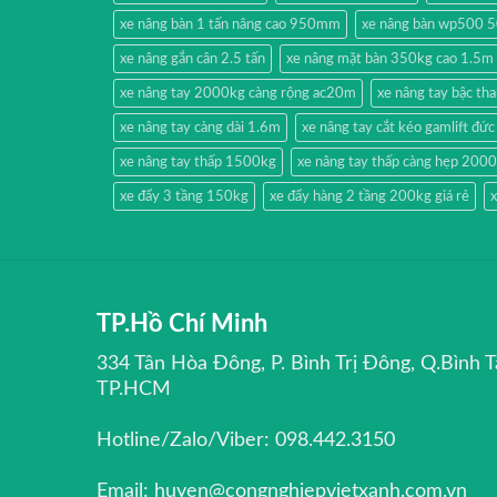
xe nâng bàn 1 tấn nâng cao 950mm
xe nâng bàn wp500 
xe nâng gắn cân 2.5 tấn
xe nâng mặt bàn 350kg cao 1.5m
xe nâng tay 2000kg càng rộng ac20m
xe nâng tay bậc t
xe nâng tay càng dài 1.6m
xe nâng tay cắt kéo gamlift đức
xe nâng tay thấp 1500kg
xe nâng tay thấp càng hẹp 200
xe đẩy 3 tầng 150kg
xe đẩy hàng 2 tầng 200kg giá rẻ
x
TP.Hồ Chí Minh
334 Tân Hòa Đông, P. Bình Trị Đông, Q.Bình T
TP.HCM
Hotline/Zalo/Viber: 098.442.3150
Email: huyen@congnghiepvietxanh.com.vn