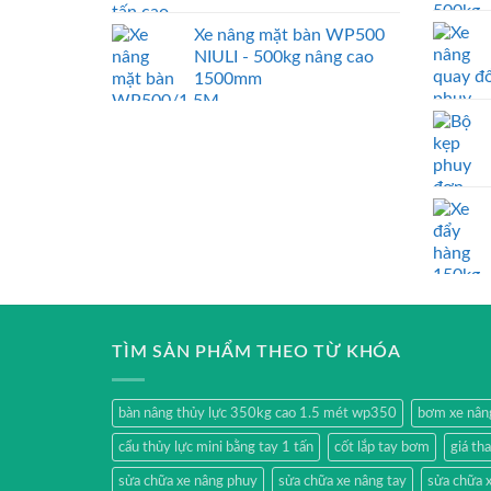
Xe nâng mặt bàn WP500
NIULI - 500kg nâng cao
1500mm
TÌM SẢN PHẨM THEO TỪ KHÓA
bàn nâng thủy lực 350kg cao 1.5 mét wp350
bơm xe nân
cẩu thủy lực mini bằng tay 1 tấn
cốt lắp tay bơm
giá th
sửa chữa xe nâng phuy
sửa chữa xe nâng tay
sửa chữa x