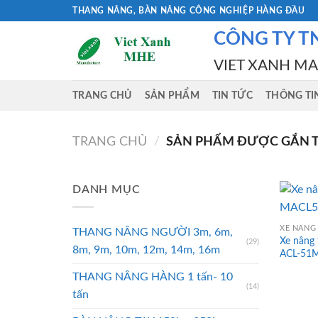
Skip
THANG NÂNG, BÀN NÂNG CÔNG NGHIỆP HÀNG ĐẦU
to
CÔNG TY T
content
VIET XANH M
TRANG CHỦ
SẢN PHẨM
TIN TỨC
THÔNG TI
TRANG CHỦ
/
SẢN PHẨM ĐƯỢC GẮN TH
DANH MỤC
XE NÂNG 
THANG NÂNG NGƯỜI 3m, 6m,
Xe nâng
(29)
8m, 9m, 10m, 12m, 14m, 16m
ACL-51
THANG NÂNG HÀNG 1 tấn- 10
(14)
tấn