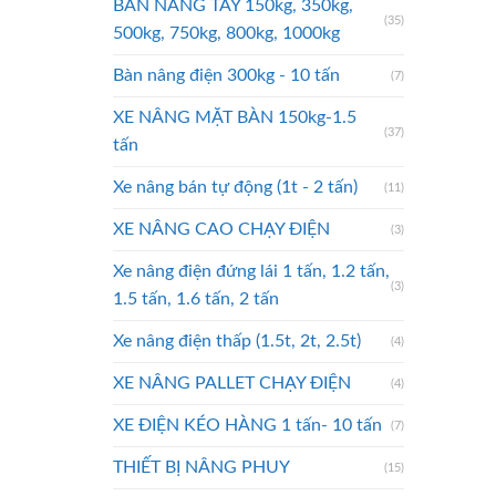
BÀN NÂNG TAY 150kg, 350kg,
(35)
500kg, 750kg, 800kg, 1000kg
Bàn nâng điện 300kg - 10 tấn
(7)
XE NÂNG MẶT BÀN 150kg-1.5
(37)
tấn
Xe nâng bán tự động (1t - 2 tấn)
(11)
XE NÂNG CAO CHẠY ĐIỆN
(3)
Xe nâng điện đứng lái 1 tấn, 1.2 tấn,
(3)
1.5 tấn, 1.6 tấn, 2 tấn
Xe nâng điện thấp (1.5t, 2t, 2.5t)
(4)
XE NÂNG PALLET CHẠY ĐIỆN
(4)
XE ĐIỆN KÉO HÀNG 1 tấn- 10 tấn
(7)
THIẾT BỊ NÂNG PHUY
(15)