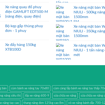
Xe nâng quay đổ phuy
Xe nâng mặt bàn 
điện GAMLIFT EDT500-M
NIULI - 500kg nân
(nâng điện, quay điện)
1500mm
Bộ kẹp gắp thùng phuy
Xe nâng mặt bàn 
đơn - 1 phuy
NIULI - 350kg nân
1500mm
Xe đẩy hàng 150kg
Xe nâng mặt bàn 
XTB100D
NIULI - 1 tấn nâng
mét
g bàn
cùm bánh xe nâng tay 70x80
cùm càng lắp bánh xe nâng tay thấp 7
ang nâng siêu thị
lốp xe nâng 600-9
sửa chữa xe nâng
sửa chữa xe nâng 
e nâng tay cao
thang nâng đơn 125kg cao 8m
vỏ xe nâng bánh đặc 700-1