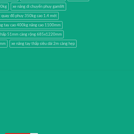
00kg
xe nâng di chuyển phuy gamlift
g quay đổ phuy 350kg cao 1.4 mét
ng tay cao 400kg nâng cao 1100mm
y thấp 51mm càng rộng 685x1220mm
51mm
xe nâng tay thấp siêu dài 2m càng hẹp