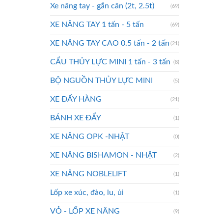
Xe nâng tay - gắn cân (2t, 2.5t)
(69)
XE NÂNG TAY 1 tấn - 5 tấn
(69)
XE NÂNG TAY CAO 0.5 tấn - 2 tấn
(21)
CẨU THỦY LỰC MINI 1 tấn - 3 tấn
(8)
BỘ NGUỒN THỦY LỰC MINI
(5)
XE ĐẨY HÀNG
(21)
BÁNH XE ĐẨY
(1)
XE NÂNG OPK -NHẬT
(0)
XE NÂNG BISHAMON - NHẬT
(2)
XE NÂNG NOBLELIFT
(1)
Lốp xe xúc, đào, lu, ủi
(1)
VỎ - LỐP XE NÂNG
(9)