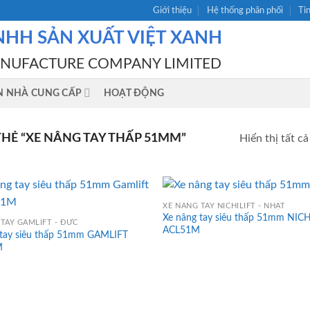
Giới thiệu
Hệ thống phân phối
Ti
NHH SẢN XUẤT VIỆT XANH
ANUFACTURE COMPANY LIMITED
N NHÀ CUNG CẤP
HOẠT ĐỘNG
Ẻ “XE NÂNG TAY THẤP 51MM”
Hiển thị tất cả
XE NÂNG TAY NICHILIFT - NHẬT
Xe nâng tay siêu thấp 51mm NICH
TAY GAMLIFT - ĐỨC
ACL51M
 tay siêu thấp 51mm GAMLIFT
M