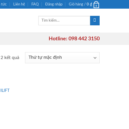
n tức
Liên hệ
FAQ
Đăng nhập
Giỏ hàng /
0
₫
0
Tìm
kiếm:
Hotline: 098 442 3150
 2 kết quả
ILIFT