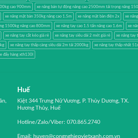
500kg cao 900mm
xe nâng bán tự động nâng cao 2500mm tải trọng nâng 15
xe nâng mặt bàn 350kg nâng cao 1.5m
xe nâng mặt bàn điện 2x
xe nân
hang 1500kg nâng cao 800mm
xe nâng tay cao 1.5 tấn nâng cao 1.6m
xe nâ
xe nâng tay cắt kéo giá rẻ
xe nâng tay siêu dài 2 mét giá rẻ
xe nâng ta
0kg
xe nâng tay thấp càng siêu dài 2m tải 2000kg
xe nâng tay thấp nhất 
e đẩy hàng xth130l
Huế
ân,
Kiệt 344 Trưng Nữ Vương, P. Thủy Dương, TX.
Hương Thủy, Huế
Hotline/Zalo/Viber: 070.865.2740
Email: huyen@congnghiepvietxanh.com.vn