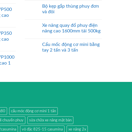
Bộ kẹp gắp thùng phuy đơn
WP500
và đôi
g cao
Xe nâng quay đổ phuy điện
nâng cao 1600mm tải 500kg
WP350
g cao
Cẩu mốc động cơ mini bằng
tay 2 tấn và 3 tấn
WP1000
 cao 1
0x80
cẩu móc động cơ mini 1 tấn
di chuyển phuy
sửa chữa xe nâng mặt bàn
2casumina
vỏ đặc 825-15 casumina
xe nâng 2x