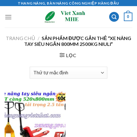
Skip
THANG NÂNG, BÀN NÂNG CÔNG NGHIỆP HÀNG ĐẦU
to
0
content
TRANG CHỦ
/
SẢN PHẨM ĐƯỢC GẮN THẺ “XE NÂNG
TAY SIÊU NGẮN 800MM 2500KG NIULI”
LỌC