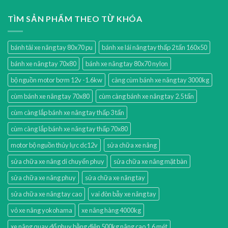
TÌM SẢN PHẨM THEO TỪ KHÓA
bánh tải xe nâng tay 80x70 pu
bánh xe lái nâng tay thấp 2 tấn 160x50
bánh xe nâng tay 70x80
bánh xe nâng tay 80x70 nylon
bộ nguồn motor bơm 12v -1.6kw
càng cùm bánh xe nâng tay 3000kg
cùm bánh xe nâng tay 70x80
cùm càng bánh xe nâng tay 2.5 tấn
cùm càng lắp bánh xe nâng tay thấp 3 tấn
cùm càng lắp bánh xe nâng tay thấp 70x80
motor bộ nguồn thủy lực dc12v
sửa chữa xe nâng
sửa chữa xe nâng di chuyển phuy
sửa chữa xe nâng mặt bàn
sửa chữa xe nâng phuy
sửa chữa xe nâng tay
sửa chữa xe nâng tay cao
vai đòn bẫy xe nâng tay
vỏ xe nâng yokohama
xe nâng hàng 4000kg
xe nâng quay đổ phuy bằng điện 500kg nâng cao 1.6 mét