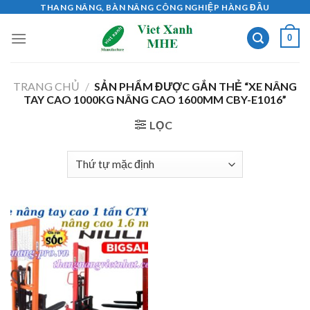
Skip
THANG NÂNG, BÀN NÂNG CÔNG NGHIỆP HÀNG ĐẦU
to
0
content
TRANG CHỦ
/
SẢN PHẨM ĐƯỢC GẮN THẺ “XE NÂNG
TAY CAO 1000KG NÂNG CAO 1600MM CBY-E1016”
LỌC