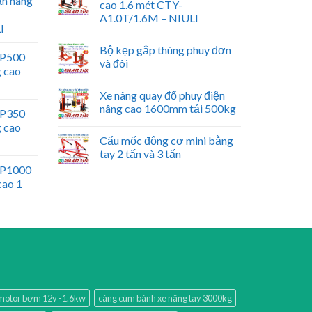
ấn nâng
cao 1.6 mét CTY-
A1.0T/1.6M – NIULI
I
Bộ kẹp gắp thùng phuy đơn
WP500
và đôi
g cao
Xe nâng quay đổ phuy điện
nâng cao 1600mm tải 500kg
WP350
g cao
Cẩu mốc động cơ mini bằng
tay 2 tấn và 3 tấn
WP1000
cao 1
motor bơm 12v -1.6kw
càng cùm bánh xe nâng tay 3000kg