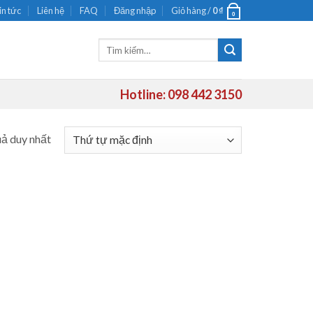
in tức
Liên hệ
FAQ
Đăng nhập
Giỏ hàng /
0
₫
0
Tìm
kiếm:
Hotline: 098 442 3150
uả duy nhất