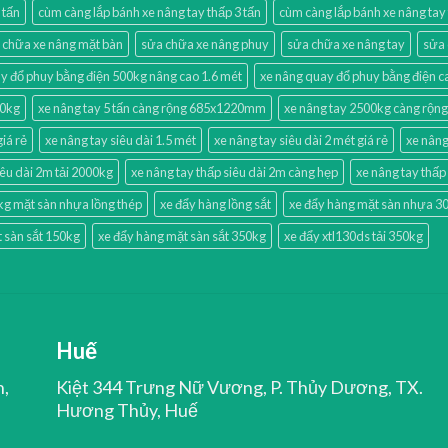
 tấn
cùm càng lắp bánh xe nâng tay thấp 3 tấn
cùm càng lắp bánh xe nâng tay
 chữa xe nâng mặt bàn
sửa chữa xe nâng phuy
sửa chữa xe nâng tay
sửa 
y đổ phuy bằng điện 500kg nâng cao 1.6 mét
xe nâng quay đổ phuy bằng điện
00kg
xe nâng tay 5 tấn càng rộng 685x1220mm
xe nâng tay 2500kg càng rộng 
giá rẻ
xe nâng tay siêu dài 1.5 mét
xe nâng tay siêu dài 2 mét giá rẻ
xe nâng
iêu dài 2m tải 2000kg
xe nâng tay thấp siêu dài 2m càng hẹp
xe nâng tay thấ
kg mặt sàn nhựa lồng thép
xe đẩy hàng lồng sắt
xe đẩy hàng mặt sàn nhựa 30
 sàn sắt 150kg
xe đẩy hàng mặt sàn sắt 350kg
xe đẩy xtl130ds tải 350kg
Huế
n,
Kiệt 344 Trưng Nữ Vương, P. Thủy Dương, TX.
Hương Thủy, Huế