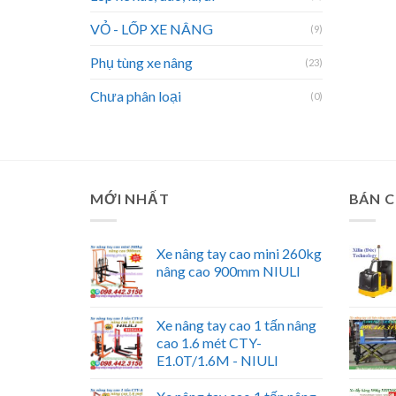
VỎ - LỐP XE NÂNG
(9)
Phụ tùng xe nâng
(23)
Chưa phân loại
(0)
MỚI NHẤT
BÁN 
Xe nâng tay cao mini 260kg
nâng cao 900mm NIULI
Xe nâng tay cao 1 tấn nâng
cao 1.6 mét CTY-
E1.0T/1.6M - NIULI