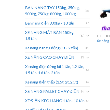
BÀN NÂNG TAY 150kg, 350kg,
(35)
500kg, 750kg, 800kg, 1000kg
Bàn nâng điện 300kg - 10 tấn
(7)
XE NÂNG MẶT BÀN 150kg-
(37)
THIẾT BỊ
1.5 tấn
Xe nâng
Xe nâng bán tự động (1t - 2 tấn)
(11)
XE NÂNG CAO CHẠY ĐIỆN
(3)
Xe nâng điện đứng lái 1 tấn, 1.2 tấn,
(3)
1.5 tấn, 1.6 tấn, 2 tấn
Xe nâng điện thấp (1.5t, 2t, 2.5t)
(4)
XE NÂNG PALLET CHẠY ĐIỆN
(4)
XE ĐIỆN KÉO HÀNG 1 tấn- 10 tấn
(7)
THIẾT BỊ NÂNG PHUY
(15)