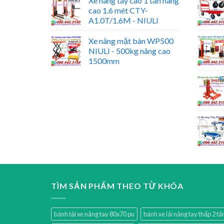
Xe nâng tay cao 1 tấn nâng
cao 1.6 mét CTY-
A1.0T/1.6M - NIULI
Xe nâng mặt bàn WP500
NIULI - 500kg nâng cao
1500mm
TÌM SẢN PHẨM THEO TỪ KHÓA
bánh tải xe nâng tay 80x70 pu
bánh xe lái nâng tay thấp 2 t