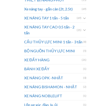
Xe nâng tay - gắn cân (2t, 2.5t)
(69)
XE NÂNG TAY 1 tấn - 5 tấn
(69)
XE NÂNG TAY CAO 0.5 tấn - 2
(21)
tấn
CẨU THỦY LỰC MINI 1 tấn - 3 tấn
(8)
BỘ NGUỒN THỦY LỰC MINI
(5)
XE ĐẨY HÀNG
(21)
BÁNH XE ĐẨY
(1)
XE NÂNG OPK -NHẬT
(0)
XE NÂNG BISHAMON - NHẬT
(2)
XE NÂNG NOBLELIFT
(1)
Lốp xe xúc, đào, lu, ủi
(1)