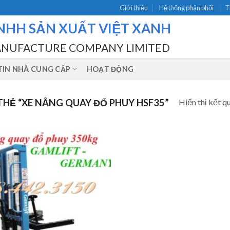
Giới thiệu
Hệ thống phân phối
T
NHH SẢN XUẤT VIỆT XANH
ANUFACTURE COMPANY LIMITED
IN NHÀ CUNG CẤP
HOẠT ĐỘNG
Hiển thị kết q
HẺ “XE NÂNG QUAY ĐỔ PHUY HSF35”