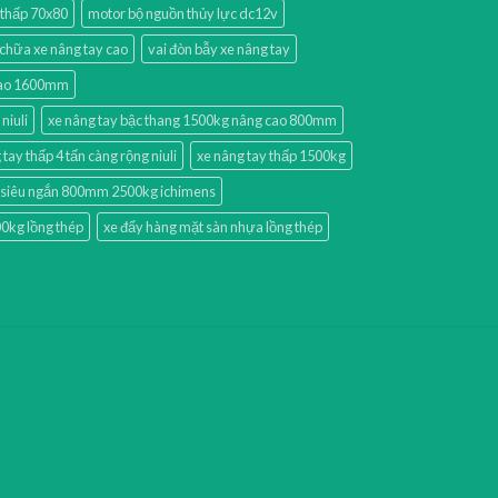
 thấp 70x80
motor bộ nguồn thủy lực dc12v
chữa xe nâng tay cao
vai đòn bẫy xe nâng tay
 cao 1600mm
niuli
xe nâng tay bậc thang 1500kg nâng cao 800mm
 tay thấp 4 tấn càng rộng niuli
xe nâng tay thấp 1500kg
p siêu ngắn 800mm 2500kg ichimens
0kg lồng thép
xe đẩy hàng mặt sàn nhựa lồng thép