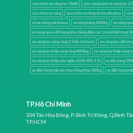
cùm bánh xe nâng tay 70x80
cùm càng bánh xe nâng tay 2.5
sửa chữa xe nâng
sửa chữa xe nâng di chuyển phuy
sửa
vỏ xe nâng yokohama
xe nâng hàng 4000kg
xe nâng qua
xe nâng quay đổ thùng phuy bằng điện cao 1.6 mét tải trọng 5
xe nâng tay càng rộng 2.5 tấn ichimens
xe nâng tay cắt kéo 
xe nâng tay thấp càng rộng 4000kg
xe nâng tay thấp càng s
xe nâng tay thấp siêu ngắn xt540-800-2.5t
xe đẩy hàng 300
xe đẩy hàng mặt sàn nhựa lồng thép 300kg
xe đẩy hàng mặt
TP.Hồ Chí Minh
334 Tân Hòa Đông, P. Bình Trị Đông, Q.Bình Tâ
TP.HCM