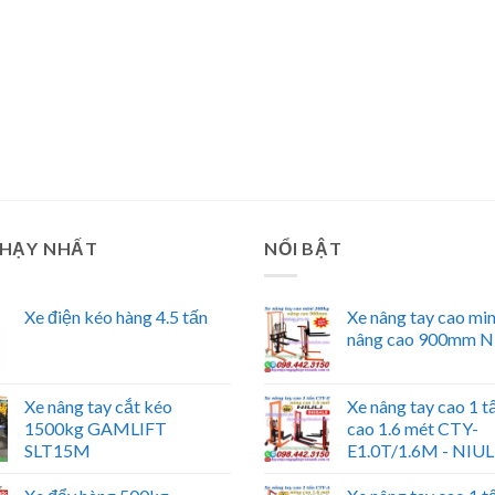
CHẠY NHẤT
NỔI BẬT
Xe điện kéo hàng 4.5 tấn
Xe nâng tay cao mi
nâng cao 900mm N
Xe nâng tay cắt kéo
Xe nâng tay cao 1 t
1500kg GAMLIFT
cao 1.6 mét CTY-
SLT15M
E1.0T/1.6M - NIUL