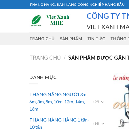
Skip
THANG NÂNG, BÀN NÂNG CÔNG NGHIỆP HÀNG ĐẦU
to
CÔNG TY T
content
VIET XANH M
TRANG CHỦ
SẢN PHẨM
TIN TỨC
THÔNG T
TRANG CHỦ
/
SẢN PHẨM ĐƯỢC GẮN T
DANH MỤC
THANG NÂNG NGƯỜI 3m,
6m, 8m, 9m, 10m, 12m, 14m,
(29)
16m
THANG NÂNG HÀNG 1 tấn-
(14)
10 tấn