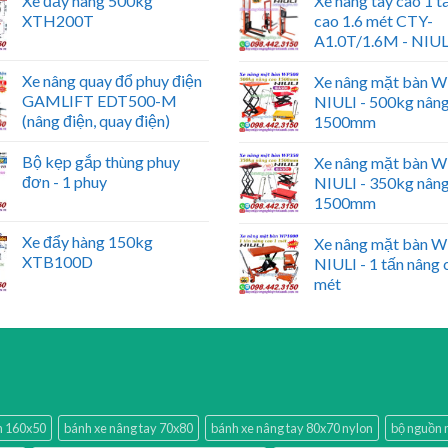
Xe đẩy hàng 500kg
Xe nâng tay cao 1 t
XTH200T
cao 1.6 mét CTY-
A1.0T/1.6M - NIUL
Xe nâng quay đổ phuy điện
Xe nâng mặt bàn 
GAMLIFT EDT500-M
NIULI - 500kg nân
(nâng điện, quay điện)
1500mm
Bộ kẹp gắp thùng phuy
Xe nâng mặt bàn 
đơn - 1 phuy
NIULI - 350kg nân
1500mm
Xe đẩy hàng 150kg
Xe nâng mặt bàn 
XTB100D
NIULI - 1 tấn nâng 
mét
ấn 160x50
bánh xe nâng tay 70x80
bánh xe nâng tay 80x70 nylon
bộ nguồn 