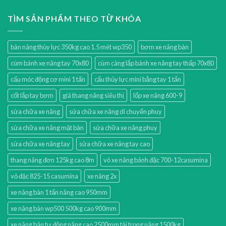
TÌM SẢN PHẨM THEO TỪ KHÓA
bàn nâng thủy lực 350kg cao 1.5 mét wp350
bơm xe nâng bàn
cùm bánh xe nâng tay 70x80
cùm càng lắp bánh xe nâng tay thấp 70x80
cẩu móc động cơ mini 1 tấn
cẩu thủy lực mini bằng tay 1 tấn
cốt lắp tay bơm
giá thang nâng siêu thị
lốp xe nâng 600-9
sửa chữa xe nâng
sửa chữa xe nâng di chuyển phuy
sửa chữa xe nâng mặt bàn
sửa chữa xe nâng phuy
sửa chữa xe nâng tay
sửa chữa xe nâng tay cao
thang nâng đơn 125kg cao 8m
vỏ xe nâng bánh đặc 700-12casumina
vỏ đặc 825-15 casumina
xe nâng 2x
xe nâng bàn 1 tấn nâng cao 950mm
xe nâng bàn wp500 500kg cao 900mm
xe nâng bán tự động nâng cao 2500mm tải trọng nâng 1500kg