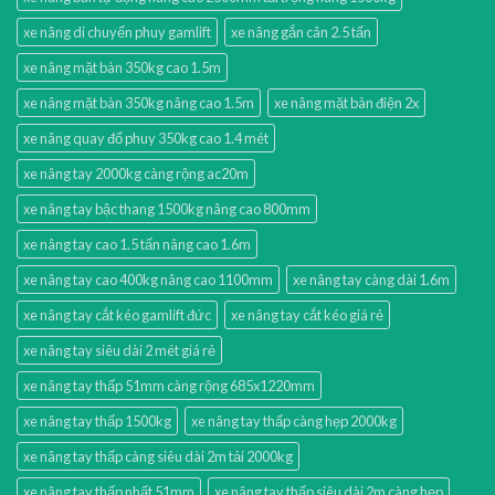
xe nâng di chuyển phuy gamlift
xe nâng gắn cân 2.5 tấn
xe nâng mặt bàn 350kg cao 1.5m
xe nâng mặt bàn 350kg nâng cao 1.5m
xe nâng mặt bàn điện 2x
xe nâng quay đổ phuy 350kg cao 1.4 mét
xe nâng tay 2000kg càng rộng ac20m
xe nâng tay bậc thang 1500kg nâng cao 800mm
xe nâng tay cao 1.5 tấn nâng cao 1.6m
xe nâng tay cao 400kg nâng cao 1100mm
xe nâng tay càng dài 1.6m
xe nâng tay cắt kéo gamlift đức
xe nâng tay cắt kéo giá rẻ
xe nâng tay siêu dài 2 mét giá rẻ
xe nâng tay thấp 51mm càng rộng 685x1220mm
xe nâng tay thấp 1500kg
xe nâng tay thấp càng hẹp 2000kg
xe nâng tay thấp càng siêu dài 2m tải 2000kg
xe nâng tay thấp nhất 51mm
xe nâng tay thấp siêu dài 2m càng hẹp