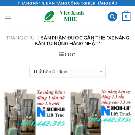
Skip
THANG NÂNG, BÀN NÂNG CÔNG NGHIỆP HÀNG ĐẦU
to
0
content
TRANG CHỦ
/
SẢN PHẨM ĐƯỢC GẮN THẺ “XE NÂNG
BÁN TỰ ĐỘNG HÀNG NHẬT”
LỌC