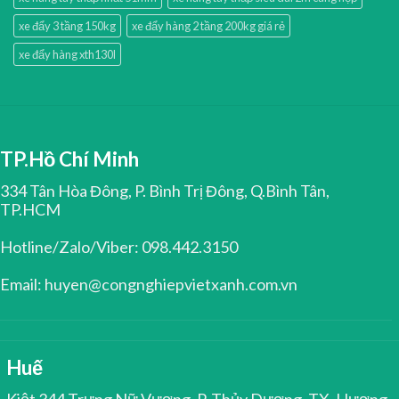
xe đẩy 3 tầng 150kg
xe đẩy hàng 2 tầng 200kg giá rẻ
xe đẩy hàng xth130l
TP.Hồ Chí Minh
334 Tân Hòa Đông, P. Bình Trị Đông, Q.Bình Tân,
TP.HCM
Hotline/Zalo/Viber: 098.442.3150
Email: huyen@congnghiepvietxanh.com.vn
Huế
Kiệt 344 Trưng Nữ Vương, P. Thủy Dương, TX. Hương