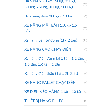
BÀN NÂNG TAY 150kg, 350kg,
(35)
500kg, 750kg, 800kg, 1000kg
Bàn nâng điện 300kg - 10 tấn
(7)
XE NÂNG MẶT BÀN 150kg-1.5
(37)
tấn
Xe nâng bán tự động (1t - 2 tấn)
(11)
XE NÂNG CAO CHẠY ĐIỆN
(3)
Xe nâng điện đứng lái 1 tấn, 1.2 tấn,
(3)
1.5 tấn, 1.6 tấn, 2 tấn
Xe nâng điện thấp (1.5t, 2t, 2.5t)
(4)
XE NÂNG PALLET CHẠY ĐIỆN
(4)
XE ĐIỆN KÉO HÀNG 1 tấn- 10 tấn
(7)
THIẾT BỊ NÂNG PHUY
(15)