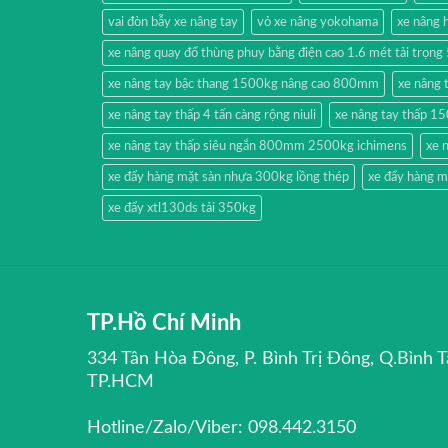
vai đòn bẫy xe nâng tay
vỏ xe nâng yokohama
xe nâng
xe nâng quay đổ thùng phuy bằng điện cao 1.6 mét tải trọn
xe nâng tay bậc thang 1500kg nâng cao 800mm
xe nâng 
xe nâng tay thấp 4 tấn càng rộng niuli
xe nâng tay thấp 1
xe nâng tay thấp siêu ngắn 800mm 2500kg ichimens
xe 
xe đẩy hàng mặt sàn nhựa 300kg lồng thép
xe đẩy hàng m
xe đẩy xtl130ds tải 350kg
TP.Hồ Chí Minh
334 Tân Hòa Đông, P. Bình Trị Đông, Q.Bình T
TP.HCM
Hotline/Zalo/Viber: 098.442.3150