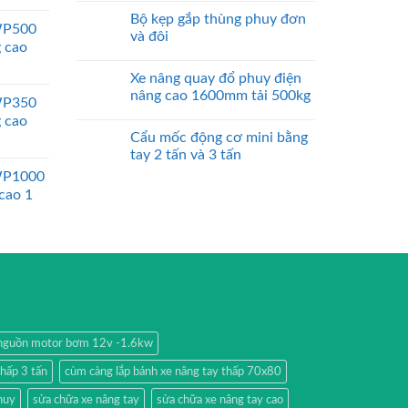
Bộ kẹp gắp thùng phuy đơn
WP500
và đôi
g cao
Xe nâng quay đổ phuy điện
nâng cao 1600mm tải 500kg
WP350
g cao
Cẩu mốc động cơ mini bằng
tay 2 tấn và 3 tấn
WP1000
 cao 1
nguồn motor bơm 12v -1.6kw
thấp 3 tấn
cùm càng lắp bánh xe nâng tay thấp 70x80
huy
sửa chữa xe nâng tay
sửa chữa xe nâng tay cao