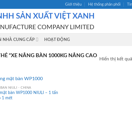
Giới thiệu
Hệ thống phân phối
Ti
NHH SẢN XUẤT VIỆT XANH
ANUFACTURE COMPANY LIMITED
N NHÀ CUNG CẤP
HOẠT ĐỘNG
HẺ “XE NÂNG BÀN 1000KG NÂNG CAO
Hiển thị kết qu
BÀN NIULI - CHINA
 mặt bàn WP1000 NIULI – 1 tấn
o 1 mét