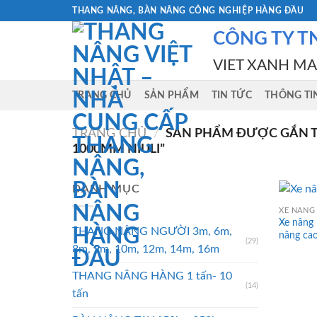
Skip
THANG NÂNG, BÀN NÂNG CÔNG NGHIỆP HÀNG ĐẦU
to
CÔNG TY T
content
VIET XANH M
TRANG CHỦ
SẢN PHẨM
TIN TỨC
THÔNG TI
TRANG CHỦ
/
SẢN PHẨM ĐƯỢC GẮN T
1000MM NIULI”
DANH MỤC
XE NÂNG 
Xe nâng
THANG NÂNG NGƯỜI 3m, 6m,
nâng ca
(29)
8m, 9m, 10m, 12m, 14m, 16m
THANG NÂNG HÀNG 1 tấn- 10
(14)
tấn