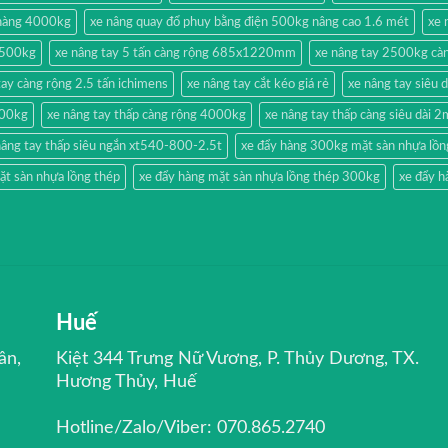
 hàng 4000kg
xe nâng quay đổ phuy bằng điện 500kg nâng cao 1.6 mét
xe 
g 500kg
xe nâng tay 5 tấn càng rộng 685x1220mm
xe nâng tay 2500kg càn
tay càng rộng 2.5 tấn ichimens
xe nâng tay cắt kéo giá rẻ
xe nâng tay siêu 
500kg
xe nâng tay thấp càng rộng 4000kg
xe nâng tay thấp càng siêu dài 
nâng tay thấp siêu ngắn xt540-800-2.5t
xe đẩy hàng 300kg mặt sàn nhựa lồn
ặt sàn nhựa lồng thép
xe đẩy hàng mặt sàn nhựa lồng thép 300kg
xe đẩy h
Huế
ân,
Kiệt 344 Trưng Nữ Vương, P. Thủy Dương, TX.
Hương Thủy, Huế
Hotline/Zalo/Viber: 070.865.2740