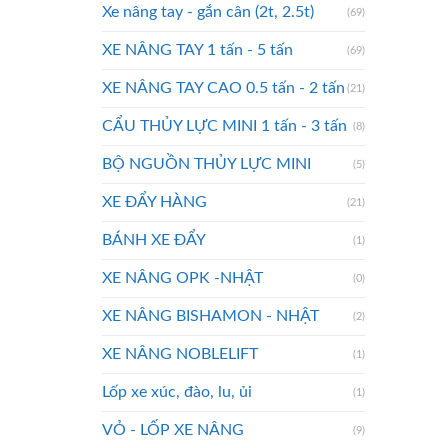
Xe nâng tay - gắn cân (2t, 2.5t)
(69)
XE NÂNG TAY 1 tấn - 5 tấn
(69)
XE NÂNG TAY CAO 0.5 tấn - 2 tấn
(21)
CẨU THỦY LỰC MINI 1 tấn - 3 tấn
(8)
BỘ NGUỒN THỦY LỰC MINI
(5)
XE ĐẨY HÀNG
(21)
BÁNH XE ĐẨY
(1)
XE NÂNG OPK -NHẬT
(0)
XE NÂNG BISHAMON - NHẬT
(2)
XE NÂNG NOBLELIFT
(1)
Lốp xe xúc, đào, lu, ủi
(1)
VỎ - LỐP XE NÂNG
(9)