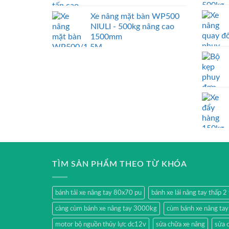
Xe nâng mặt bàn WP500
NIULI - 500kg nâng cao
1500mm
TÌM SẢN PHẨM THEO TỪ KHÓA
bánh tải xe nâng tay 80x70 pu
bánh xe lái nâng tay thấp 
càng cùm bánh xe nâng tay 3000kg
cùm bánh xe nâng ta
motor bộ nguồn thủy lực dc12v
sửa chữa xe nâng
sửa 