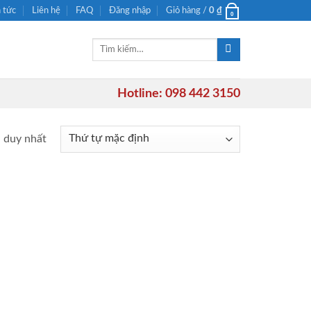
n tức
Liên hệ
FAQ
Đăng nhập
Giỏ hàng /
0
₫
0
Tìm
kiếm:
Hotline: 098 442 3150
ả duy nhất