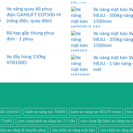
Xe nâng quay đổ phuy
Xe nâng mặt bàn 
điện GAMLIFT EDT500-M
NIULI - 500kg nân
(nâng điện, quay điện)
1500mm
Bộ kẹp gắp thùng phuy
Xe nâng mặt bàn 
đơn - 1 phuy
NIULI - 350kg nân
1500mm
Xe đẩy hàng 150kg
Xe nâng mặt bàn 
XTB100D
NIULI - 1 tấn nâng
mét
2 tấn 160x50
bánh xe nâng tay 70x80
bánh xe nâng tay 80x70 nylon
bộ 
y 70x80
cùm càng bánh xe nâng tay 2.5 tấn
cùm càng lắp bánh xe nâng tay 
chữa xe nâng di chuyển phuy
sửa chữa xe nâng mặt bàn
sửa chữa xe nâng p