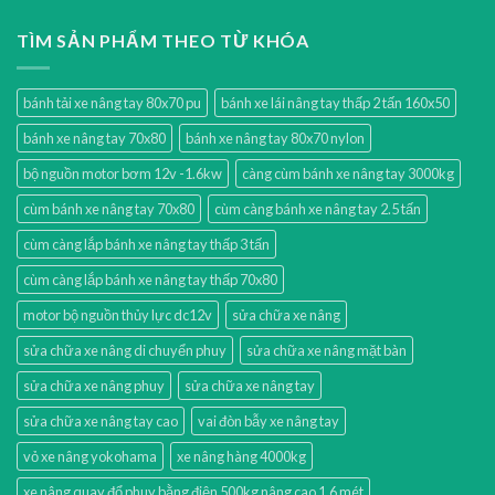
TÌM SẢN PHẨM THEO TỪ KHÓA
bánh tải xe nâng tay 80x70 pu
bánh xe lái nâng tay thấp 2 tấn 160x50
bánh xe nâng tay 70x80
bánh xe nâng tay 80x70 nylon
bộ nguồn motor bơm 12v -1.6kw
càng cùm bánh xe nâng tay 3000kg
cùm bánh xe nâng tay 70x80
cùm càng bánh xe nâng tay 2.5 tấn
cùm càng lắp bánh xe nâng tay thấp 3 tấn
cùm càng lắp bánh xe nâng tay thấp 70x80
motor bộ nguồn thủy lực dc12v
sửa chữa xe nâng
sửa chữa xe nâng di chuyển phuy
sửa chữa xe nâng mặt bàn
sửa chữa xe nâng phuy
sửa chữa xe nâng tay
sửa chữa xe nâng tay cao
vai đòn bẫy xe nâng tay
vỏ xe nâng yokohama
xe nâng hàng 4000kg
xe nâng quay đổ phuy bằng điện 500kg nâng cao 1.6 mét