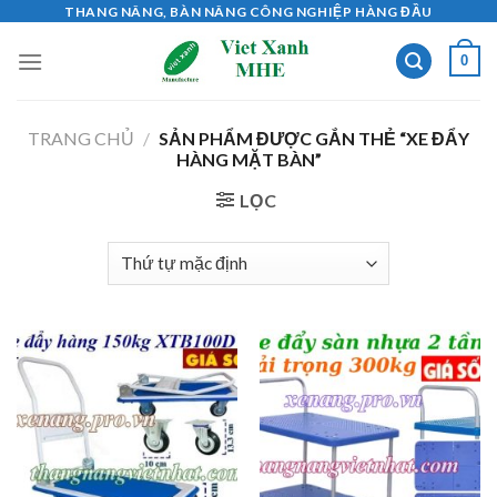
Skip
THANG NÂNG, BÀN NÂNG CÔNG NGHIỆP HÀNG ĐẦU
to
0
content
TRANG CHỦ
/
SẢN PHẨM ĐƯỢC GẮN THẺ “XE ĐẨY
HÀNG MẶT BÀN”
LỌC