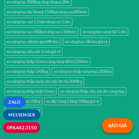
xe nâng tay 2000kg càng rộng ac20m
xe nâng tay bậc thang 1500kg nâng cao 800mm
xe nâng tay cao 1.5 tấn nâng cao 1.6m
xe nâng tay cao 400kg nâng cao 1100mm
xe nâng tay càng dài 1.6m
xe nâng tay cắt kéo gamlift đức
xe nâng tay cắt kéo giá rẻ
xe nâng tay siêu dài 2 mét giá rẻ
xe nâng tay thấp 51mm càng rộng 685x1220mm
xe nâng tay thấp 1500kg
xe nâng tay thấp càng hẹp 2000kg
xe nâng tay thấp càng siêu dài 2m tải 2000kg
xe nâng tay thấp nhất 51mm
xe nâng tay thấp siêu dài 2m càng hẹp
xe đẩy 3 tầng 150kg
xe đẩy hàng 2 tầng 200kg giá rẻ
ZALO
xe đẩy hàng xth130l
MESSENGER
BÁO GIÁ
098.442.3150