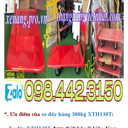
*. Ưu điểm của
xe đẩy hàng 300kg XTH130T
: