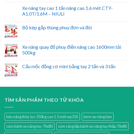
Xe nâng tay cao 1 tấn nâng cao 1.6 mét CTY-
A1.0T/1.6M – NIULI
Bộ kẹp gắp thùng phuy đơn và đôi
Xe nâng quay đổ phuy điện nâng cao 1600mm tải
500kg
Cẩu mốc động cơ mini bằng tay 2 tấn và 3 tấn
TÌM SẢN PHẨM THEO TỪ KHÓA
bàn nâng thủy lực 350kg cao 1.5 mét wp350
bơm xe nâng bàn
cùm bánh xe nâng tay 70x80
cùm càng lắp bánh xe nâng tay thấp 70x80