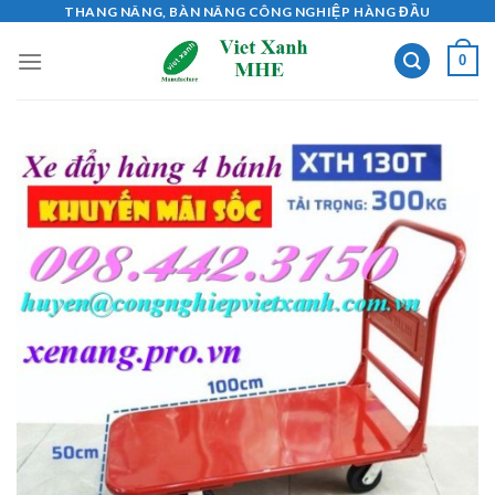
Skip
THANG NÂNG, BÀN NÂNG CÔNG NGHIỆP HÀNG ĐẦU
to
0
content