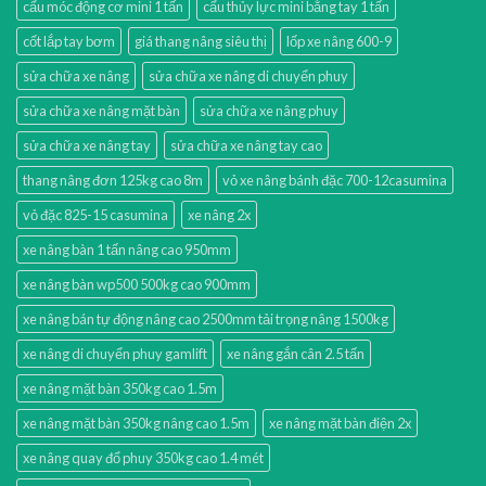
cẩu móc động cơ mini 1 tấn
cẩu thủy lực mini bằng tay 1 tấn
cốt lắp tay bơm
giá thang nâng siêu thị
lốp xe nâng 600-9
sửa chữa xe nâng
sửa chữa xe nâng di chuyển phuy
sửa chữa xe nâng mặt bàn
sửa chữa xe nâng phuy
sửa chữa xe nâng tay
sửa chữa xe nâng tay cao
thang nâng đơn 125kg cao 8m
vỏ xe nâng bánh đặc 700-12casumina
vỏ đặc 825-15 casumina
xe nâng 2x
xe nâng bàn 1 tấn nâng cao 950mm
xe nâng bàn wp500 500kg cao 900mm
xe nâng bán tự động nâng cao 2500mm tải trọng nâng 1500kg
xe nâng di chuyển phuy gamlift
xe nâng gắn cân 2.5 tấn
xe nâng mặt bàn 350kg cao 1.5m
xe nâng mặt bàn 350kg nâng cao 1.5m
xe nâng mặt bàn điện 2x
xe nâng quay đổ phuy 350kg cao 1.4 mét