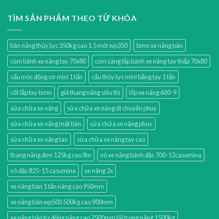
TÌM SẢN PHẨM THEO TỪ KHÓA
bàn nâng thủy lực 350kg cao 1.5 mét wp350
bơm xe nâng bàn
cùm bánh xe nâng tay 70x80
cùm càng lắp bánh xe nâng tay thấp 70x80
cẩu móc động cơ mini 1 tấn
cẩu thủy lực mini bằng tay 1 tấn
cốt lắp tay bơm
giá thang nâng siêu thị
lốp xe nâng 600-9
sửa chữa xe nâng
sửa chữa xe nâng di chuyển phuy
sửa chữa xe nâng mặt bàn
sửa chữa xe nâng phuy
sửa chữa xe nâng tay
sửa chữa xe nâng tay cao
thang nâng đơn 125kg cao 8m
vỏ xe nâng bánh đặc 700-12casumina
vỏ đặc 825-15 casumina
xe nâng 2x
xe nâng bàn 1 tấn nâng cao 950mm
xe nâng bàn wp500 500kg cao 900mm
xe nâng bán tự động nâng cao 2500mm tải trọng nâng 1500kg