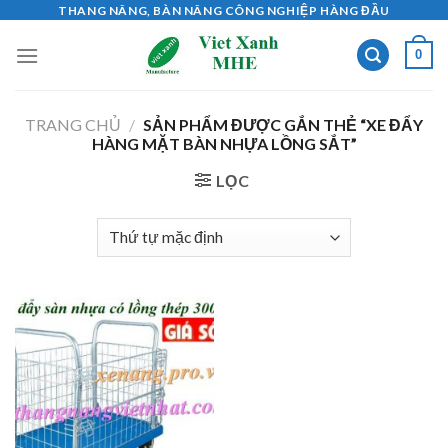
Skip
THANG NÂNG, BÀN NÂNG CÔNG NGHIỆP HÀNG ĐẦU
to
0
content
TRANG CHỦ
/
SẢN PHẨM ĐƯỢC GẮN THẺ “XE ĐẨY
HÀNG MẶT BÀN NHỰA LỒNG SẮT”
LỌC