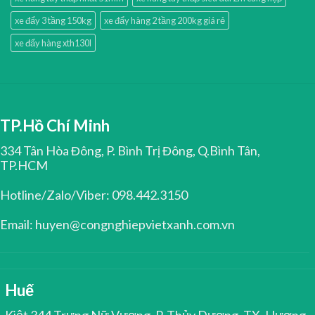
xe đẩy 3 tầng 150kg
xe đẩy hàng 2 tầng 200kg giá rẻ
xe đẩy hàng xth130l
TP.Hồ Chí Minh
334 Tân Hòa Đông, P. Bình Trị Đông, Q.Bình Tân,
TP.HCM
Hotline/Zalo/Viber: 098.442.3150
Email: huyen@congnghiepvietxanh.com.vn
Huế
Kiệt 344 Trưng Nữ Vương, P. Thủy Dương, TX. Hương