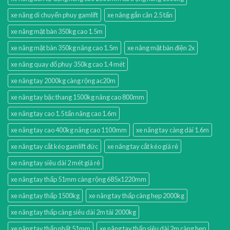
xe nâng di chuyển phuy gamlift
xe nâng gắn cân 2.5 tấn
xe nâng mặt bàn 350kg cao 1.5m
xe nâng mặt bàn 350kg nâng cao 1.5m
xe nâng mặt bàn điện 2x
xe nâng quay đổ phuy 350kg cao 1.4 mét
xe nâng tay 2000kg càng rộng ac20m
xe nâng tay bậc thang 1500kg nâng cao 800mm
xe nâng tay cao 1.5 tấn nâng cao 1.6m
xe nâng tay cao 400kg nâng cao 1100mm
xe nâng tay càng dài 1.6m
xe nâng tay cắt kéo gamlift đức
xe nâng tay cắt kéo giá rẻ
xe nâng tay siêu dài 2 mét giá rẻ
xe nâng tay thấp 51mm càng rộng 685x1220mm
xe nâng tay thấp 1500kg
xe nâng tay thấp càng hẹp 2000kg
xe nâng tay thấp càng siêu dài 2m tải 2000kg
xe nâng tay thấp nhất 51mm
xe nâng tay thấp siêu dài 2m càng hẹp