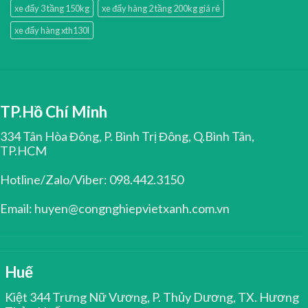
xe đẩy 3 tầng 150kg
xe đẩy hàng 2 tầng 200kg giá rẻ
xe đẩy hàng xth130l
TP.Hồ Chí Minh
334 Tân Hòa Đông, P. Bình Trị Đông, Q.Bình Tân,
TP.HCM
Hotline/Zalo/Viber: 098.442.3150
Email: huyen@congnghiepvietxanh.com.vn
Huế
Kiệt 344 Trưng Nữ Vương, P. Thủy Dương, TX. Hương