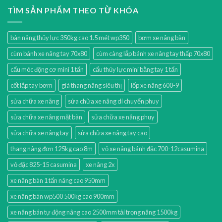
TÌM SẢN PHẨM THEO TỪ KHÓA
bàn nâng thủy lực 350kg cao 1.5 mét wp350
bơm xe nâng bàn
cùm bánh xe nâng tay 70x80
cùm càng lắp bánh xe nâng tay thấp 70x80
cẩu móc động cơ mini 1 tấn
cẩu thủy lực mini bằng tay 1 tấn
cốt lắp tay bơm
giá thang nâng siêu thị
lốp xe nâng 600-9
sửa chữa xe nâng
sửa chữa xe nâng di chuyển phuy
sửa chữa xe nâng mặt bàn
sửa chữa xe nâng phuy
sửa chữa xe nâng tay
sửa chữa xe nâng tay cao
thang nâng đơn 125kg cao 8m
vỏ xe nâng bánh đặc 700-12casumina
vỏ đặc 825-15 casumina
xe nâng 2x
xe nâng bàn 1 tấn nâng cao 950mm
xe nâng bàn wp500 500kg cao 900mm
xe nâng bán tự động nâng cao 2500mm tải trọng nâng 1500kg