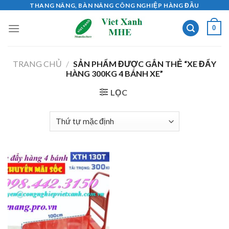
Skip
THANG NÂNG, BÀN NÂNG CÔNG NGHIỆP HÀNG ĐẦU
to
0
content
TRANG CHỦ
/
SẢN PHẨM ĐƯỢC GẮN THẺ “XE ĐẨY
HÀNG 300KG 4 BÁNH XE”
LỌC