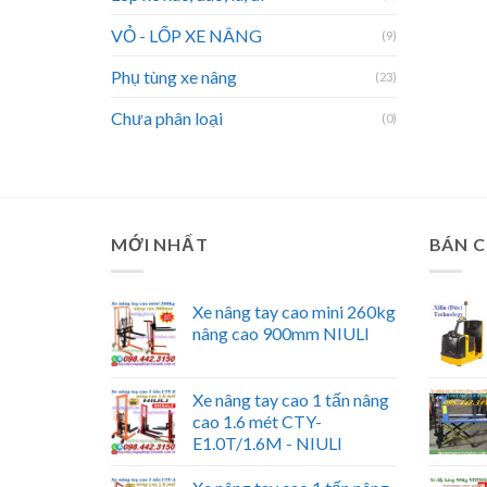
VỎ - LỐP XE NÂNG
(9)
Phụ tùng xe nâng
(23)
Chưa phân loại
(0)
MỚI NHẤT
BÁN 
Xe nâng tay cao mini 260kg
nâng cao 900mm NIULI
Xe nâng tay cao 1 tấn nâng
cao 1.6 mét CTY-
E1.0T/1.6M - NIULI