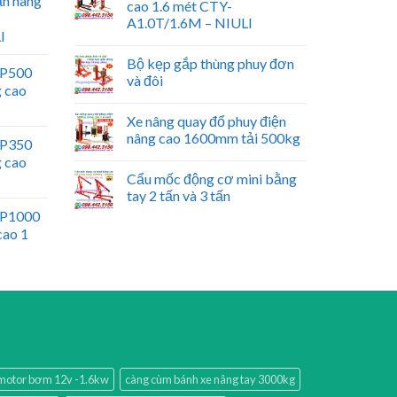
ấn nâng
cao 1.6 mét CTY-
A1.0T/1.6M – NIULI
I
Bộ kẹp gắp thùng phuy đơn
WP500
và đôi
g cao
Xe nâng quay đổ phuy điện
nâng cao 1600mm tải 500kg
WP350
g cao
Cẩu mốc động cơ mini bằng
tay 2 tấn và 3 tấn
WP1000
cao 1
motor bơm 12v -1.6kw
càng cùm bánh xe nâng tay 3000kg