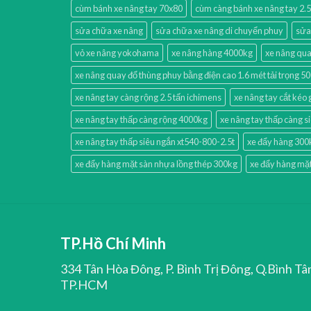
cùm bánh xe nâng tay 70x80
cùm càng bánh xe nâng tay 2.5
sửa chữa xe nâng
sửa chữa xe nâng di chuyển phuy
sửa
vỏ xe nâng yokohama
xe nâng hàng 4000kg
xe nâng qua
xe nâng quay đổ thùng phuy bằng điện cao 1.6 mét tải trọng 5
xe nâng tay càng rộng 2.5 tấn ichimens
xe nâng tay cắt kéo 
xe nâng tay thấp càng rộng 4000kg
xe nâng tay thấp càng s
xe nâng tay thấp siêu ngắn xt540-800-2.5t
xe đẩy hàng 300
xe đẩy hàng mặt sàn nhựa lồng thép 300kg
xe đẩy hàng mặt
TP.Hồ Chí Minh
334 Tân Hòa Đông, P. Bình Trị Đông, Q.Bình Tâ
TP.HCM