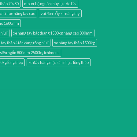
 thấp 70x80
motor bộ nguồn thủy lực dc12v
chữa xe nâng tay cao
vai đòn bẫy xe nâng tay
 cao 1600mm
niuli
xe nâng tay bậc thang 1500kg nâng cao 800mm
 tay thấp 4 tấn càng rộng niuli
xe nâng tay thấp 1500kg
p siêu ngắn 800mm 2500kg ichimens
0kg lồng thép
xe đẩy hàng mặt sàn nhựa lồng thép