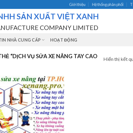
Giới thiệu
Hệ thống phân phối
T
NHH SẢN XUẤT VIỆT XANH
ANUFACTURE COMPANY LIMITED
IN NHÀ CUNG CẤP
HOẠT ĐỘNG
HẺ “DỊCH VỤ SỬA XE NÂNG TAY CAO
Hiển thị kết q