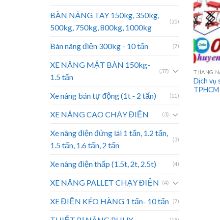
BÀN NÂNG TAY 150kg, 350kg,
(35)
500kg, 750kg, 800kg, 1000kg
Bàn nâng điện 300kg - 10 tấn
(7)
XE NÂNG MẶT BÀN 150kg-
(37)
THANG NÂ
1.5 tấn
Dịch vụ 
TPHCM
Xe nâng bán tự động (1t - 2 tấn)
(11)
XE NÂNG CAO CHẠY ĐIỆN
(3)
Xe nâng điện đứng lái 1 tấn, 1.2 tấn,
(3)
1.5 tấn, 1.6 tấn, 2 tấn
Xe nâng điện thấp (1.5t, 2t, 2.5t)
(4)
XE NÂNG PALLET CHẠY ĐIỆN
(4)
XE ĐIỆN KÉO HÀNG 1 tấn- 10 tấn
(7)
THIẾT BỊ NÂNG PHUY
(15)