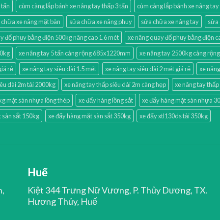
 tấn
cùm càng lắp bánh xe nâng tay thấp 3 tấn
cùm càng lắp bánh xe nâng tay
 chữa xe nâng mặt bàn
sửa chữa xe nâng phuy
sửa chữa xe nâng tay
sửa 
y đổ phuy bằng điện 500kg nâng cao 1.6 mét
xe nâng quay đổ phuy bằng điện
00kg
xe nâng tay 5 tấn càng rộng 685x1220mm
xe nâng tay 2500kg càng rộng 
giá rẻ
xe nâng tay siêu dài 1.5 mét
xe nâng tay siêu dài 2 mét giá rẻ
xe nâng
iêu dài 2m tải 2000kg
xe nâng tay thấp siêu dài 2m càng hẹp
xe nâng tay thấ
kg mặt sàn nhựa lồng thép
xe đẩy hàng lồng sắt
xe đẩy hàng mặt sàn nhựa 30
 sàn sắt 150kg
xe đẩy hàng mặt sàn sắt 350kg
xe đẩy xtl130ds tải 350kg
Huế
n,
Kiệt 344 Trưng Nữ Vương, P. Thủy Dương, TX.
Hương Thủy, Huế