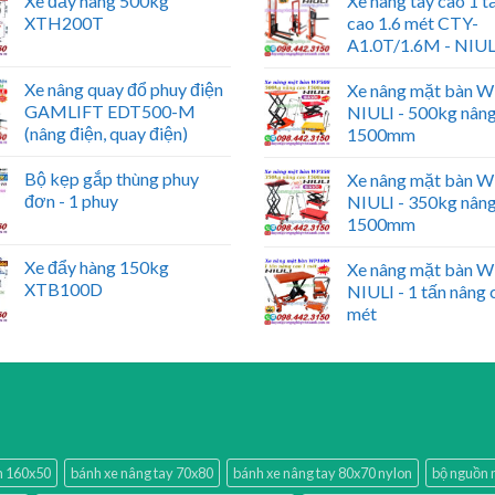
Xe đẩy hàng 500kg
Xe nâng tay cao 1 t
XTH200T
cao 1.6 mét CTY-
A1.0T/1.6M - NIUL
Xe nâng quay đổ phuy điện
Xe nâng mặt bàn 
GAMLIFT EDT500-M
NIULI - 500kg nân
(nâng điện, quay điện)
1500mm
Bộ kẹp gắp thùng phuy
Xe nâng mặt bàn 
đơn - 1 phuy
NIULI - 350kg nân
1500mm
Xe đẩy hàng 150kg
Xe nâng mặt bàn 
XTB100D
NIULI - 1 tấn nâng 
mét
ấn 160x50
bánh xe nâng tay 70x80
bánh xe nâng tay 80x70 nylon
bộ nguồn 