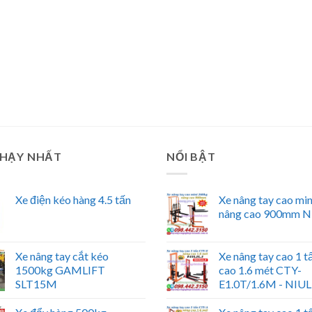
CHẠY NHẤT
NỔI BẬT
Xe điện kéo hàng 4.5 tấn
Xe nâng tay cao mi
nâng cao 900mm N
Xe nâng tay cắt kéo
Xe nâng tay cao 1 t
1500kg GAMLIFT
cao 1.6 mét CTY-
SLT15M
E1.0T/1.6M - NIUL