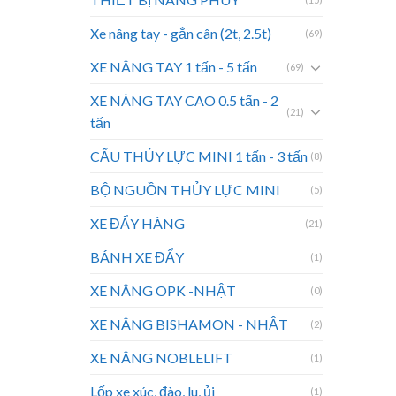
Xe nâng tay - gắn cân (2t, 2.5t)
(69)
XE NÂNG TAY 1 tấn - 5 tấn
(69)
XE NÂNG TAY CAO 0.5 tấn - 2
(21)
tấn
CẨU THỦY LỰC MINI 1 tấn - 3 tấn
(8)
BỘ NGUỒN THỦY LỰC MINI
(5)
XE ĐẨY HÀNG
(21)
BÁNH XE ĐẨY
(1)
XE NÂNG OPK -NHẬT
(0)
XE NÂNG BISHAMON - NHẬT
(2)
XE NÂNG NOBLELIFT
(1)
Lốp xe xúc, đào, lu, ủi
(1)