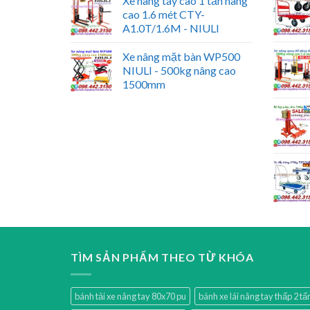
Xe nâng tay cao 1 tấn nâng
cao 1.6 mét CTY-
A1.0T/1.6M - NIULI
Xe nâng mặt bàn WP500
NIULI - 500kg nâng cao
1500mm
TÌM SẢN PHẨM THEO TỪ KHÓA
bánh tải xe nâng tay 80x70 pu
bánh xe lái nâng tay thấp 2 t