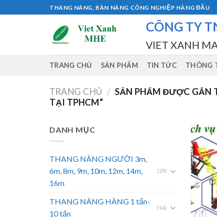
Skip
THANG NÂNG, BÀN NÂNG CÔNG NGHIỆP HÀNG ĐẦU
to
CÔNG TY T
content
VIET XANH M
TRANG CHỦ
SẢN PHẨM
TIN TỨC
THÔNG T
TRANG CHỦ
/
SẢN PHẨM ĐƯỢC GẮN T
TẠI TPHCM”
DANH MỤC
THANG NÂNG NGƯỜI 3m,
6m, 8m, 9m, 10m, 12m, 14m,
(29)
16m
THANG NÂNG HÀNG 1 tấn-
(14)
10 tấn