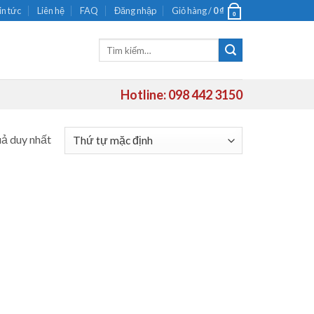
in tức
Liên hệ
FAQ
Đăng nhập
Giỏ hàng /
0
₫
0
Tìm
kiếm:
Hotline: 098 442 3150
uả duy nhất