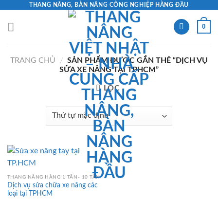
Skip
THANG NÂNG, BÀN NÂNG CÔNG NGHIỆP HÀNG ĐẦU
to
0
content
TRANG CHỦ
/
SẢN PHẨM ĐƯỢC GẮN THẺ “DỊCH VỤ
SỬA XE NÂNG TẠI TPHCM”
LỌC
THANG NÂNG HÀNG 1 TẤN- 10 TẤN
Dịch vụ sửa chữa xe nâng các
loại tại TPHCM