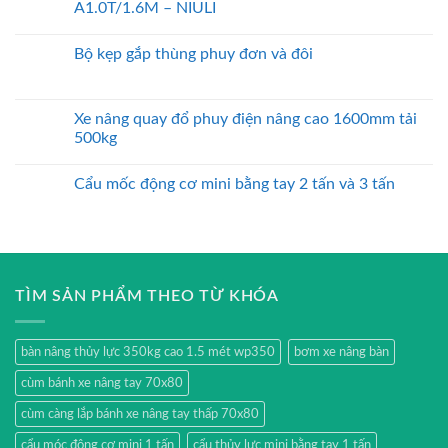
A1.0T/1.6M – NIULI
Bộ kẹp gắp thùng phuy đơn và đôi
Xe nâng quay đổ phuy điện nâng cao 1600mm tải
500kg
Cẩu mốc động cơ mini bằng tay 2 tấn và 3 tấn
TÌM SẢN PHẨM THEO TỪ KHÓA
bàn nâng thủy lực 350kg cao 1.5 mét wp350
bơm xe nâng bàn
cùm bánh xe nâng tay 70x80
cùm càng lắp bánh xe nâng tay thấp 70x80
cẩu móc động cơ mini 1 tấn
cẩu thủy lực mini bằng tay 1 tấn