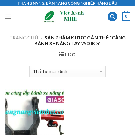
Skip
THANG NÂNG, BÀN NÂNG CÔNG NGHIỆP HÀNG ĐẦU
to
0
content
TRANG CHỦ
/
SẢN PHẨM ĐƯỢC GẮN THẺ “CÀNG
BÁNH XE NÂNG TAY 2500KG”
LỌC