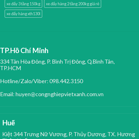
xe đẩy 3 tầng 150kg
xe đẩy hàng 2 tầng 200kg giá rẻ
xe đẩy hàng xth130l
TP.Hồ Chí Minh
334 Tân Hòa Đông, P. Bình Trị Đông, Q.Bình Tân,
TP.HCM
Hotline/Zalo/Viber: 098.442.3150
Email: huyen@congnghiepvietxanh.com.vn
Huế
Kiệt 344 Trưng Nữ Vương, P. Thủy Dương, TX. Hương