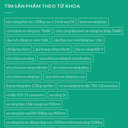
TÌM SẢN PHẨM THEO TỪ KHÓA
bàn nâng thủy lực 350kg cao 1.5 mét wp350
bơm xe nâng bàn
cùm bánh xe nâng tay 70x80
cùm càng lắp bánh xe nâng tay thấp 70x80
cẩu móc động cơ mini 1 tấn
cẩu thủy lực mini bằng tay 1 tấn
cốt lắp tay bơm
giá thang nâng siêu thị
lốp xe nâng 600-9
sửa chữa xe nâng
sửa chữa xe nâng di chuyển phuy
sửa chữa xe nâng mặt bàn
sửa chữa xe nâng phuy
sửa chữa xe nâng tay
sửa chữa xe nâng tay cao
thang nâng đơn 125kg cao 8m
vỏ xe nâng bánh đặc 700-12casumina
vỏ đặc 825-15 casumina
xe nâng 2x
xe nâng bàn 1 tấn nâng cao 950mm
xe nâng bàn wp500 500kg cao 900mm
xe nâng bán tự động nâng cao 2500mm tải trọng nâng 1500kg