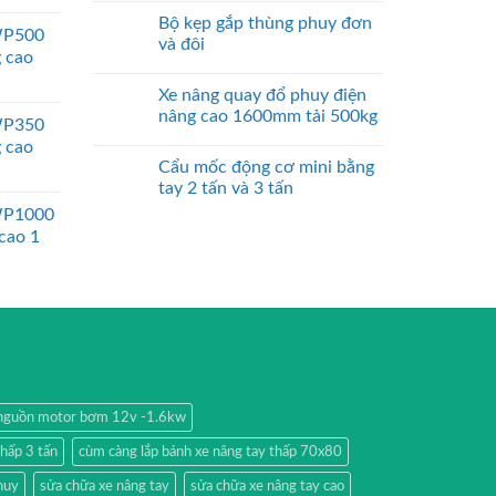
Bộ kẹp gắp thùng phuy đơn
WP500
và đôi
g cao
Xe nâng quay đổ phuy điện
nâng cao 1600mm tải 500kg
WP350
g cao
Cẩu mốc động cơ mini bằng
tay 2 tấn và 3 tấn
WP1000
 cao 1
nguồn motor bơm 12v -1.6kw
thấp 3 tấn
cùm càng lắp bánh xe nâng tay thấp 70x80
huy
sửa chữa xe nâng tay
sửa chữa xe nâng tay cao