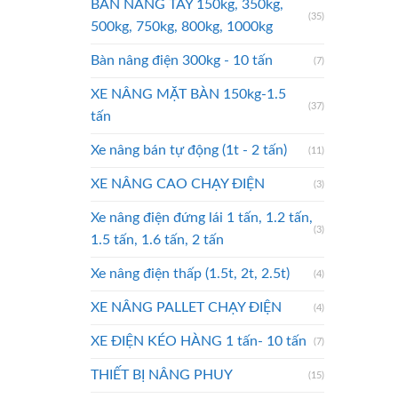
BÀN NÂNG TAY 150kg, 350kg,
(35)
500kg, 750kg, 800kg, 1000kg
Bàn nâng điện 300kg - 10 tấn
(7)
XE NÂNG MẶT BÀN 150kg-1.5
(37)
tấn
Xe nâng bán tự động (1t - 2 tấn)
(11)
XE NÂNG CAO CHẠY ĐIỆN
(3)
Xe nâng điện đứng lái 1 tấn, 1.2 tấn,
(3)
1.5 tấn, 1.6 tấn, 2 tấn
Xe nâng điện thấp (1.5t, 2t, 2.5t)
(4)
XE NÂNG PALLET CHẠY ĐIỆN
(4)
XE ĐIỆN KÉO HÀNG 1 tấn- 10 tấn
(7)
THIẾT BỊ NÂNG PHUY
(15)