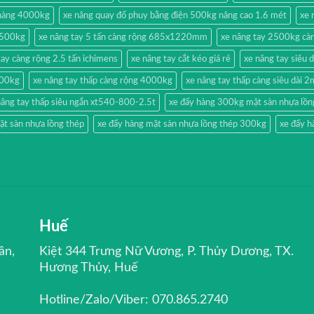
 hàng 4000kg
xe nâng quay đổ phuy bằng điện 500kg nâng cao 1.6 mét
xe 
g 500kg
xe nâng tay 5 tấn càng rộng 685x1220mm
xe nâng tay 2500kg càn
tay càng rộng 2.5 tấn ichimens
xe nâng tay cắt kéo giá rẻ
xe nâng tay siêu 
500kg
xe nâng tay thấp càng rộng 4000kg
xe nâng tay thấp càng siêu dài 
nâng tay thấp siêu ngắn xt540-800-2.5t
xe đẩy hàng 300kg mặt sàn nhựa lồn
ặt sàn nhựa lồng thép
xe đẩy hàng mặt sàn nhựa lồng thép 300kg
xe đẩy h
Huế
ân,
Kiệt 344 Trưng Nữ Vương, P. Thủy Dương, TX.
Hương Thủy, Huế
Hotline/Zalo/Viber: 070.865.2740