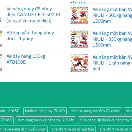
Xe nâng quay đổ phuy
Xe nâng mặt bàn 
điện GAMLIFT EDT500-M
NIULI - 500kg nân
(nâng điện, quay điện)
1500mm
Bộ kẹp gắp thùng phuy
Xe nâng mặt bàn 
đơn - 1 phuy
NIULI - 350kg nân
1500mm
Xe đẩy hàng 150kg
Xe nâng mặt bàn 
XTB100D
NIULI - 1 tấn nâng
mét
2 tấn 160x50
bánh xe nâng tay 70x80
bánh xe nâng tay 80x70 nylon
bộ 
y 70x80
cùm càng bánh xe nâng tay 2.5 tấn
cùm càng lắp bánh xe nâng tay 
chữa xe nâng di chuyển phuy
sửa chữa xe nâng mặt bàn
sửa chữa xe nâng p