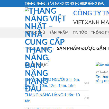
Skip
THANG NÂNG, BÀN NÂNG CÔNG NGHIỆP HÀNG ĐẦU
to
CÔNG TY T
content
VIET XANH M
TRANG CHỦ
SẢN PHẨM
TIN TỨC
THÔNG TI
TRANG CHỦ
/
SẢN PHẨM ĐƯỢC GẮN TH
DANH MỤC
XE NÂNG 
Xe nâng
THANG NÂNG NGƯỜI 3m, 6m,
nâng ca
(29)
8m, 9m, 10m, 12m, 14m, 16m
THANG NÂNG HÀNG 1 tấn- 10
(14)
tấn