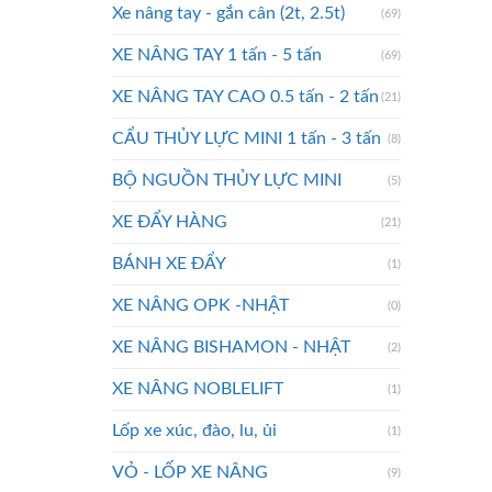
Xe nâng tay - gắn cân (2t, 2.5t)
(69)
XE NÂNG TAY 1 tấn - 5 tấn
(69)
XE NÂNG TAY CAO 0.5 tấn - 2 tấn
(21)
CẨU THỦY LỰC MINI 1 tấn - 3 tấn
(8)
BỘ NGUỒN THỦY LỰC MINI
(5)
XE ĐẨY HÀNG
(21)
BÁNH XE ĐẨY
(1)
XE NÂNG OPK -NHẬT
(0)
XE NÂNG BISHAMON - NHẬT
(2)
XE NÂNG NOBLELIFT
(1)
Lốp xe xúc, đào, lu, ủi
(1)
VỎ - LỐP XE NÂNG
(9)