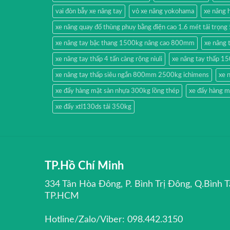
vai đòn bẫy xe nâng tay
vỏ xe nâng yokohama
xe nâng
xe nâng quay đổ thùng phuy bằng điện cao 1.6 mét tải trọn
xe nâng tay bậc thang 1500kg nâng cao 800mm
xe nâng 
xe nâng tay thấp 4 tấn càng rộng niuli
xe nâng tay thấp 1
xe nâng tay thấp siêu ngắn 800mm 2500kg ichimens
xe 
xe đẩy hàng mặt sàn nhựa 300kg lồng thép
xe đẩy hàng m
xe đẩy xtl130ds tải 350kg
TP.Hồ Chí Minh
334 Tân Hòa Đông, P. Bình Trị Đông, Q.Bình T
TP.HCM
Hotline/Zalo/Viber: 098.442.3150