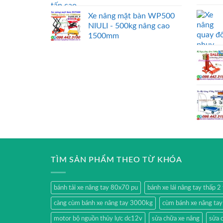
Xe nâng mặt bàn WP500
NIULI - 500kg nâng cao
1500mm
TÌM SẢN PHẨM THEO TỪ KHÓA
bánh tải xe nâng tay 80x70 pu
bánh xe lái nâng tay thấp 
càng cùm bánh xe nâng tay 3000kg
cùm bánh xe nâng ta
motor bộ nguồn thủy lực dc12v
sửa chữa xe nâng
sửa 