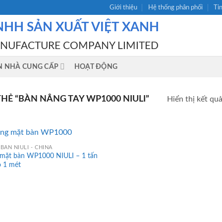
Giới thiệu
Hệ thống phân phối
Ti
NHH SẢN XUẤT VIỆT XANH
ANUFACTURE COMPANY LIMITED
N NHÀ CUNG CẤP
HOẠT ĐỘNG
Ẻ “BÀN NÂNG TAY WP1000 NIULI”
Hiển thị kết qu
BÀN NIULI - CHINA
 mặt bàn WP1000 NIULI – 1 tấn
o 1 mét