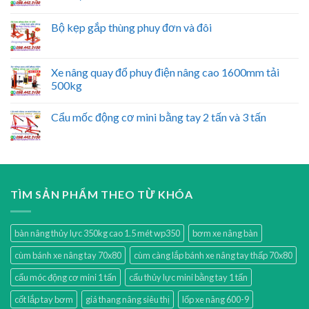
Bộ kẹp gắp thùng phuy đơn và đôi
Xe nâng quay đổ phuy điện nâng cao 1600mm tải
500kg
Cẩu mốc động cơ mini bằng tay 2 tấn và 3 tấn
TÌM SẢN PHẨM THEO TỪ KHÓA
bàn nâng thủy lực 350kg cao 1.5 mét wp350
bơm xe nâng bàn
cùm bánh xe nâng tay 70x80
cùm càng lắp bánh xe nâng tay thấp 70x80
cẩu móc động cơ mini 1 tấn
cẩu thủy lực mini bằng tay 1 tấn
cốt lắp tay bơm
giá thang nâng siêu thị
lốp xe nâng 600-9