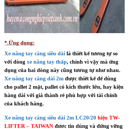
*.Ứng dụng:
Xe nâng tay càng siêu dài
là thiết kế tương tự so
với dòng
xe nâng tay thấp
, chính vì vậy mà ứng
dụng của hai dòng này cũng tương tự như nhau.
Xe nâng tay càng dài 2m
được thiết kế để dùng
cho pallet 2 mặt, pallet có kích thước lớn, hay kiện
hàng dài với giá thành rẻ phù hợp với tài chính
của khách hàng.
Xe nâng tay càng siêu dài 2m LC20/20
hiệu TW-
LIFTER – TAIWAN
đươc tin dùng và đứng vững