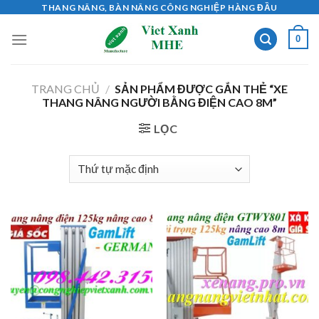
Skip
THANG NÂNG, BÀN NÂNG CÔNG NGHIỆP HÀNG ĐẦU
to
0
content
TRANG CHỦ
/
SẢN PHẨM ĐƯỢC GẮN THẺ “XE
THANG NÂNG NGƯỜI BẰNG ĐIỆN CAO 8M”
LỌC