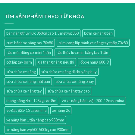
TÌM SẢN PHẨM THEO TỪ KHÓA
bàn nâng thủy lực 350kg cao 1.5 mét wp350
bơm xe nâng bàn
cùm bánh xe nâng tay 70x80
cùm càng lắp bánh xe nâng tay thấp 70x80
cẩu móc động cơ mini 1 tấn
cẩu thủy lực mini bằng tay 1 tấn
cốt lắp tay bơm
giá thang nâng siêu thị
lốp xe nâng 600-9
sửa chữa xe nâng
sửa chữa xe nâng di chuyển phuy
sửa chữa xe nâng mặt bàn
sửa chữa xe nâng phuy
sửa chữa xe nâng tay
sửa chữa xe nâng tay cao
thang nâng đơn 125kg cao 8m
vỏ xe nâng bánh đặc 700-12casumina
vỏ đặc 825-15 casumina
xe nâng 2x
xe nâng bàn 1 tấn nâng cao 950mm
xe nâng bàn wp500 500kg cao 900mm