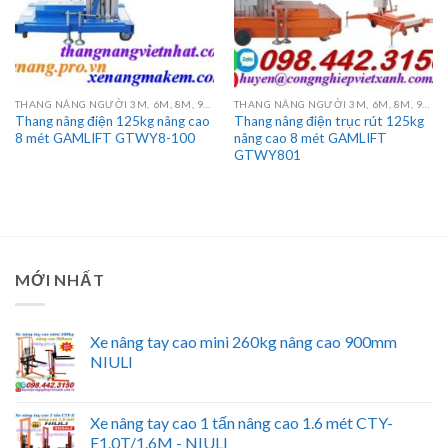
THANG NÂNG NGƯỜI 3M, 6M, 8M, 9M, 10M, 12M, 14M, 16M
THANG NÂNG NGƯỜI 3M, 6M, 8M, 9M, 10M, 12M, 14M, 16M
Thang nâng điện 125kg nâng cao
Thang nâng điện trục rút 125kg
8 mét GAMLIFT GTWY8-100
nâng cao 8 mét GAMLIFT
GTWY801
MỚI NHẤT
Xe nâng tay cao mini 260kg nâng cao 900mm
NIULI
Xe nâng tay cao 1 tấn nâng cao 1.6 mét CTY-
E1.0T/1.6M - NIULI