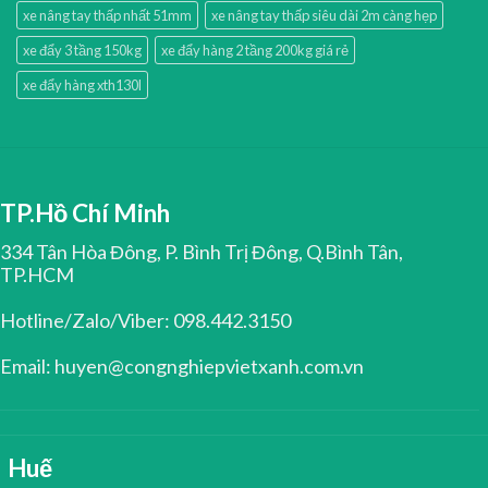
xe nâng tay thấp nhất 51mm
xe nâng tay thấp siêu dài 2m càng hẹp
xe đẩy 3 tầng 150kg
xe đẩy hàng 2 tầng 200kg giá rẻ
xe đẩy hàng xth130l
TP.Hồ Chí Minh
334 Tân Hòa Đông, P. Bình Trị Đông, Q.Bình Tân,
TP.HCM
Hotline/Zalo/Viber: 098.442.3150
Email: huyen@congnghiepvietxanh.com.vn
Huế