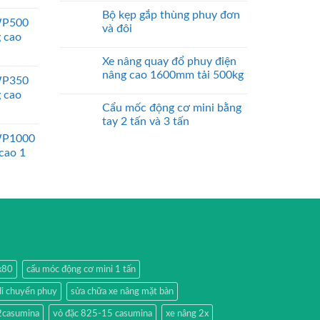
Bộ kẹp gắp thùng phuy đơn
WP500
và đôi
g cao
Xe nâng quay đổ phuy điện
nâng cao 1600mm tải 500kg
WP350
g cao
Cẩu mốc động cơ mini bằng
tay 2 tấn và 3 tấn
WP1000
 cao 1
0x80
cẩu móc động cơ mini 1 tấn
di chuyển phuy
sửa chữa xe nâng mặt bàn
2casumina
vỏ đặc 825-15 casumina
xe nâng 2x