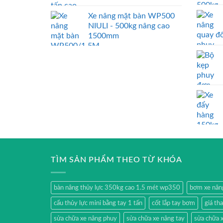
Xe nâng mặt bàn WP500
NIULI - 500kg nâng cao
1500mm
TÌM SẢN PHẨM THEO TỪ KHÓA
bàn nâng thủy lực 350kg cao 1.5 mét wp350
bơm xe nân
cẩu thủy lực mini bằng tay 1 tấn
cốt lắp tay bơm
giá th
sửa chữa xe nâng phuy
sửa chữa xe nâng tay
sửa chữa x