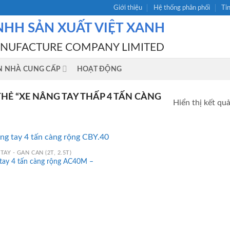
Giới thiệu
Hệ thống phân phối
Ti
NHH SẢN XUẤT VIỆT XANH
ANUFACTURE COMPANY LIMITED
N NHÀ CUNG CẤP
HOẠT ĐỘNG
Ẻ “XE NÂNG TAY THẤP 4 TẤN CÀNG
Hiển thị kết qu
TAY - GẮN CÂN (2T, 2.5T)
 tay 4 tấn càng rộng AC40M –