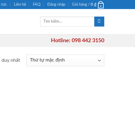
n tức
Liên hệ
FAQ
Đăng nhập
Giỏ hàng /
0
₫
0
Tìm
kiếm:
Hotline: 098 442 3150
ả duy nhất