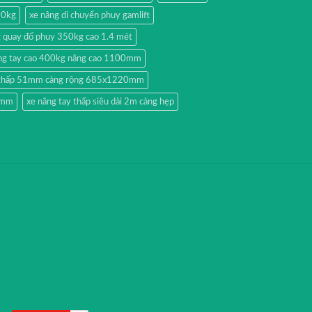
00kg
xe nâng di chuyển phuy gamlift
g quay đổ phuy 350kg cao 1.4 mét
ng tay cao 400kg nâng cao 1100mm
y thấp 51mm càng rộng 685x1220mm
51mm
xe nâng tay thấp siêu dài 2m càng hẹp