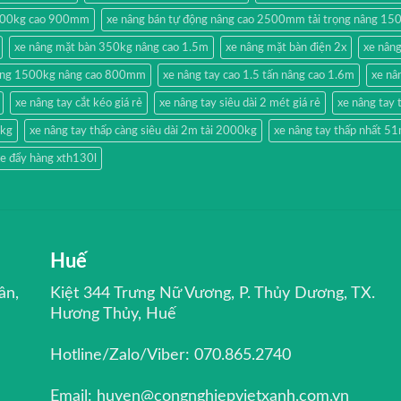
500kg cao 900mm
xe nâng bán tự động nâng cao 2500mm tải trọng nâng 15
xe nâng mặt bàn 350kg nâng cao 1.5m
xe nâng mặt bàn điện 2x
xe nân
hang 1500kg nâng cao 800mm
xe nâng tay cao 1.5 tấn nâng cao 1.6m
xe nâ
xe nâng tay cắt kéo giá rẻ
xe nâng tay siêu dài 2 mét giá rẻ
xe nâng ta
0kg
xe nâng tay thấp càng siêu dài 2m tải 2000kg
xe nâng tay thấp nhất 
e đẩy hàng xth130l
Huế
ân,
Kiệt 344 Trưng Nữ Vương, P. Thủy Dương, TX.
Hương Thủy, Huế
Hotline/Zalo/Viber: 070.865.2740
Email: huyen@congnghiepvietxanh.com.vn