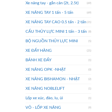
Xe nâng tay - gắn cân (2t, 2.5t)
(69)
XE NÂNG TAY 1 tấn - 5 tấn
(69)
XE NÂNG TAY CAO 0.5 tấn - 2 tấn
(21)
CẨU THỦY LỰC MINI 1 tấn - 3 tấn
(8)
BỘ NGUỒN THỦY LỰC MINI
(5)
XE ĐẨY HÀNG
(21)
BÁNH XE ĐẨY
(1)
XE NÂNG OPK -NHẬT
(0)
XE NÂNG BISHAMON - NHẬT
(2)
XE NÂNG NOBLELIFT
(1)
Lốp xe xúc, đào, lu, ủi
(1)
VỎ - LỐP XE NÂNG
(9)