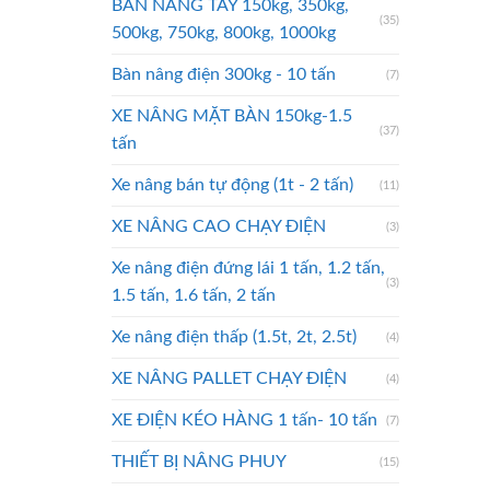
BÀN NÂNG TAY 150kg, 350kg,
(35)
500kg, 750kg, 800kg, 1000kg
Bàn nâng điện 300kg - 10 tấn
(7)
XE NÂNG MẶT BÀN 150kg-1.5
(37)
tấn
Xe nâng bán tự động (1t - 2 tấn)
(11)
XE NÂNG CAO CHẠY ĐIỆN
(3)
Xe nâng điện đứng lái 1 tấn, 1.2 tấn,
(3)
1.5 tấn, 1.6 tấn, 2 tấn
Xe nâng điện thấp (1.5t, 2t, 2.5t)
(4)
XE NÂNG PALLET CHẠY ĐIỆN
(4)
XE ĐIỆN KÉO HÀNG 1 tấn- 10 tấn
(7)
THIẾT BỊ NÂNG PHUY
(15)