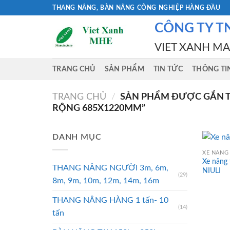
Skip
THANG NÂNG, BÀN NÂNG CÔNG NGHIỆP HÀNG ĐẦU
to
CÔNG TY T
content
VIET XANH M
TRANG CHỦ
SẢN PHẨM
TIN TỨC
THÔNG TI
TRANG CHỦ
/
SẢN PHẨM ĐƯỢC GẮN TH
RỘNG 685X1220MM”
DANH MỤC
XE NÂNG 
Xe nâng
THANG NÂNG NGƯỜI 3m, 6m,
NIULI
(29)
8m, 9m, 10m, 12m, 14m, 16m
THANG NÂNG HÀNG 1 tấn- 10
(14)
tấn