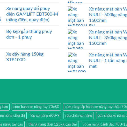
Xe nâng quay đổ phuy
Xe nâng mặt bàn 
điện GAMLIFT EDT500-M
NIULI - 500kg nân
(nâng điện, quay điện)
1500mm
Bộ kẹp gắp thùng phuy
Xe nâng mặt bàn 
đơn - 1 phuy
NIULI - 350kg nân
1500mm
Xe đẩy hàng 150kg
Xe nâng mặt bàn 
XTB100D
NIULI - 1 tấn nâng
mét
g bàn
cùm bánh xe nâng tay 70x80
cùm càng lắp bánh xe nâng tay thấp 7
ang nâng siêu thị
lốp xe nâng 600-9
sửa chữa xe nâng
sửa chữa xe nâng 
e nâng tay cao
thang nâng đơn 125kg cao 8m
vỏ xe nâng bánh đặc 700-1