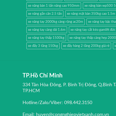
xe nâng bàn 1 tấn nâng cao 950mm
xe nâng bàn wp500 
xe nâng gắn cân 2.5 tấn
xe nâng mặt bàn 350kg cao 1.5m
xe nâng tay 2000kg càng rộng ac20m
xe nâng tay bậc t
xe nâng tay càng dài 1.6m
xe nâng tay cắt kéo gamlift đức
xe nâng tay thấp 1500kg
xe nâng tay thấp càng hẹp 200
xe đẩy 3 tầng 150kg
xe đẩy hàng 2 tầng 200kg giá rẻ
x
TP.Hồ Chí Minh
334 Tân Hòa Đông, P. Bình Trị Đông, Q.Bình T
TP.HCM
Hotline/Zalo/Viber: 098.442.3150
Email: huyen@congnghiepvietxanh.com.vn