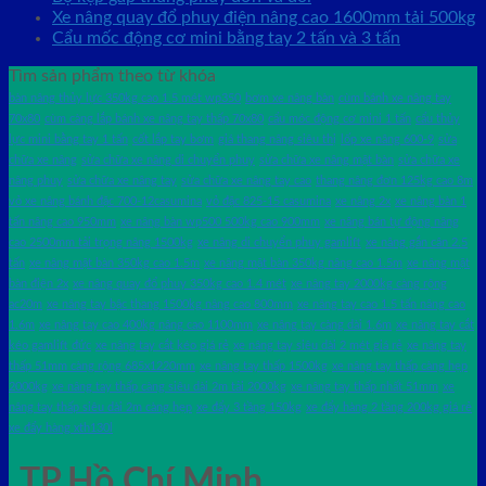
Xe nâng quay đổ phuy điện nâng cao 1600mm tải 500kg
Cẩu mốc động cơ mini bằng tay 2 tấn và 3 tấn
Tìm sản phẩm theo từ khóa
bàn nâng thủy lực 350kg cao 1.5 mét wp350
bơm xe nâng bàn
cùm bánh xe nâng tay
70x80
cùm càng lắp bánh xe nâng tay thấp 70x80
cẩu móc động cơ mini 1 tấn
cẩu thủy
lực mini bằng tay 1 tấn
cốt lắp tay bơm
giá thang nâng siêu thị
lốp xe nâng 600-9
sửa
chữa xe nâng
sửa chữa xe nâng di chuyển phuy
sửa chữa xe nâng mặt bàn
sửa chữa xe
nâng phuy
sửa chữa xe nâng tay
sửa chữa xe nâng tay cao
thang nâng đơn 125kg cao 8m
vỏ xe nâng bánh đặc 700-12casumina
vỏ đặc 825-15 casumina
xe nâng 2x
xe nâng bàn 1
tấn nâng cao 950mm
xe nâng bàn wp500 500kg cao 900mm
xe nâng bán tự động nâng
cao 2500mm tải trọng nâng 1500kg
xe nâng di chuyển phuy gamlift
xe nâng gắn cân 2.5
tấn
xe nâng mặt bàn 350kg cao 1.5m
xe nâng mặt bàn 350kg nâng cao 1.5m
xe nâng mặt
bàn điện 2x
xe nâng quay đổ phuy 350kg cao 1.4 mét
xe nâng tay 2000kg càng rộng
ac20m
xe nâng tay bậc thang 1500kg nâng cao 800mm
xe nâng tay cao 1.5 tấn nâng cao
1.6m
xe nâng tay cao 400kg nâng cao 1100mm
xe nâng tay càng dài 1.6m
xe nâng tay cắt
kéo gamlift đức
xe nâng tay cắt kéo giá rẻ
xe nâng tay siêu dài 2 mét giá rẻ
xe nâng tay
thấp 51mm càng rộng 685x1220mm
xe nâng tay thấp 1500kg
xe nâng tay thấp càng hẹp
2000kg
xe nâng tay thấp càng siêu dài 2m tải 2000kg
xe nâng tay thấp nhất 51mm
xe
nâng tay thấp siêu dài 2m càng hẹp
xe đẩy 3 tầng 150kg
xe đẩy hàng 2 tầng 200kg giá rẻ
xe đẩy hàng xth130l
TP.Hồ Chí Minh