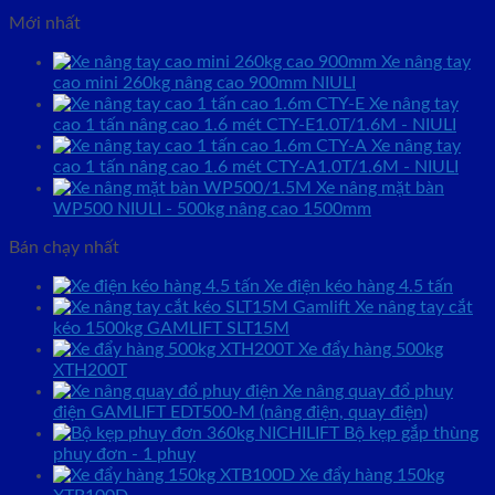
Mới nhất
Xe nâng tay
cao mini 260kg nâng cao 900mm NIULI
Xe nâng tay
cao 1 tấn nâng cao 1.6 mét CTY-E1.0T/1.6M - NIULI
Xe nâng tay
cao 1 tấn nâng cao 1.6 mét CTY-A1.0T/1.6M - NIULI
Xe nâng mặt bàn
WP500 NIULI - 500kg nâng cao 1500mm
Bán chạy nhất
Xe điện kéo hàng 4.5 tấn
Xe nâng tay cắt
kéo 1500kg GAMLIFT SLT15M
Xe đẩy hàng 500kg
XTH200T
Xe nâng quay đổ phuy
điện GAMLIFT EDT500-M (nâng điện, quay điện)
Bộ kẹp gắp thùng
phuy đơn - 1 phuy
Xe đẩy hàng 150kg