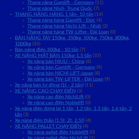
Thang nâng Gamlift - Germany
(11)
Thang nâng Niuli- Trung Quốc
(7)
THANG NÂNG HÀNG 1 tấn- 10 tấn
(14)
Thang nâng hàng Gamlift - Đức
(4)
Thang nâng hàng Nichi-Lift - Nhật
(2)
Thang nâng hàng TW-Lifter- Đài Loan
(0)
BÀN NÂNG TAY 150kg, 350kg, 500kg, 750kg, 800kg,
1000kg
(35)
Bàn nâng điện 300kg - 10 tấn
(7)
XE NÂNG MẶT BÀN 150kg-1.5 tấn
(37)
Xe nâng bàn NIULI - China
(6)
Xe nâng bàn Gamlift - Germany
(9)
Xe nâng bàn NICHI-LIFT-Japan
(8)
Xe nâng bàn TW-LIFTER - Đài Loan
(9)
Xe nâng bán tự động (1t - 2 tấn)
(11)
XE NÂNG CAO CHẠY ĐIỆN
(3)
Xe nâng cao điện NichiLift
(0)
Xe nâng cao điện Noblelift
(0)
Xe nâng điện đứng lái 1 tấn, 1.2 tấn, 1.5 tấn, 1.6 tấn, 2
tấn
(3)
Xe nâng điện thấp (1.5t, 2t, 2.5t)
(4)
XE NÂNG PALLET CHẠY ĐIỆN
(4)
Xe nâng pallet điện Noblelift
(0)
Xe nâng pallet điện NichiLift
(1)