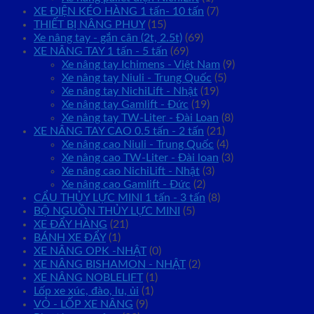
XE ĐIỆN KÉO HÀNG 1 tấn- 10 tấn
(7)
THIẾT BỊ NÂNG PHUY
(15)
Xe nâng tay - gắn cân (2t, 2.5t)
(69)
XE NÂNG TAY 1 tấn - 5 tấn
(69)
Xe nâng tay Ichimens - Việt Nam
(9)
Xe nâng tay Niuli - Trung Quốc
(5)
Xe nâng tay NichiLift - Nhật
(19)
Xe nâng tay Gamlift - Đức
(19)
Xe nâng tay TW-Liter - Đài Loan
(8)
XE NÂNG TAY CAO 0.5 tấn - 2 tấn
(21)
Xe nâng cao Niuli - Trung Quốc
(4)
Xe nâng cao TW-Liter - Đài loan
(3)
Xe nâng cao NichiLift - Nhật
(3)
Xe nâng cao Gamlift - Đức
(2)
CẨU THỦY LỰC MINI 1 tấn - 3 tấn
(8)
BỘ NGUỒN THỦY LỰC MINI
(5)
XE ĐẨY HÀNG
(21)
BÁNH XE ĐẨY
(1)
XE NÂNG OPK -NHẬT
(0)
XE NÂNG BISHAMON - NHẬT
(2)
XE NÂNG NOBLELIFT
(1)
Lốp xe xúc, đào, lu, ủi
(1)
VỎ - LỐP XE NÂNG
(9)