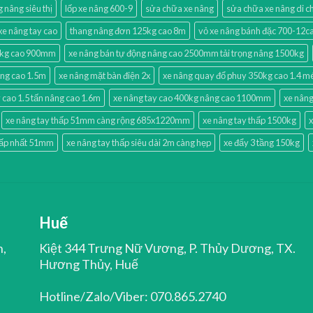
g nâng siêu thị
lốp xe nâng 600-9
sửa chữa xe nâng
sửa chữa xe nâng di 
xe nâng tay cao
thang nâng đơn 125kg cao 8m
vỏ xe nâng bánh đặc 700-12
0kg cao 900mm
xe nâng bán tự động nâng cao 2500mm tải trọng nâng 1500kg
âng cao 1.5m
xe nâng mặt bàn điện 2x
xe nâng quay đổ phuy 350kg cao 1.4 m
 cao 1.5 tấn nâng cao 1.6m
xe nâng tay cao 400kg nâng cao 1100mm
xe nâng
xe nâng tay thấp 51mm càng rộng 685x1220mm
xe nâng tay thấp 1500kg
x
hấp nhất 51mm
xe nâng tay thấp siêu dài 2m càng hẹp
xe đẩy 3 tầng 150kg
Huế
n,
Kiệt 344 Trưng Nữ Vương, P. Thủy Dương, TX.
Hương Thủy, Huế
Hotline/Zalo/Viber: 070.865.2740