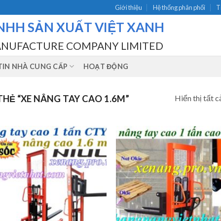
Giới thiệu
Hệ thống phân phối
T
NHH SẢN XUẤT VIỆT XANH
ANUFACTURE COMPANY LIMITED
IN NHÀ CUNG CẤP
HOẠT ĐỘNG
Hiển thị tất c
HẺ “XE NÂNG TAY CAO 1.6M”