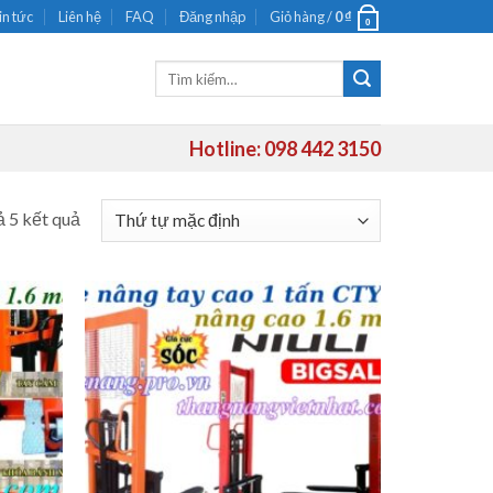
in tức
Liên hệ
FAQ
Đăng nhập
Giỏ hàng /
0
₫
0
Tìm
kiếm:
Hotline: 098 442 3150
ả 5 kết quả