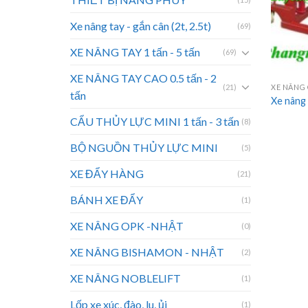
Xe nâng tay - gắn cân (2t, 2.5t)
(69)
XE NÂNG TAY 1 tấn - 5 tấn
(69)
XE NÂNG TAY CAO 0.5 tấn - 2
(21)
XE NÂNG 
tấn
Xe nâng 
CẨU THỦY LỰC MINI 1 tấn - 3 tấn
(8)
BỘ NGUỒN THỦY LỰC MINI
(5)
XE ĐẨY HÀNG
(21)
BÁNH XE ĐẨY
(1)
XE NÂNG OPK -NHẬT
(0)
XE NÂNG BISHAMON - NHẬT
(2)
XE NÂNG NOBLELIFT
(1)
Lốp xe xúc, đào, lu, ủi
(1)