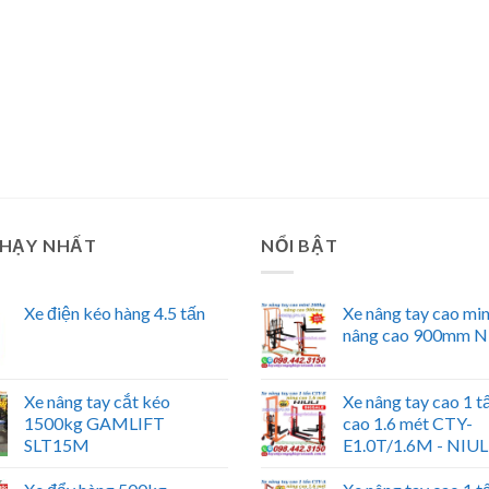
CHẠY NHẤT
NỔI BẬT
Xe điện kéo hàng 4.5 tấn
Xe nâng tay cao mi
nâng cao 900mm N
Xe nâng tay cắt kéo
Xe nâng tay cao 1 t
1500kg GAMLIFT
cao 1.6 mét CTY-
SLT15M
E1.0T/1.6M - NIUL