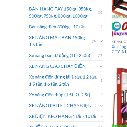
BÀN NÂNG TAY 150kg, 350kg,
(35)
500kg, 750kg, 800kg, 1000kg
Bàn nâng điện 300kg - 10 tấn
(7)
XE NÂNG MẶT BÀN 150kg-
(37)
XE NÂNG 
1.5 tấn
Xe nâng 
CTY-A1.
Xe nâng bán tự động (1t - 2 tấn)
(11)
XE NÂNG CAO CHẠY ĐIỆN
(3)
Xe nâng điện đứng lái 1 tấn, 1.2 tấn,
(3)
1.5 tấn, 1.6 tấn, 2 tấn
Xe nâng điện thấp (1.5t, 2t, 2.5t)
(4)
XE NÂNG PALLET CHẠY ĐIỆN
(4)
XE ĐIỆN KÉO HÀNG 1 tấn- 10 tấn
(7)
THIẾT BỊ NÂNG PHUY
(15)