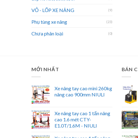
VỎ - LỐP XE NÂNG
(9)
Phụ tùng xe nâng
(23)
Chưa phân loại
(0)
MỚI NHẤT
BÁN 
Xe nâng tay cao mini 260kg
nâng cao 900mm NIULI
Xe nâng tay cao 1 tấn nâng
cao 1.6 mét CTY-
E1.0T/1.6M - NIULI