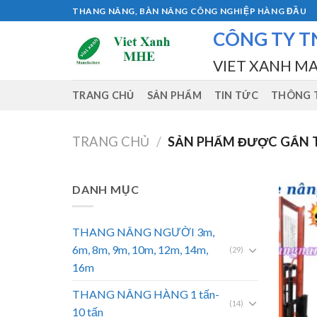
Skip
THANG NÂNG, BÀN NÂNG CÔNG NGHIỆP HÀNG ĐẦU
to
CÔNG TY T
content
VIET XANH M
TRANG CHỦ
SẢN PHẨM
TIN TỨC
THÔNG T
TRANG CHỦ
/
SẢN PHẨM ĐƯỢC GẮN T
DANH MỤC
THANG NÂNG NGƯỜI 3m,
6m, 8m, 9m, 10m, 12m, 14m,
(29)
16m
THANG NÂNG HÀNG 1 tấn-
(14)
10 tấn