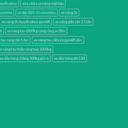
chuyển phuy
sửa chữa xe nâng mặt bàn
casumina
vỏ đặc 825-15 casumina
xe nâng 2x
xe nâng di chuyển phuy gamlift
xe nâng gắn cân 2.5 tấn
ét
xe nâng tay 2000kg càng rộng ac20m
 tay càng dài 1.6m
xe nâng tay cắt kéo gamlift đức
e nâng tay thấp càng hẹp 2000kg
xe đẩy hàng 2 tầng 200kg giá rẻ
xe đẩy hàng xth130l