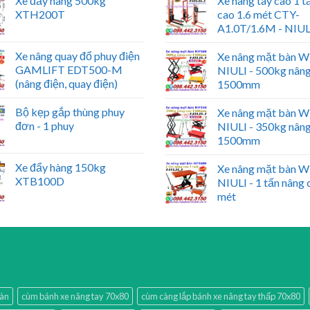
Xe đẩy hàng 500kg
Xe nâng tay cao 1 t
XTH200T
cao 1.6 mét CTY-
A1.0T/1.6M - NIUL
Xe nâng quay đổ phuy điện
Xe nâng mặt bàn 
GAMLIFT EDT500-M
NIULI - 500kg nân
(nâng điện, quay điện)
1500mm
Bộ kẹp gắp thùng phuy
Xe nâng mặt bàn 
đơn - 1 phuy
NIULI - 350kg nân
1500mm
Xe đẩy hàng 150kg
Xe nâng mặt bàn 
XTB100D
NIULI - 1 tấn nâng 
mét
bàn
cùm bánh xe nâng tay 70x80
cùm càng lắp bánh xe nâng tay thấp 70x80