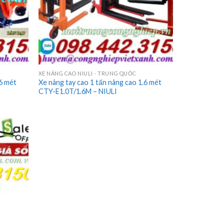
XE NÂNG CAO NIULI - TRUNG QUỐC
.6 mét
Xe nâng tay cao 1 tấn nâng cao 1.6 mét
CTY-E1.0T/1.6M – NIULI