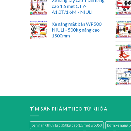
Xe nâng tay cao 1 tấn nâng
cao 1.6 mét CTY-
A1.0T/1.6M - NIULI
Xe nâng mặt bàn WP500
NIULI - 500kg nâng cao
1500mm
TÌM SẢN PHẨM THEO TỪ KHÓA
bàn nâng thủy lực 350kg cao 1.5 mét wp350
bơm xe nâng 