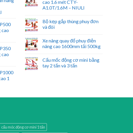
ấn nâng
cao 1.6 mét CTY-
A1.0T/1.6M – NIULI
I
Bộ kẹp gắp thùng phuy đơn
WP500
và đôi
g cao
Xe nâng quay đổ phuy điện
nâng cao 1600mm tải 500kg
WP350
g cao
Cẩu mốc động cơ mini bằng
tay 2 tấn và 3 tấn
WP1000
cao 1
cẩu móc động cơ mini 1 tấn