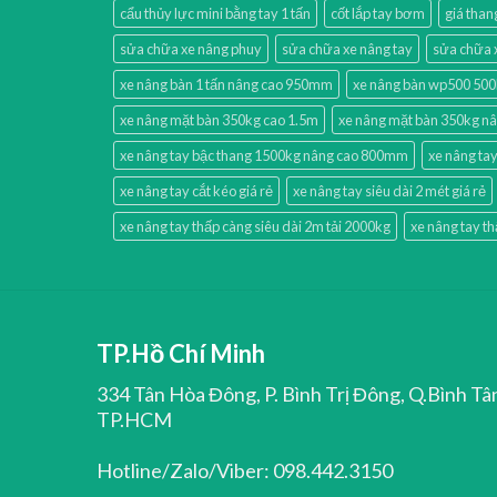
cẩu thủy lực mini bằng tay 1 tấn
cốt lắp tay bơm
giá than
sửa chữa xe nâng phuy
sửa chữa xe nâng tay
sửa chữa 
xe nâng bàn 1 tấn nâng cao 950mm
xe nâng bàn wp500 50
xe nâng mặt bàn 350kg cao 1.5m
xe nâng mặt bàn 350kg n
xe nâng tay bậc thang 1500kg nâng cao 800mm
xe nâng tay
xe nâng tay cắt kéo giá rẻ
xe nâng tay siêu dài 2 mét giá rẻ
xe nâng tay thấp càng siêu dài 2m tải 2000kg
xe nâng tay t
TP.Hồ Chí Minh
334 Tân Hòa Đông, P. Bình Trị Đông, Q.Bình Tâ
TP.HCM
Hotline/Zalo/Viber: 098.442.3150