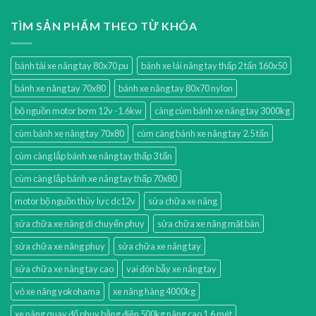
TÌM SẢN PHẨM THEO TỪ KHÓA
bánh tải xe nâng tay 80x70 pu
bánh xe lái nâng tay thấp 2 tấn 160x50
bánh xe nâng tay 70x80
bánh xe nâng tay 80x70 nylon
bộ nguồn motor bơm 12v -1.6kw
càng cùm bánh xe nâng tay 3000kg
cùm bánh xe nâng tay 70x80
cùm càng bánh xe nâng tay 2.5 tấn
cùm càng lắp bánh xe nâng tay thấp 3 tấn
cùm càng lắp bánh xe nâng tay thấp 70x80
motor bộ nguồn thủy lực dc12v
sửa chữa xe nâng
sửa chữa xe nâng di chuyển phuy
sửa chữa xe nâng mặt bàn
sửa chữa xe nâng phuy
sửa chữa xe nâng tay
sửa chữa xe nâng tay cao
vai đòn bẫy xe nâng tay
vỏ xe nâng yokohama
xe nâng hàng 4000kg
xe nâng quay đổ phuy bằng điện 500kg nâng cao 1.6 mét