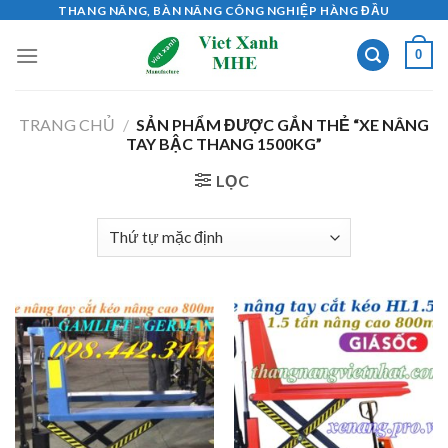
Skip
THANG NÂNG, BÀN NÂNG CÔNG NGHIỆP HÀNG ĐẦU
to
0
content
TRANG CHỦ
/
SẢN PHẨM ĐƯỢC GẮN THẺ “XE NÂNG
TAY BẬC THANG 1500KG”
LỌC