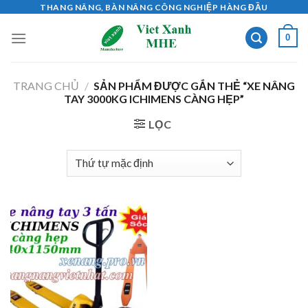
Skip
THANG NÂNG, BÀN NÂNG CÔNG NGHIỆP HÀNG ĐẦU
to
0
content
TRANG CHỦ
/
SẢN PHẨM ĐƯỢC GẮN THẺ “XE NÂNG
TAY 3000KG ICHIMENS CÀNG HẸP”
LỌC