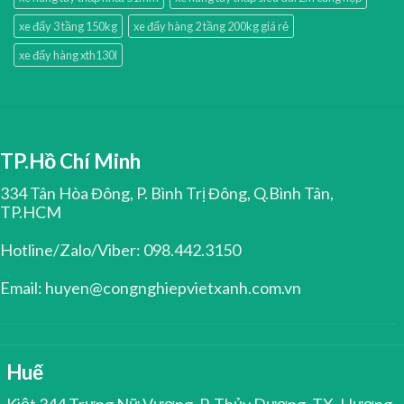
xe đẩy 3 tầng 150kg
xe đẩy hàng 2 tầng 200kg giá rẻ
xe đẩy hàng xth130l
TP.Hồ Chí Minh
334 Tân Hòa Đông, P. Bình Trị Đông, Q.Bình Tân,
TP.HCM
Hotline/Zalo/Viber: 098.442.3150
Email: huyen@congnghiepvietxanh.com.vn
Huế
Kiệt 344 Trưng Nữ Vương, P. Thủy Dương, TX. Hương