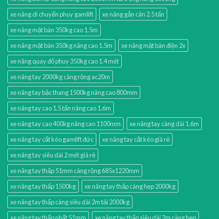
xe nâng di chuyển phuy gamlift
xe nâng gắn cân 2.5 tấn
xe nâng mặt bàn 350kg cao 1.5m
xe nâng mặt bàn 350kg nâng cao 1.5m
xe nâng mặt bàn điện 2x
xe nâng quay đổ phuy 350kg cao 1.4 mét
xe nâng tay 2000kg càng rộng ac20m
xe nâng tay bậc thang 1500kg nâng cao 800mm
xe nâng tay cao 1.5 tấn nâng cao 1.6m
xe nâng tay cao 400kg nâng cao 1100mm
xe nâng tay càng dài 1.6m
xe nâng tay cắt kéo gamlift đức
xe nâng tay cắt kéo giá rẻ
xe nâng tay siêu dài 2 mét giá rẻ
xe nâng tay thấp 51mm càng rộng 685x1220mm
xe nâng tay thấp 1500kg
xe nâng tay thấp càng hẹp 2000kg
xe nâng tay thấp càng siêu dài 2m tải 2000kg
xe nâng tay thấp nhất 51mm
xe nâng tay thấp siêu dài 2m càng hẹp