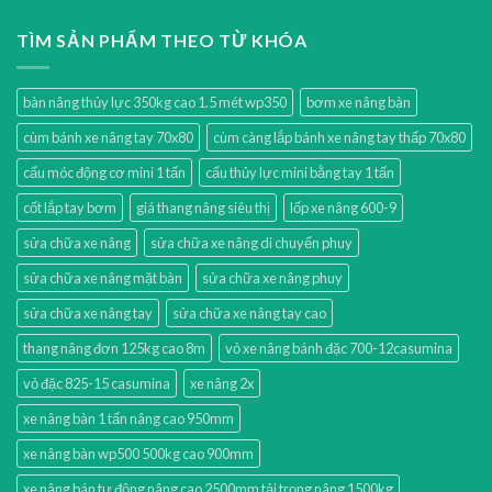
TÌM SẢN PHẨM THEO TỪ KHÓA
bàn nâng thủy lực 350kg cao 1.5 mét wp350
bơm xe nâng bàn
cùm bánh xe nâng tay 70x80
cùm càng lắp bánh xe nâng tay thấp 70x80
cẩu móc động cơ mini 1 tấn
cẩu thủy lực mini bằng tay 1 tấn
cốt lắp tay bơm
giá thang nâng siêu thị
lốp xe nâng 600-9
sửa chữa xe nâng
sửa chữa xe nâng di chuyển phuy
sửa chữa xe nâng mặt bàn
sửa chữa xe nâng phuy
sửa chữa xe nâng tay
sửa chữa xe nâng tay cao
thang nâng đơn 125kg cao 8m
vỏ xe nâng bánh đặc 700-12casumina
vỏ đặc 825-15 casumina
xe nâng 2x
xe nâng bàn 1 tấn nâng cao 950mm
xe nâng bàn wp500 500kg cao 900mm
xe nâng bán tự động nâng cao 2500mm tải trọng nâng 1500kg