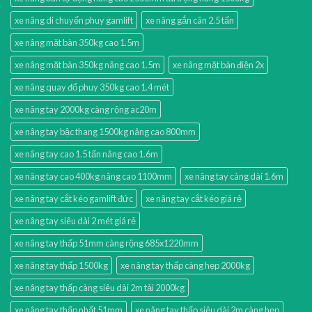
xe nâng di chuyển phuy gamlift
xe nâng gắn cân 2.5 tấn
xe nâng mặt bàn 350kg cao 1.5m
xe nâng mặt bàn 350kg nâng cao 1.5m
xe nâng mặt bàn điện 2x
xe nâng quay đổ phuy 350kg cao 1.4 mét
xe nâng tay 2000kg càng rộng ac20m
xe nâng tay bậc thang 1500kg nâng cao 800mm
xe nâng tay cao 1.5 tấn nâng cao 1.6m
xe nâng tay cao 400kg nâng cao 1100mm
xe nâng tay càng dài 1.6m
xe nâng tay cắt kéo gamlift đức
xe nâng tay cắt kéo giá rẻ
xe nâng tay siêu dài 2 mét giá rẻ
xe nâng tay thấp 51mm càng rộng 685x1220mm
xe nâng tay thấp 1500kg
xe nâng tay thấp càng hẹp 2000kg
xe nâng tay thấp càng siêu dài 2m tải 2000kg
xe nâng tay thấp nhất 51mm
xe nâng tay thấp siêu dài 2m càng hẹp