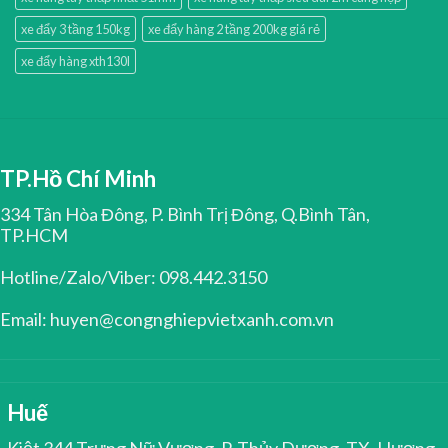
xe đẩy 3 tầng 150kg
xe đẩy hàng 2 tầng 200kg giá rẻ
xe đẩy hàng xth130l
TP.Hồ Chí Minh
334 Tân Hòa Đông, P. Bình Trị Đông, Q.Bình Tân,
TP.HCM
Hotline/Zalo/Viber: 098.442.3150
Email: huyen@congnghiepvietxanh.com.vn
Huế
Kiệt 344 Trưng Nữ Vương, P. Thủy Dương, TX. Hương