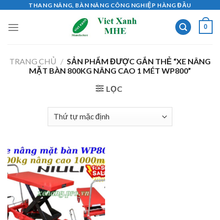
Skip
THANG NÂNG, BÀN NÂNG CÔNG NGHIỆP HÀNG ĐẦU
to
0
content
TRANG CHỦ
/
SẢN PHẨM ĐƯỢC GẮN THẺ “XE NÂNG
MẶT BÀN 800KG NÂNG CAO 1 MÉT WP800”
LỌC