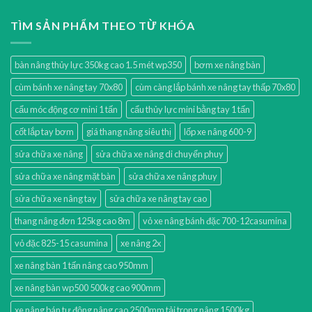
TÌM SẢN PHẨM THEO TỪ KHÓA
bàn nâng thủy lực 350kg cao 1.5 mét wp350
bơm xe nâng bàn
cùm bánh xe nâng tay 70x80
cùm càng lắp bánh xe nâng tay thấp 70x80
cẩu móc động cơ mini 1 tấn
cẩu thủy lực mini bằng tay 1 tấn
cốt lắp tay bơm
giá thang nâng siêu thị
lốp xe nâng 600-9
sửa chữa xe nâng
sửa chữa xe nâng di chuyển phuy
sửa chữa xe nâng mặt bàn
sửa chữa xe nâng phuy
sửa chữa xe nâng tay
sửa chữa xe nâng tay cao
thang nâng đơn 125kg cao 8m
vỏ xe nâng bánh đặc 700-12casumina
vỏ đặc 825-15 casumina
xe nâng 2x
xe nâng bàn 1 tấn nâng cao 950mm
xe nâng bàn wp500 500kg cao 900mm
xe nâng bán tự động nâng cao 2500mm tải trọng nâng 1500kg