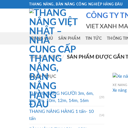
Skip
THANG NÂNG, BÀN NÂNG CÔNG NGHIỆP HÀNG ĐẦU
to
CÔNG TY T
content
VIET XANH M
TRANG CHỦ
SẢN PHẨM
TIN TỨC
THÔNG TI
TRANG CHỦ
/
SẢN PHẨM ĐƯỢC GẮN TH
DANH MỤC
XE NÂNG
Xe nâng
THANG NÂNG NGƯỜI 3m, 6m,
(29)
8m, 9m, 10m, 12m, 14m, 16m
THANG NÂNG HÀNG 1 tấn- 10
(14)
tấn