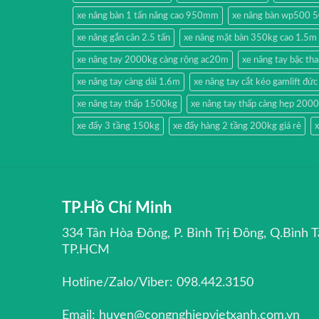
xe nâng bàn 1 tấn nâng cao 950mm
xe nâng bàn wp500 
xe nâng gắn cân 2.5 tấn
xe nâng mặt bàn 350kg cao 1.5m
xe nâng tay 2000kg càng rộng ac20m
xe nâng tay bậc t
xe nâng tay càng dài 1.6m
xe nâng tay cắt kéo gamlift đức
xe nâng tay thấp 1500kg
xe nâng tay thấp càng hẹp 200
xe đẩy 3 tầng 150kg
xe đẩy hàng 2 tầng 200kg giá rẻ
x
TP.Hồ Chí Minh
334 Tân Hòa Đông, P. Bình Trị Đông, Q.Bình T
TP.HCM
Hotline/Zalo/Viber: 098.442.3150
Email: huyen@congnghiepvietxanh.com.vn