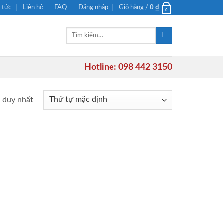
n tức
Liên hệ
FAQ
Đăng nhập
Giỏ hàng /
0
₫
0
Tìm
kiếm:
Hotline: 098 442 3150
ả duy nhất