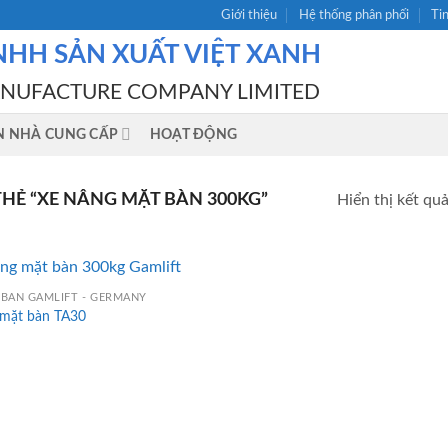
Giới thiệu
Hệ thống phân phối
Ti
NHH SẢN XUẤT VIỆT XANH
ANUFACTURE COMPANY LIMITED
N NHÀ CUNG CẤP
HOẠT ĐỘNG
Ẻ “XE NÂNG MẶT BÀN 300KG”
Hiển thị kết qu
 BÀN GAMLIFT - GERMANY
 mặt bàn TA30