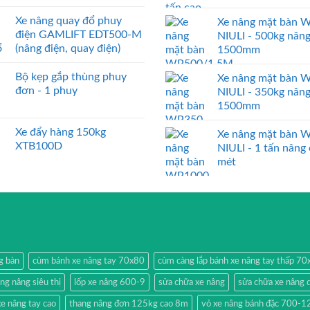
Xe nâng quay đổ phuy
Xe nâng mặt bàn 
điện GAMLIFT EDT500-M
NIULI - 500kg nân
(nâng điện, quay điện)
1500mm
Bộ kẹp gắp thùng phuy
Xe nâng mặt bàn 
đơn - 1 phuy
NIULI - 350kg nân
1500mm
Xe đẩy hàng 150kg
Xe nâng mặt bàn 
XTB100D
NIULI - 1 tấn nâng
mét
g bàn
cùm bánh xe nâng tay 70x80
cùm càng lắp bánh xe nâng tay thấp 7
ang nâng siêu thị
lốp xe nâng 600-9
sửa chữa xe nâng
sửa chữa xe nâng 
e nâng tay cao
thang nâng đơn 125kg cao 8m
vỏ xe nâng bánh đặc 700-1