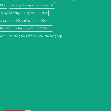
00kg
xe nâng di chuyển phuy gamlift
g quay đổ phuy 350kg cao 1.4 mét
ng tay cao 400kg nâng cao 1100mm
y thấp 51mm càng rộng 685x1220mm
51mm
xe nâng tay thấp siêu dài 2m càng hẹp