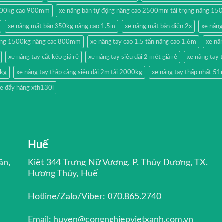
500kg cao 900mm
xe nâng bán tự động nâng cao 2500mm tải trọng nâng 15
xe nâng mặt bàn 350kg nâng cao 1.5m
xe nâng mặt bàn điện 2x
xe nân
hang 1500kg nâng cao 800mm
xe nâng tay cao 1.5 tấn nâng cao 1.6m
xe nâ
xe nâng tay cắt kéo giá rẻ
xe nâng tay siêu dài 2 mét giá rẻ
xe nâng ta
0kg
xe nâng tay thấp càng siêu dài 2m tải 2000kg
xe nâng tay thấp nhất 
e đẩy hàng xth130l
Huế
ân,
Kiệt 344 Trưng Nữ Vương, P. Thủy Dương, TX.
Hương Thủy, Huế
Hotline/Zalo/Viber: 070.865.2740
Email: huyen@congnghiepvietxanh.com.vn