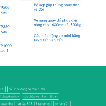
Bộ kẹp gắp thùng phuy đơn
WP500
và đôi
g cao
Xe nâng quay đổ phuy điện
nâng cao 1600mm tải 500kg
WP350
g cao
Cẩu mốc động cơ mini bằng
tay 2 tấn và 3 tấn
WP1000
 cao 1
0x80
cẩu móc động cơ mini 1 tấn
di chuyển phuy
sửa chữa xe nâng mặt bàn
2casumina
vỏ đặc 825-15 casumina
xe nâng 2x