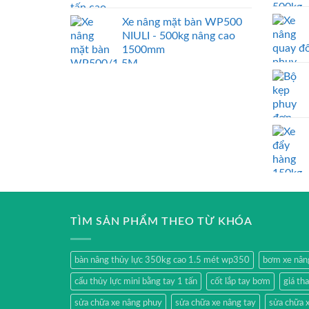
Xe nâng mặt bàn WP500
NIULI - 500kg nâng cao
1500mm
TÌM SẢN PHẨM THEO TỪ KHÓA
bàn nâng thủy lực 350kg cao 1.5 mét wp350
bơm xe nân
cẩu thủy lực mini bằng tay 1 tấn
cốt lắp tay bơm
giá th
sửa chữa xe nâng phuy
sửa chữa xe nâng tay
sửa chữa x