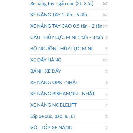
Xe nâng tay - gắn cân (2t, 2.5t)
(69)
XE NÂNG TAY 1 tấn - 5 tấn
(69)
XE NÂNG TAY CAO 0.5 tấn - 2 tấn
(21)
CẨU THỦY LỰC MINI 1 tấn - 3 tấn
(8)
BỘ NGUỒN THỦY LỰC MINI
(5)
XE ĐẨY HÀNG
(21)
BÁNH XE ĐẨY
(1)
XE NÂNG OPK -NHẬT
(0)
XE NÂNG BISHAMON - NHẬT
(2)
XE NÂNG NOBLELIFT
(1)
Lốp xe xúc, đào, lu, ủi
(1)
VỎ - LỐP XE NÂNG
(9)