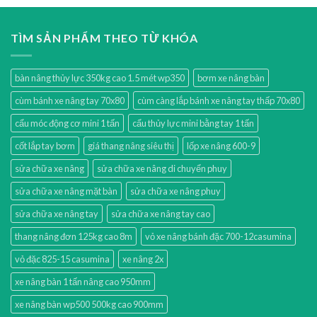
TÌM SẢN PHẨM THEO TỪ KHÓA
bàn nâng thủy lực 350kg cao 1.5 mét wp350
bơm xe nâng bàn
cùm bánh xe nâng tay 70x80
cùm càng lắp bánh xe nâng tay thấp 70x80
cẩu móc động cơ mini 1 tấn
cẩu thủy lực mini bằng tay 1 tấn
cốt lắp tay bơm
giá thang nâng siêu thị
lốp xe nâng 600-9
sửa chữa xe nâng
sửa chữa xe nâng di chuyển phuy
sửa chữa xe nâng mặt bàn
sửa chữa xe nâng phuy
sửa chữa xe nâng tay
sửa chữa xe nâng tay cao
thang nâng đơn 125kg cao 8m
vỏ xe nâng bánh đặc 700-12casumina
vỏ đặc 825-15 casumina
xe nâng 2x
xe nâng bàn 1 tấn nâng cao 950mm
xe nâng bàn wp500 500kg cao 900mm