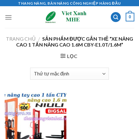
Skip
THANG NÂNG, BÀN NÂNG CÔNG NGHIỆP HÀNG ĐẦU
to
0
content
TRANG CHỦ
/
SẢN PHẨM ĐƯỢC GẮN THẺ “XE NÂNG
CAO 1 TẤN NÂNG CAO 1.6M CBY-E1.0T/1.6M”
LỌC