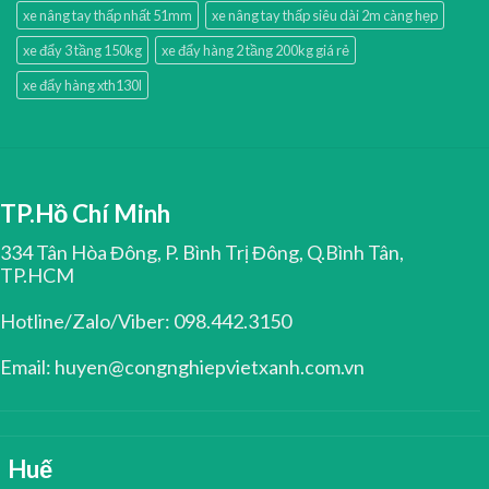
xe nâng tay thấp nhất 51mm
xe nâng tay thấp siêu dài 2m càng hẹp
xe đẩy 3 tầng 150kg
xe đẩy hàng 2 tầng 200kg giá rẻ
xe đẩy hàng xth130l
TP.Hồ Chí Minh
334 Tân Hòa Đông, P. Bình Trị Đông, Q.Bình Tân,
TP.HCM
Hotline/Zalo/Viber: 098.442.3150
Email: huyen@congnghiepvietxanh.com.vn
Huế