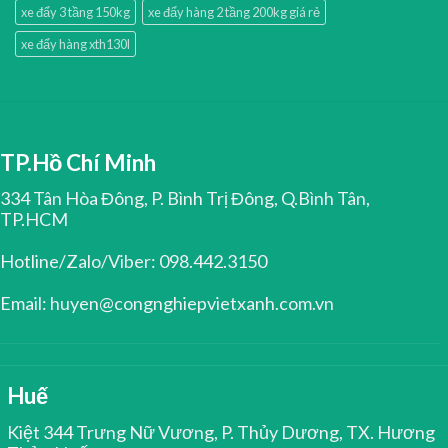
xe đẩy 3 tầng 150kg
xe đẩy hàng 2 tầng 200kg giá rẻ
xe đẩy hàng xth130l
TP.Hồ Chí Minh
334 Tân Hòa Đông, P. Bình Trị Đông, Q.Bình Tân,
TP.HCM
Hotline/Zalo/Viber: 098.442.3150
Email: huyen@congnghiepvietxanh.com.vn
Huế
Kiệt 344 Trưng Nữ Vương, P. Thủy Dương, TX. Hương