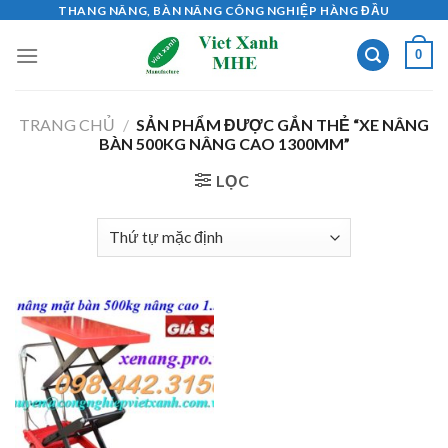
Skip
THANG NÂNG, BÀN NÂNG CÔNG NGHIỆP HÀNG ĐẦU
to
0
content
TRANG CHỦ
/
SẢN PHẨM ĐƯỢC GẮN THẺ “XE NÂNG
BÀN 500KG NÂNG CAO 1300MM”
LỌC