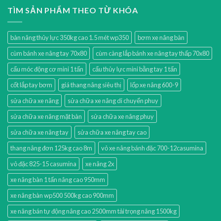
TÌM SẢN PHẨM THEO TỪ KHÓA
bàn nâng thủy lực 350kg cao 1.5 mét wp350
bơm xe nâng bàn
cùm bánh xe nâng tay 70x80
cùm càng lắp bánh xe nâng tay thấp 70x80
cẩu móc động cơ mini 1 tấn
cẩu thủy lực mini bằng tay 1 tấn
cốt lắp tay bơm
giá thang nâng siêu thị
lốp xe nâng 600-9
sửa chữa xe nâng
sửa chữa xe nâng di chuyển phuy
sửa chữa xe nâng mặt bàn
sửa chữa xe nâng phuy
sửa chữa xe nâng tay
sửa chữa xe nâng tay cao
thang nâng đơn 125kg cao 8m
vỏ xe nâng bánh đặc 700-12casumina
vỏ đặc 825-15 casumina
xe nâng 2x
xe nâng bàn 1 tấn nâng cao 950mm
xe nâng bàn wp500 500kg cao 900mm
xe nâng bán tự động nâng cao 2500mm tải trọng nâng 1500kg