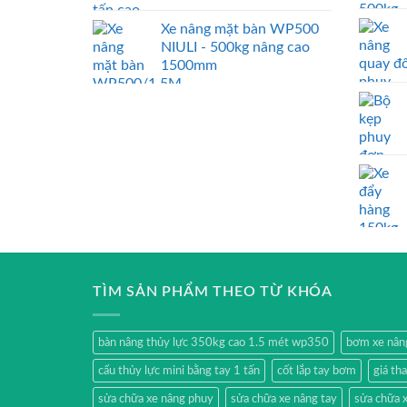
Xe nâng mặt bàn WP500
NIULI - 500kg nâng cao
1500mm
TÌM SẢN PHẨM THEO TỪ KHÓA
bàn nâng thủy lực 350kg cao 1.5 mét wp350
bơm xe nân
cẩu thủy lực mini bằng tay 1 tấn
cốt lắp tay bơm
giá th
sửa chữa xe nâng phuy
sửa chữa xe nâng tay
sửa chữa x