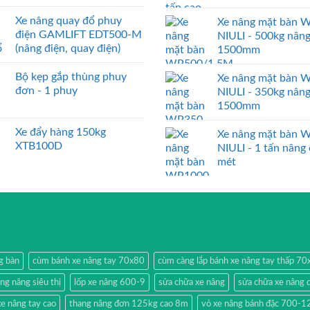
Xe nâng quay đổ phuy
Xe nâng mặt bàn 
điện GAMLIFT EDT500-M
NIULI - 500kg nân
(nâng điện, quay điện)
1500mm
Bộ kẹp gắp thùng phuy
Xe nâng mặt bàn 
đơn - 1 phuy
NIULI - 350kg nân
1500mm
Xe đẩy hàng 150kg
Xe nâng mặt bàn 
XTB100D
NIULI - 1 tấn nâng
mét
g bàn
cùm bánh xe nâng tay 70x80
cùm càng lắp bánh xe nâng tay thấp 7
ang nâng siêu thị
lốp xe nâng 600-9
sửa chữa xe nâng
sửa chữa xe nâng 
e nâng tay cao
thang nâng đơn 125kg cao 8m
vỏ xe nâng bánh đặc 700-1