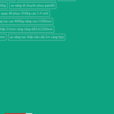
00kg
xe nâng di chuyển phuy gamlift
g quay đổ phuy 350kg cao 1.4 mét
ng tay cao 400kg nâng cao 1100mm
y thấp 51mm càng rộng 685x1220mm
51mm
xe nâng tay thấp siêu dài 2m càng hẹp