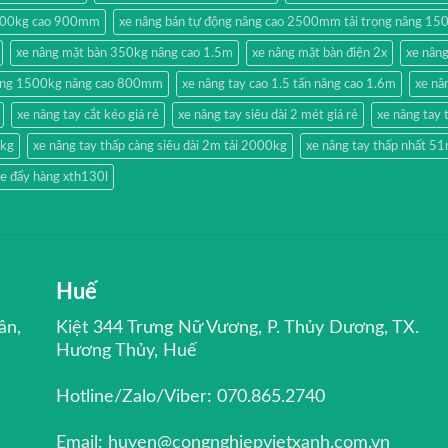
500kg cao 900mm
xe nâng bán tự động nâng cao 2500mm tải trọng nâng 15
xe nâng mặt bàn 350kg nâng cao 1.5m
xe nâng mặt bàn điện 2x
xe nân
hang 1500kg nâng cao 800mm
xe nâng tay cao 1.5 tấn nâng cao 1.6m
xe nâ
xe nâng tay cắt kéo giá rẻ
xe nâng tay siêu dài 2 mét giá rẻ
xe nâng ta
0kg
xe nâng tay thấp càng siêu dài 2m tải 2000kg
xe nâng tay thấp nhất 
e đẩy hàng xth130l
Huế
ân,
Kiệt 344 Trưng Nữ Vương, P. Thủy Dương, TX.
Hương Thủy, Huế
Hotline/Zalo/Viber: 070.865.2740
Email: huyen@congnghiepvietxanh.com.vn