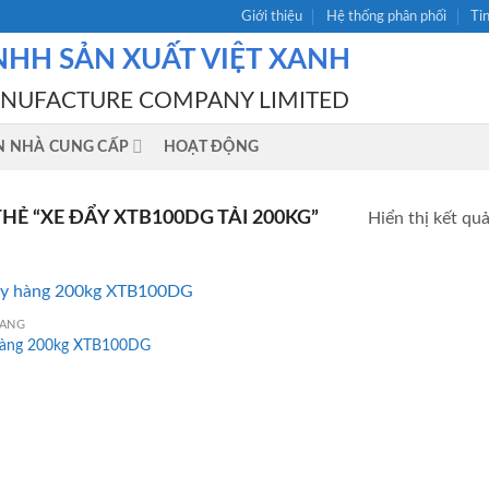
Giới thiệu
Hệ thống phân phối
Ti
NHH SẢN XUẤT VIỆT XANH
ANUFACTURE COMPANY LIMITED
N NHÀ CUNG CẤP
HOẠT ĐỘNG
Ẻ “XE ĐẨY XTB100DG TẢI 200KG”
Hiển thị kết qu
HÀNG
hàng 200kg XTB100DG