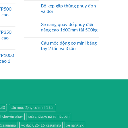
Bộ kẹp gắp thùng phuy đơn
WP500
và đôi
g cao
Xe nâng quay đổ phuy điện
nâng cao 1600mm tải 500kg
WP350
g cao
Cẩu mốc động cơ mini bằng
tay 2 tấn và 3 tấn
WP1000
 cao 1
0x80
cẩu móc động cơ mini 1 tấn
di chuyển phuy
sửa chữa xe nâng mặt bàn
2casumina
vỏ đặc 825-15 casumina
xe nâng 2x