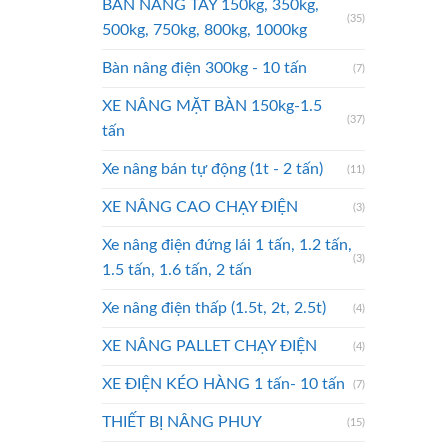
BÀN NÂNG TAY 150kg, 350kg,
(35)
500kg, 750kg, 800kg, 1000kg
Bàn nâng điện 300kg - 10 tấn
(7)
XE NÂNG MẶT BÀN 150kg-1.5
(37)
tấn
Xe nâng bán tự động (1t - 2 tấn)
(11)
XE NÂNG CAO CHẠY ĐIỆN
(3)
Xe nâng điện đứng lái 1 tấn, 1.2 tấn,
(3)
1.5 tấn, 1.6 tấn, 2 tấn
Xe nâng điện thấp (1.5t, 2t, 2.5t)
(4)
XE NÂNG PALLET CHẠY ĐIỆN
(4)
XE ĐIỆN KÉO HÀNG 1 tấn- 10 tấn
(7)
THIẾT BỊ NÂNG PHUY
(15)