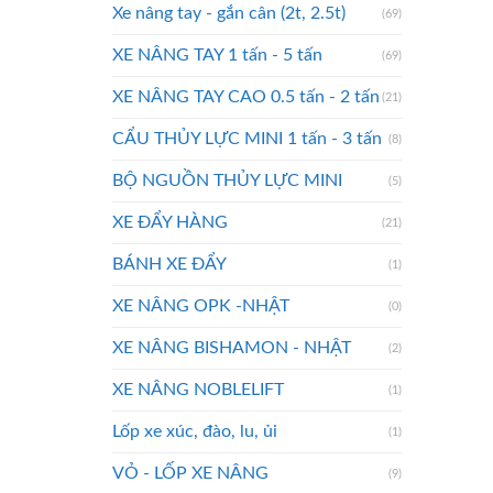
Xe nâng tay - gắn cân (2t, 2.5t)
(69)
XE NÂNG TAY 1 tấn - 5 tấn
(69)
XE NÂNG TAY CAO 0.5 tấn - 2 tấn
(21)
CẨU THỦY LỰC MINI 1 tấn - 3 tấn
(8)
BỘ NGUỒN THỦY LỰC MINI
(5)
XE ĐẨY HÀNG
(21)
BÁNH XE ĐẨY
(1)
XE NÂNG OPK -NHẬT
(0)
XE NÂNG BISHAMON - NHẬT
(2)
XE NÂNG NOBLELIFT
(1)
Lốp xe xúc, đào, lu, ủi
(1)
VỎ - LỐP XE NÂNG
(9)