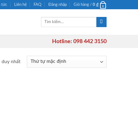
n tức
Liên hệ
FAQ
Đăng nhập
Giỏ hàng /
0
₫
0
Tìm
kiếm:
Hotline: 098 442 3150
ả duy nhất