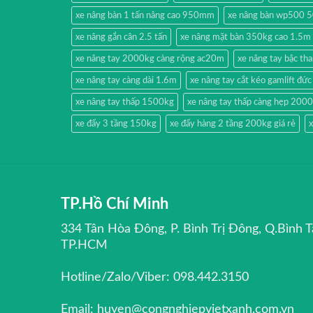
xe nâng bàn 1 tấn nâng cao 950mm
xe nâng bàn wp500 
xe nâng gắn cân 2.5 tấn
xe nâng mặt bàn 350kg cao 1.5m
xe nâng tay 2000kg càng rộng ac20m
xe nâng tay bậc t
xe nâng tay càng dài 1.6m
xe nâng tay cắt kéo gamlift đức
xe nâng tay thấp 1500kg
xe nâng tay thấp càng hẹp 200
xe đẩy 3 tầng 150kg
xe đẩy hàng 2 tầng 200kg giá rẻ
x
TP.Hồ Chí Minh
334 Tân Hòa Đông, P. Bình Trị Đông, Q.Bình T
TP.HCM
Hotline/Zalo/Viber: 098.442.3150
Email: huyen@congnghiepvietxanh.com.vn