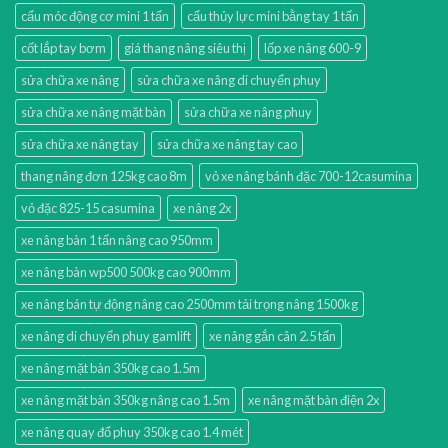
cẩu móc động cơ mini 1 tấn
cẩu thủy lực mini bằng tay 1 tấn
cốt lắp tay bơm
giá thang nâng siêu thị
lốp xe nâng 600-9
sửa chữa xe nâng
sửa chữa xe nâng di chuyển phuy
sửa chữa xe nâng mặt bàn
sửa chữa xe nâng phuy
sửa chữa xe nâng tay
sửa chữa xe nâng tay cao
thang nâng đơn 125kg cao 8m
vỏ xe nâng bánh đặc 700-12casumina
vỏ đặc 825-15 casumina
xe nâng 2x
xe nâng bàn 1 tấn nâng cao 950mm
xe nâng bàn wp500 500kg cao 900mm
xe nâng bán tự động nâng cao 2500mm tải trọng nâng 1500kg
xe nâng di chuyển phuy gamlift
xe nâng gắn cân 2.5 tấn
xe nâng mặt bàn 350kg cao 1.5m
xe nâng mặt bàn 350kg nâng cao 1.5m
xe nâng mặt bàn điện 2x
xe nâng quay đổ phuy 350kg cao 1.4 mét