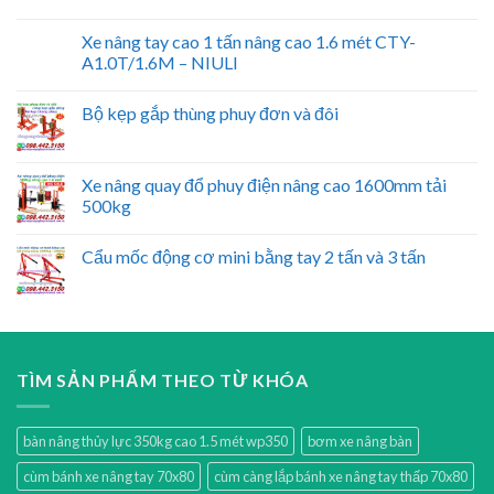
Xe nâng tay cao 1 tấn nâng cao 1.6 mét CTY-
A1.0T/1.6M – NIULI
Bộ kẹp gắp thùng phuy đơn và đôi
Xe nâng quay đổ phuy điện nâng cao 1600mm tải
500kg
Cẩu mốc động cơ mini bằng tay 2 tấn và 3 tấn
TÌM SẢN PHẨM THEO TỪ KHÓA
bàn nâng thủy lực 350kg cao 1.5 mét wp350
bơm xe nâng bàn
cùm bánh xe nâng tay 70x80
cùm càng lắp bánh xe nâng tay thấp 70x80