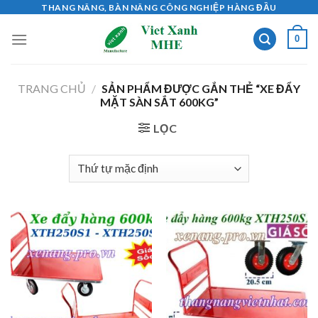
Skip
THANG NÂNG, BÀN NÂNG CÔNG NGHIỆP HÀNG ĐẦU
to
0
content
TRANG CHỦ
/
SẢN PHẨM ĐƯỢC GẮN THẺ “XE ĐẨY
MẶT SÀN SẮT 600KG”
LỌC