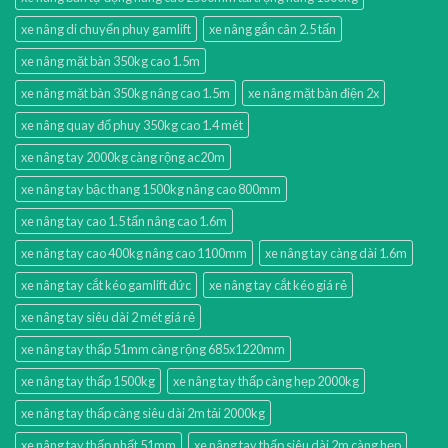
xe nâng di chuyển phuy gamlift
xe nâng gắn cân 2.5 tấn
xe nâng mặt bàn 350kg cao 1.5m
xe nâng mặt bàn 350kg nâng cao 1.5m
xe nâng mặt bàn điện 2x
xe nâng quay đổ phuy 350kg cao 1.4 mét
xe nâng tay 2000kg càng rộng ac20m
xe nâng tay bậc thang 1500kg nâng cao 800mm
xe nâng tay cao 1.5 tấn nâng cao 1.6m
xe nâng tay cao 400kg nâng cao 1100mm
xe nâng tay càng dài 1.6m
xe nâng tay cắt kéo gamlift đức
xe nâng tay cắt kéo giá rẻ
xe nâng tay siêu dài 2 mét giá rẻ
xe nâng tay thấp 51mm càng rộng 685x1220mm
xe nâng tay thấp 1500kg
xe nâng tay thấp càng hẹp 2000kg
xe nâng tay thấp càng siêu dài 2m tải 2000kg
xe nâng tay thấp nhất 51mm
xe nâng tay thấp siêu dài 2m càng hẹp