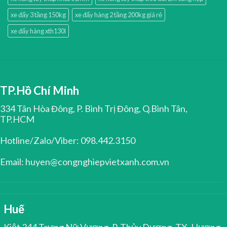
xe đẩy 3 tầng 150kg
xe đẩy hàng 2 tầng 200kg giá rẻ
xe đẩy hàng xth130l
TP.Hồ Chí Minh
334 Tân Hòa Đông, P. Bình Trị Đông, Q.Bình Tân,
TP.HCM
Hotline/Zalo/Viber: 098.442.3150
Email: huyen@congnghiepvietxanh.com.vn
Huế
Kiệt 344 Trưng Nữ Vương, P. Thủy Dương, TX. Hương