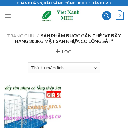
Skip
THANG NÂNG, BÀN NÂNG CÔNG NGHIỆP HÀNG ĐẦU
to
0
content
TRANG CHỦ
/
SẢN PHẨM ĐƯỢC GẮN THẺ “XE ĐẨY
HÀNG 300KG MẶT SÀN NHỰA CÓ LỒNG SẮT”
LỌC