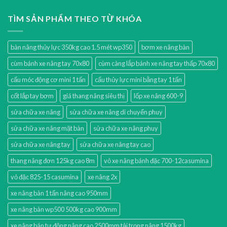
TÌM SẢN PHẨM THEO TỪ KHÓA
bàn nâng thủy lực 350kg cao 1.5 mét wp350
bơm xe nâng bàn
cùm bánh xe nâng tay 70x80
cùm càng lắp bánh xe nâng tay thấp 70x80
cẩu móc động cơ mini 1 tấn
cẩu thủy lực mini bằng tay 1 tấn
cốt lắp tay bơm
giá thang nâng siêu thị
lốp xe nâng 600-9
sửa chữa xe nâng
sửa chữa xe nâng di chuyển phuy
sửa chữa xe nâng mặt bàn
sửa chữa xe nâng phuy
sửa chữa xe nâng tay
sửa chữa xe nâng tay cao
thang nâng đơn 125kg cao 8m
vỏ xe nâng bánh đặc 700-12casumina
vỏ đặc 825-15 casumina
xe nâng 2x
xe nâng bàn 1 tấn nâng cao 950mm
xe nâng bàn wp500 500kg cao 900mm
xe nâng bán tự động nâng cao 2500mm tải trọng nâng 1500kg