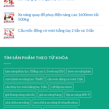
Xe nâng quay đổ phuy điện nâng cao 1600mm tải
500kg
Cẩu mốc động cơ mini bằng tay 2 tấn và 3 tấn
TÌM SẢN PHẨM THEO TỪ KHÓA
bàn nâng thủy lực 350kg cao 1.5 mét wp350
bơm xe nâng bàn
cùm bánh xe nâng tay 70x80
cẩu móc động cơ mini 1 tấn
cẩu thủy lực mini bằng tay 1 tấn
cốt lắp tay bơm
giá thang nâng siêu thị
giá xe nâng hàng
lốp xe nâng 600-9
sửa chữa xe nâng
sửa chữa xe nâng di chuyển phuy