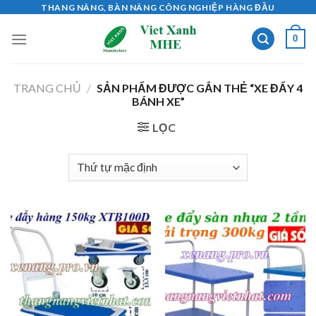
Skip
THANG NÂNG, BÀN NÂNG CÔNG NGHIỆP HÀNG ĐẦU
to
0
content
TRANG CHỦ
/
SẢN PHẨM ĐƯỢC GẮN THẺ “XE ĐẨY 4
BÁNH XE”
LỌC