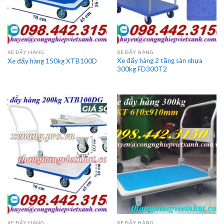
XE ĐẨY HÀNG
XE ĐẨY HÀNG
Xe đẩy hàng 2 tầng sàn nhựa
Xe đẩy hàng 150kg XTB100D
300kg FD300T2
XE ĐẨY HÀNG
XE ĐẨY HÀNG