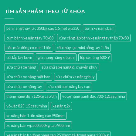
TÌM SẢN PHẨM THEO TỪ KHÓA
bàn nâng thủy lực 350kg cao 1.5 mét wp350
bơm xe nâng bàn
cùm bánh xe nâng tay 70x80
cùm càng lắp bánh xe nâng tay thấp 70x80
cẩu móc động cơ mini 1 tấn
cẩu thủy lực mini bằng tay 1 tấn
cốt lắp tay bơm
giá thang nâng siêu thị
lốp xe nâng 600-9
sửa chữa xe nâng
sửa chữa xe nâng di chuyển phuy
sửa chữa xe nâng mặt bàn
sửa chữa xe nâng phuy
sửa chữa xe nâng tay
sửa chữa xe nâng tay cao
thang nâng đơn 125kg cao 8m
vỏ xe nâng bánh đặc 700-12casumina
vỏ đặc 825-15 casumina
xe nâng 2x
xe nâng bàn 1 tấn nâng cao 950mm
xe nâng bàn wp500 500kg cao 900mm
xe nâng bán tự động nâng cao 2500mm tải trọng nâng 1500kg