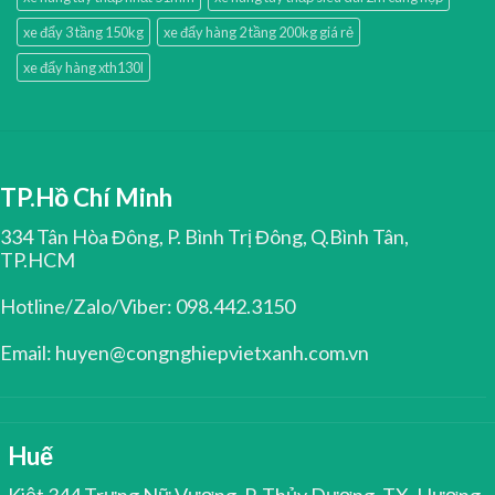
xe đẩy 3 tầng 150kg
xe đẩy hàng 2 tầng 200kg giá rẻ
xe đẩy hàng xth130l
TP.Hồ Chí Minh
334 Tân Hòa Đông, P. Bình Trị Đông, Q.Bình Tân,
TP.HCM
Hotline/Zalo/Viber: 098.442.3150
Email: huyen@congnghiepvietxanh.com.vn
Huế
Kiệt 344 Trưng Nữ Vương, P. Thủy Dương, TX. Hương