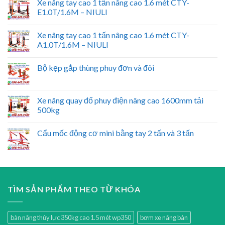
Xe nâng tay cao 1 tấn nâng cao 1.6 mét CTY-
E1.0T/1.6M – NIULI
Xe nâng tay cao 1 tấn nâng cao 1.6 mét CTY-
A1.0T/1.6M – NIULI
Bộ kẹp gắp thùng phuy đơn và đôi
Xe nâng quay đổ phuy điện nâng cao 1600mm tải
500kg
Cẩu mốc động cơ mini bằng tay 2 tấn và 3 tấn
TÌM SẢN PHẨM THEO TỪ KHÓA
bàn nâng thủy lực 350kg cao 1.5 mét wp350
bơm xe nâng bàn