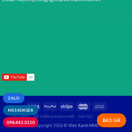
ZALO
MESSENGER
GIỚI THIỆU
HỆ THỐNG PHÂN PHỐI
TIN TỨC
LIÊN HỆ
FAQ
BÁO GIÁ
098.442.3150
Copyright 2026 ©
Viet Xanh MHE