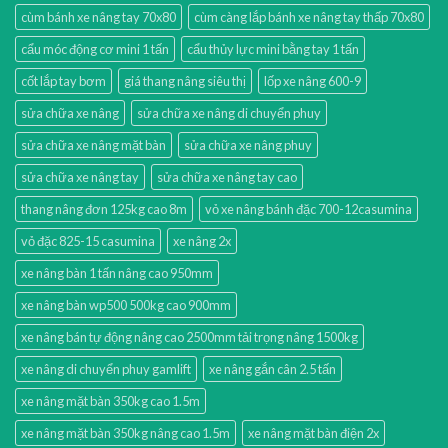
cùm bánh xe nâng tay 70x80
cùm càng lắp bánh xe nâng tay thấp 70x80
cẩu móc động cơ mini 1 tấn
cẩu thủy lực mini bằng tay 1 tấn
cốt lắp tay bơm
giá thang nâng siêu thị
lốp xe nâng 600-9
sửa chữa xe nâng
sửa chữa xe nâng di chuyển phuy
sửa chữa xe nâng mặt bàn
sửa chữa xe nâng phuy
sửa chữa xe nâng tay
sửa chữa xe nâng tay cao
thang nâng đơn 125kg cao 8m
vỏ xe nâng bánh đặc 700-12casumina
vỏ đặc 825-15 casumina
xe nâng 2x
xe nâng bàn 1 tấn nâng cao 950mm
xe nâng bàn wp500 500kg cao 900mm
xe nâng bán tự động nâng cao 2500mm tải trọng nâng 1500kg
xe nâng di chuyển phuy gamlift
xe nâng gắn cân 2.5 tấn
xe nâng mặt bàn 350kg cao 1.5m
xe nâng mặt bàn 350kg nâng cao 1.5m
xe nâng mặt bàn điện 2x