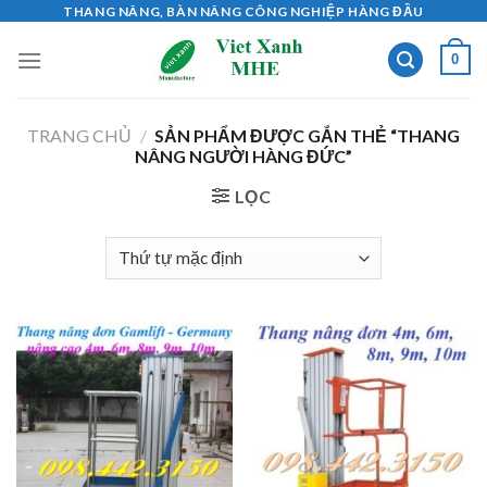
Skip
THANG NÂNG, BÀN NÂNG CÔNG NGHIỆP HÀNG ĐẦU
to
0
content
TRANG CHỦ
/
SẢN PHẨM ĐƯỢC GẮN THẺ “THANG
NÂNG NGƯỜI HÀNG ĐỨC”
LỌC