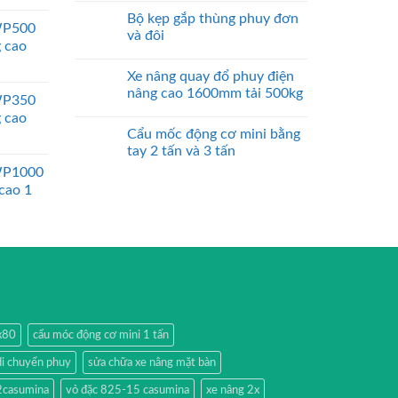
Bộ kẹp gắp thùng phuy đơn
WP500
và đôi
g cao
Xe nâng quay đổ phuy điện
nâng cao 1600mm tải 500kg
WP350
g cao
Cẩu mốc động cơ mini bằng
tay 2 tấn và 3 tấn
WP1000
 cao 1
0x80
cẩu móc động cơ mini 1 tấn
di chuyển phuy
sửa chữa xe nâng mặt bàn
2casumina
vỏ đặc 825-15 casumina
xe nâng 2x