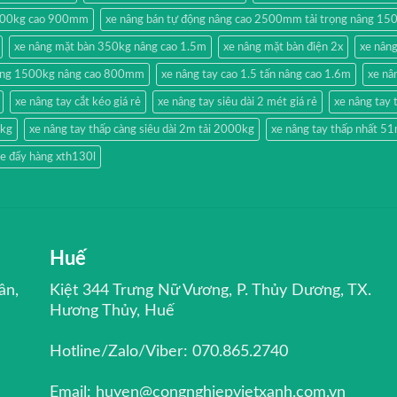
500kg cao 900mm
xe nâng bán tự động nâng cao 2500mm tải trọng nâng 15
xe nâng mặt bàn 350kg nâng cao 1.5m
xe nâng mặt bàn điện 2x
xe nân
hang 1500kg nâng cao 800mm
xe nâng tay cao 1.5 tấn nâng cao 1.6m
xe nâ
xe nâng tay cắt kéo giá rẻ
xe nâng tay siêu dài 2 mét giá rẻ
xe nâng ta
0kg
xe nâng tay thấp càng siêu dài 2m tải 2000kg
xe nâng tay thấp nhất 
e đẩy hàng xth130l
Huế
ân,
Kiệt 344 Trưng Nữ Vương, P. Thủy Dương, TX.
Hương Thủy, Huế
Hotline/Zalo/Viber: 070.865.2740
Email: huyen@congnghiepvietxanh.com.vn