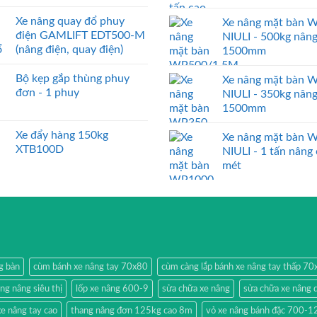
Xe nâng quay đổ phuy
Xe nâng mặt bàn 
điện GAMLIFT EDT500-M
NIULI - 500kg nân
(nâng điện, quay điện)
1500mm
Bộ kẹp gắp thùng phuy
Xe nâng mặt bàn 
đơn - 1 phuy
NIULI - 350kg nân
1500mm
Xe đẩy hàng 150kg
Xe nâng mặt bàn 
XTB100D
NIULI - 1 tấn nâng
mét
g bàn
cùm bánh xe nâng tay 70x80
cùm càng lắp bánh xe nâng tay thấp 7
ang nâng siêu thị
lốp xe nâng 600-9
sửa chữa xe nâng
sửa chữa xe nâng 
e nâng tay cao
thang nâng đơn 125kg cao 8m
vỏ xe nâng bánh đặc 700-1