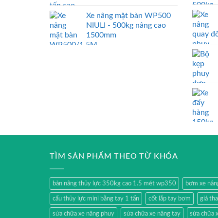
Xe nâng mặt bàn WP500
NIULI - 500kg nâng cao
1500mm
TÌM SẢN PHẨM THEO TỪ KHÓA
bàn nâng thủy lực 350kg cao 1.5 mét wp350
bơm xe nân
cẩu thủy lực mini bằng tay 1 tấn
cốt lắp tay bơm
giá th
sửa chữa xe nâng phuy
sửa chữa xe nâng tay
sửa chữa x