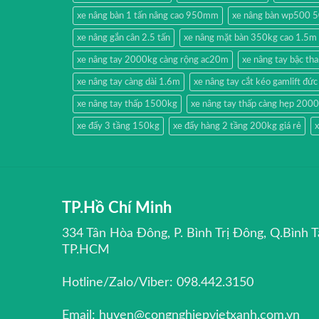
xe nâng bàn 1 tấn nâng cao 950mm
xe nâng bàn wp500 
xe nâng gắn cân 2.5 tấn
xe nâng mặt bàn 350kg cao 1.5m
xe nâng tay 2000kg càng rộng ac20m
xe nâng tay bậc t
xe nâng tay càng dài 1.6m
xe nâng tay cắt kéo gamlift đức
xe nâng tay thấp 1500kg
xe nâng tay thấp càng hẹp 200
xe đẩy 3 tầng 150kg
xe đẩy hàng 2 tầng 200kg giá rẻ
x
TP.Hồ Chí Minh
334 Tân Hòa Đông, P. Bình Trị Đông, Q.Bình T
TP.HCM
Hotline/Zalo/Viber: 098.442.3150
Email: huyen@congnghiepvietxanh.com.vn