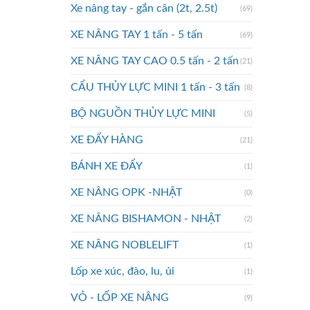
Xe nâng tay - gắn cân (2t, 2.5t)
(69)
XE NÂNG TAY 1 tấn - 5 tấn
(69)
XE NÂNG TAY CAO 0.5 tấn - 2 tấn
(21)
CẨU THỦY LỰC MINI 1 tấn - 3 tấn
(8)
BỘ NGUỒN THỦY LỰC MINI
(5)
XE ĐẨY HÀNG
(21)
BÁNH XE ĐẨY
(1)
XE NÂNG OPK -NHẬT
(0)
XE NÂNG BISHAMON - NHẬT
(2)
XE NÂNG NOBLELIFT
(1)
Lốp xe xúc, đào, lu, ủi
(1)
VỎ - LỐP XE NÂNG
(9)