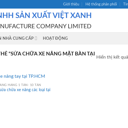
Giới thiệu
Hệ thống phân phối
Ti
NHH SẢN XUẤT VIỆT XANH
ANUFACTURE COMPANY LIMITED
N NHÀ CUNG CẤP
HOẠT ĐỘNG
Ẻ “SỬA CHỮA XE NÂNG MẶT BÀN TẠI
Hiển thị kết qu
ÂNG HÀNG 1 TẤN- 10 TẤN
sửa chữa xe nâng các loại tại