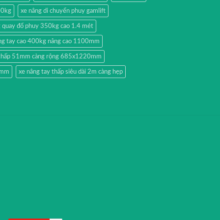
00kg
xe nâng di chuyển phuy gamlift
g quay đổ phuy 350kg cao 1.4 mét
ng tay cao 400kg nâng cao 1100mm
y thấp 51mm càng rộng 685x1220mm
51mm
xe nâng tay thấp siêu dài 2m càng hẹp