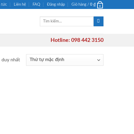
n tức
Liên hệ
FAQ
Đăng nhập
Giỏ hàng /
0
₫
0
Tìm
kiếm:
Hotline: 098 442 3150
ả duy nhất