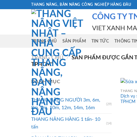
Skip
THANG NÂNG, BÀN NÂNG CÔNG NGHIỆP HÀNG ĐẦU
to
CÔNG TY T
content
VIET XANH M
TRANG CHỦ
SẢN PHẨM
TIN TỨC
THÔNG TI
TRANG CHỦ
/
SẢN PHẨM ĐƯỢC GẮN TH
TPHCM”
DANH MỤC
THANG N
Dịch vụ 
THANG NÂNG NGƯỜI 3m, 6m,
TPHCM
(29)
8m, 9m, 10m, 12m, 14m, 16m
THANG NÂNG HÀNG 1 tấn- 10
(14)
tấn