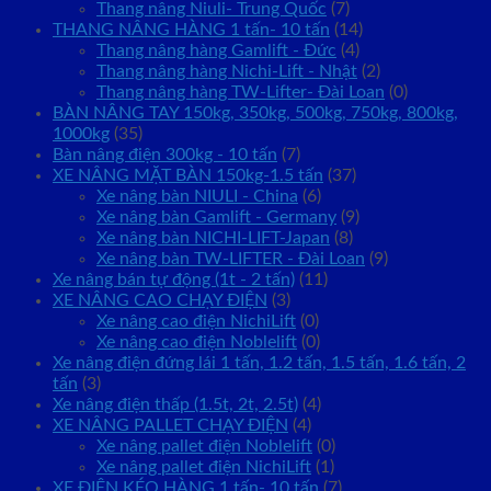
Thang nâng Niuli- Trung Quốc
(7)
THANG NÂNG HÀNG 1 tấn- 10 tấn
(14)
Thang nâng hàng Gamlift - Đức
(4)
Thang nâng hàng Nichi-Lift - Nhật
(2)
Thang nâng hàng TW-Lifter- Đài Loan
(0)
BÀN NÂNG TAY 150kg, 350kg, 500kg, 750kg, 800kg,
1000kg
(35)
Bàn nâng điện 300kg - 10 tấn
(7)
XE NÂNG MẶT BÀN 150kg-1.5 tấn
(37)
Xe nâng bàn NIULI - China
(6)
Xe nâng bàn Gamlift - Germany
(9)
Xe nâng bàn NICHI-LIFT-Japan
(8)
Xe nâng bàn TW-LIFTER - Đài Loan
(9)
Xe nâng bán tự động (1t - 2 tấn)
(11)
XE NÂNG CAO CHẠY ĐIỆN
(3)
Xe nâng cao điện NichiLift
(0)
Xe nâng cao điện Noblelift
(0)
Xe nâng điện đứng lái 1 tấn, 1.2 tấn, 1.5 tấn, 1.6 tấn, 2
tấn
(3)
Xe nâng điện thấp (1.5t, 2t, 2.5t)
(4)
XE NÂNG PALLET CHẠY ĐIỆN
(4)
Xe nâng pallet điện Noblelift
(0)
Xe nâng pallet điện NichiLift
(1)
XE ĐIỆN KÉO HÀNG 1 tấn- 10 tấn
(7)