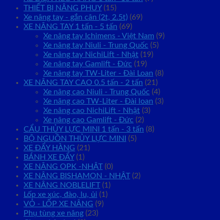
THIẾT BỊ NÂNG PHUY
(15)
Xe nâng tay - gắn cân (2t, 2.5t)
(69)
XE NÂNG TAY 1 tấn - 5 tấn
(69)
Xe nâng tay Ichimens - Việt Nam
(9)
Xe nâng tay Niuli - Trung Quốc
(5)
Xe nâng tay NichiLift - Nhật
(19)
Xe nâng tay Gamlift - Đức
(19)
Xe nâng tay TW-Liter - Đài Loan
(8)
XE NÂNG TAY CAO 0.5 tấn - 2 tấn
(21)
Xe nâng cao Niuli - Trung Quốc
(4)
Xe nâng cao TW-Liter - Đài loan
(3)
Xe nâng cao NichiLift - Nhật
(3)
Xe nâng cao Gamlift - Đức
(2)
CẨU THỦY LỰC MINI 1 tấn - 3 tấn
(8)
BỘ NGUỒN THỦY LỰC MINI
(5)
XE ĐẨY HÀNG
(21)
BÁNH XE ĐẨY
(1)
XE NÂNG OPK -NHẬT
(0)
XE NÂNG BISHAMON - NHẬT
(2)
XE NÂNG NOBLELIFT
(1)
Lốp xe xúc, đào, lu, ủi
(1)
VỎ - LỐP XE NÂNG
(9)
Phụ tùng xe nâng
(23)