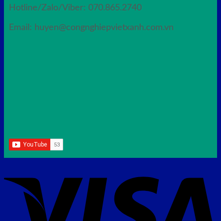
Hotline/Zalo/Viber: 070.865.2740
Email: huyen@congnghiepvietxanh.com.vn