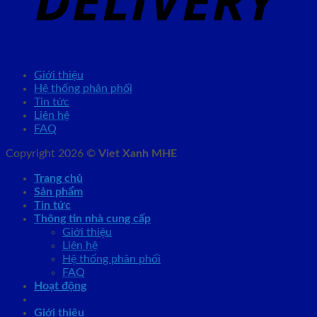
Giới thiệu
Hệ thống phân phối
Tin tức
Liên hệ
FAQ
Copyright 2026 ©
Viet Xanh MHE
Trang chủ
Sản phẩm
Tin tức
Thông tin nhà cung cấp
Giới thiệu
Liên hệ
Hệ thống phân phối
FAQ
Hoạt động
Giới thiệu