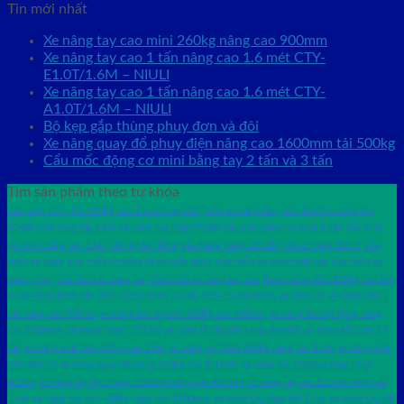
Tin mới nhất
Xe nâng tay cao mini 260kg nâng cao 900mm
Xe nâng tay cao 1 tấn nâng cao 1.6 mét CTY-
E1.0T/1.6M – NIULI
Xe nâng tay cao 1 tấn nâng cao 1.6 mét CTY-
A1.0T/1.6M – NIULI
Bộ kẹp gắp thùng phuy đơn và đôi
Xe nâng quay đổ phuy điện nâng cao 1600mm tải 500kg
Cẩu mốc động cơ mini bằng tay 2 tấn và 3 tấn
Tìm sản phẩm theo từ khóa
bàn nâng thủy lực 350kg cao 1.5 mét wp350
bơm xe nâng bàn
cùm bánh xe nâng tay
70x80
cùm càng lắp bánh xe nâng tay thấp 70x80
cẩu móc động cơ mini 1 tấn
cẩu thủy
lực mini bằng tay 1 tấn
cốt lắp tay bơm
giá thang nâng siêu thị
lốp xe nâng 600-9
sửa
chữa xe nâng
sửa chữa xe nâng di chuyển phuy
sửa chữa xe nâng mặt bàn
sửa chữa xe
nâng phuy
sửa chữa xe nâng tay
sửa chữa xe nâng tay cao
thang nâng đơn 125kg cao 8m
vỏ xe nâng bánh đặc 700-12casumina
vỏ đặc 825-15 casumina
xe nâng 2x
xe nâng bàn 1
tấn nâng cao 950mm
xe nâng bàn wp500 500kg cao 900mm
xe nâng bán tự động nâng
cao 2500mm tải trọng nâng 1500kg
xe nâng di chuyển phuy gamlift
xe nâng gắn cân 2.5
tấn
xe nâng mặt bàn 350kg cao 1.5m
xe nâng mặt bàn 350kg nâng cao 1.5m
xe nâng mặt
bàn điện 2x
xe nâng quay đổ phuy 350kg cao 1.4 mét
xe nâng tay 2000kg càng rộng
ac20m
xe nâng tay bậc thang 1500kg nâng cao 800mm
xe nâng tay cao 1.5 tấn nâng cao
1.6m
xe nâng tay cao 400kg nâng cao 1100mm
xe nâng tay càng dài 1.6m
xe nâng tay cắt