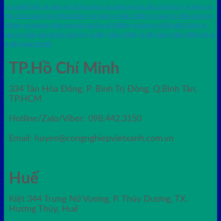
kéo gamlift đức
xe nâng tay cắt kéo giá rẻ
xe nâng tay siêu dài 2 mét giá rẻ
xe nâng tay
thấp 51mm càng rộng 685x1220mm
xe nâng tay thấp 1500kg
xe nâng tay thấp càng hẹp
2000kg
xe nâng tay thấp càng siêu dài 2m tải 2000kg
xe nâng tay thấp nhất 51mm
xe
nâng tay thấp siêu dài 2m càng hẹp
xe đẩy 3 tầng 150kg
xe đẩy hàng 2 tầng 200kg giá rẻ
xe đẩy hàng xth130l
TP.Hồ Chí Minh
334 Tân Hòa Đông, P. Bình Trị Đông, Q.Bình Tân,
TP.HCM
Hotline/Zalo/Viber: 098.442.3150
Email: huyen@congnghiepvietxanh.com.vn
Huế
Kiệt 344 Trưng Nữ Vương, P. Thủy Dương, TX.
Hương Thủy, Huế