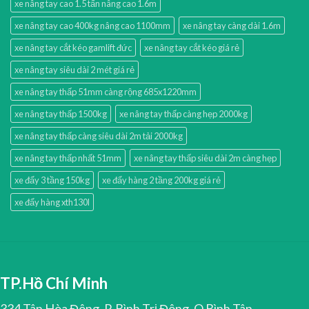
xe nâng tay cao 1.5 tấn nâng cao 1.6m
xe nâng tay cao 400kg nâng cao 1100mm
xe nâng tay càng dài 1.6m
xe nâng tay cắt kéo gamlift đức
xe nâng tay cắt kéo giá rẻ
xe nâng tay siêu dài 2 mét giá rẻ
xe nâng tay thấp 51mm càng rộng 685x1220mm
xe nâng tay thấp 1500kg
xe nâng tay thấp càng hẹp 2000kg
xe nâng tay thấp càng siêu dài 2m tải 2000kg
xe nâng tay thấp nhất 51mm
xe nâng tay thấp siêu dài 2m càng hẹp
xe đẩy 3 tầng 150kg
xe đẩy hàng 2 tầng 200kg giá rẻ
xe đẩy hàng xth130l
TP.Hồ Chí Minh
334 Tân Hòa Đông, P. Bình Trị Đông, Q.Bình Tân,