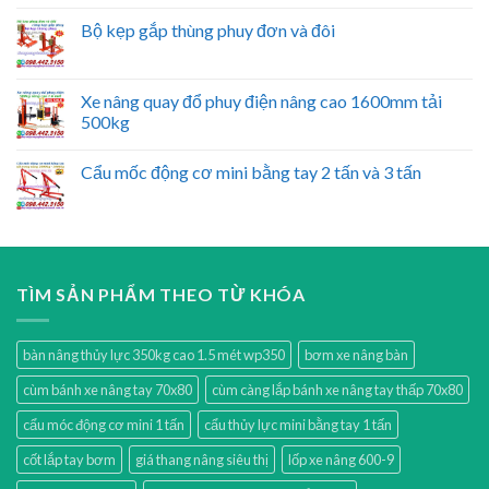
Bộ kẹp gắp thùng phuy đơn và đôi
Xe nâng quay đổ phuy điện nâng cao 1600mm tải
500kg
Cẩu mốc động cơ mini bằng tay 2 tấn và 3 tấn
TÌM SẢN PHẨM THEO TỪ KHÓA
bàn nâng thủy lực 350kg cao 1.5 mét wp350
bơm xe nâng bàn
cùm bánh xe nâng tay 70x80
cùm càng lắp bánh xe nâng tay thấp 70x80
cẩu móc động cơ mini 1 tấn
cẩu thủy lực mini bằng tay 1 tấn
cốt lắp tay bơm
giá thang nâng siêu thị
lốp xe nâng 600-9