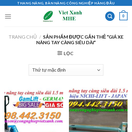
Skip
THANG NÂNG, BÀN NÂNG CÔNG NGHIỆP HÀNG ĐẦU
to
0
content
TRANG CHỦ
/
SẢN PHẨM ĐƯỢC GẮN THẺ “GIÁ XE
NÂNG TAY CÀNG SIÊU DÀI”
LỌC