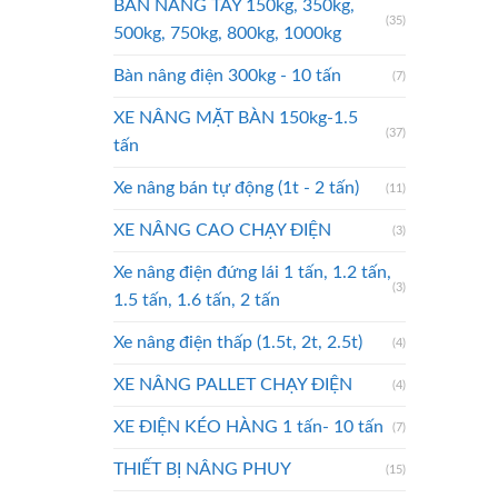
BÀN NÂNG TAY 150kg, 350kg,
(35)
500kg, 750kg, 800kg, 1000kg
Bàn nâng điện 300kg - 10 tấn
(7)
XE NÂNG MẶT BÀN 150kg-1.5
(37)
tấn
Xe nâng bán tự động (1t - 2 tấn)
(11)
XE NÂNG CAO CHẠY ĐIỆN
(3)
Xe nâng điện đứng lái 1 tấn, 1.2 tấn,
(3)
1.5 tấn, 1.6 tấn, 2 tấn
Xe nâng điện thấp (1.5t, 2t, 2.5t)
(4)
XE NÂNG PALLET CHẠY ĐIỆN
(4)
XE ĐIỆN KÉO HÀNG 1 tấn- 10 tấn
(7)
THIẾT BỊ NÂNG PHUY
(15)