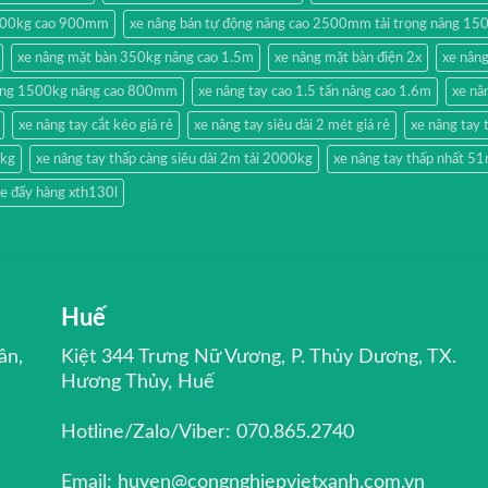
500kg cao 900mm
xe nâng bán tự động nâng cao 2500mm tải trọng nâng 15
xe nâng mặt bàn 350kg nâng cao 1.5m
xe nâng mặt bàn điện 2x
xe nân
hang 1500kg nâng cao 800mm
xe nâng tay cao 1.5 tấn nâng cao 1.6m
xe nâ
xe nâng tay cắt kéo giá rẻ
xe nâng tay siêu dài 2 mét giá rẻ
xe nâng ta
0kg
xe nâng tay thấp càng siêu dài 2m tải 2000kg
xe nâng tay thấp nhất 
e đẩy hàng xth130l
Huế
ân,
Kiệt 344 Trưng Nữ Vương, P. Thủy Dương, TX.
Hương Thủy, Huế
Hotline/Zalo/Viber: 070.865.2740
Email: huyen@congnghiepvietxanh.com.vn