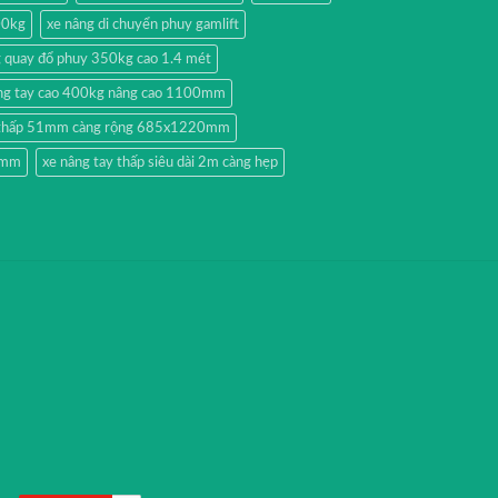
00kg
xe nâng di chuyển phuy gamlift
g quay đổ phuy 350kg cao 1.4 mét
ng tay cao 400kg nâng cao 1100mm
y thấp 51mm càng rộng 685x1220mm
51mm
xe nâng tay thấp siêu dài 2m càng hẹp