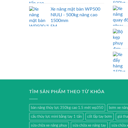
Xe nâng mặt bàn WP500
NIULI - 500kg nâng cao
1500mm
TÌM SẢN PHẨM THEO TỪ KHÓA
bàn nâng thủy lực 350kg cao 1.5 mét wp350
bơm xe nân
cẩu thủy lực mini bằng tay 1 tấn
cốt lắp tay bơm
giá th
sửa chữa xe nâng phuy
sửa chữa xe nâng tay
sửa chữa x