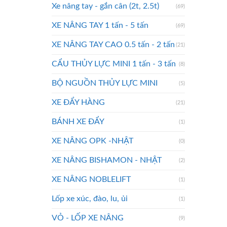
Xe nâng tay - gắn cân (2t, 2.5t)
(69)
XE NÂNG TAY 1 tấn - 5 tấn
(69)
XE NÂNG TAY CAO 0.5 tấn - 2 tấn
(21)
CẨU THỦY LỰC MINI 1 tấn - 3 tấn
(8)
BỘ NGUỒN THỦY LỰC MINI
(5)
XE ĐẨY HÀNG
(21)
BÁNH XE ĐẨY
(1)
XE NÂNG OPK -NHẬT
(0)
XE NÂNG BISHAMON - NHẬT
(2)
XE NÂNG NOBLELIFT
(1)
Lốp xe xúc, đào, lu, ủi
(1)
VỎ - LỐP XE NÂNG
(9)