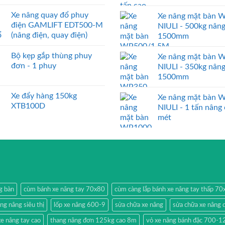
Xe nâng quay đổ phuy
Xe nâng mặt bàn 
điện GAMLIFT EDT500-M
NIULI - 500kg nân
(nâng điện, quay điện)
1500mm
Bộ kẹp gắp thùng phuy
Xe nâng mặt bàn 
đơn - 1 phuy
NIULI - 350kg nân
1500mm
Xe đẩy hàng 150kg
Xe nâng mặt bàn 
XTB100D
NIULI - 1 tấn nâng
mét
g bàn
cùm bánh xe nâng tay 70x80
cùm càng lắp bánh xe nâng tay thấp 7
ang nâng siêu thị
lốp xe nâng 600-9
sửa chữa xe nâng
sửa chữa xe nâng 
e nâng tay cao
thang nâng đơn 125kg cao 8m
vỏ xe nâng bánh đặc 700-1