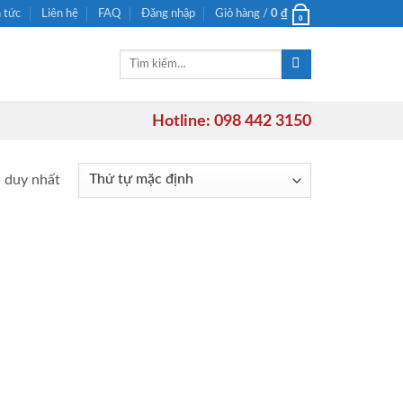
n tức
Liên hệ
FAQ
Đăng nhập
Giỏ hàng /
0
₫
0
Tìm
kiếm:
Hotline: 098 442 3150
ả duy nhất