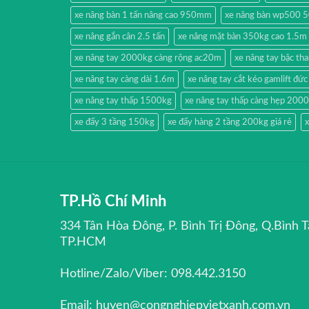
xe nâng bàn 1 tấn nâng cao 950mm
xe nâng bàn wp500 
xe nâng gắn cân 2.5 tấn
xe nâng mặt bàn 350kg cao 1.5m
xe nâng tay 2000kg càng rộng ac20m
xe nâng tay bậc t
xe nâng tay càng dài 1.6m
xe nâng tay cắt kéo gamlift đức
xe nâng tay thấp 1500kg
xe nâng tay thấp càng hẹp 200
xe đẩy 3 tầng 150kg
xe đẩy hàng 2 tầng 200kg giá rẻ
x
TP.Hồ Chí Minh
334 Tân Hòa Đông, P. Bình Trị Đông, Q.Bình T
TP.HCM
Hotline/Zalo/Viber: 098.442.3150
Email: huyen@congnghiepvietxanh.com.vn