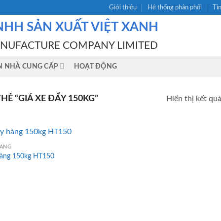
Giới thiệu
Hệ thống phân phối
Ti
NHH SẢN XUẤT VIỆT XANH
ANUFACTURE COMPANY LIMITED
N NHÀ CUNG CẤP
HOẠT ĐỘNG
Ẻ “GIÁ XE ĐẨY 150KG”
Hiển thị kết qu
HÀNG
hàng 150kg HT150