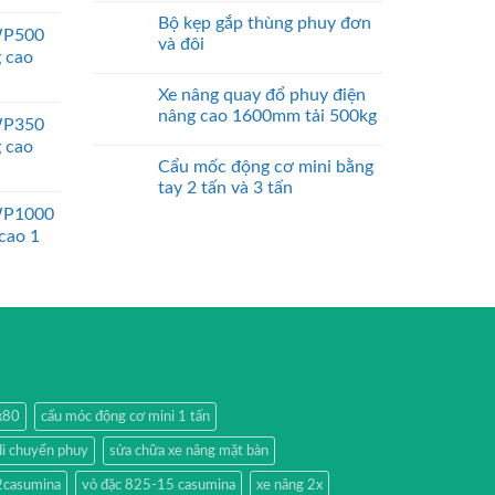
Bộ kẹp gắp thùng phuy đơn
WP500
và đôi
g cao
Xe nâng quay đổ phuy điện
nâng cao 1600mm tải 500kg
WP350
g cao
Cẩu mốc động cơ mini bằng
tay 2 tấn và 3 tấn
WP1000
 cao 1
0x80
cẩu móc động cơ mini 1 tấn
di chuyển phuy
sửa chữa xe nâng mặt bàn
2casumina
vỏ đặc 825-15 casumina
xe nâng 2x